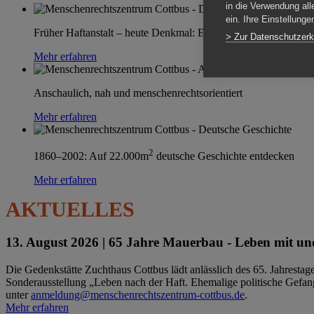
in die Verwendung all
ein. Ihre Einstellung
Früher Haftanstalt – heute Denkmal: Einen Ort im Wandel erle
> Zur Datenschutzerk
Mehr erfahren
Anschaulich, nah und menschenrechtsorientiert
Mehr erfahren
2
1860–2002: Auf 22.000m
deutsche Geschichte entdecken
Mehr erfahren
AKTUELLES
13. August 2026 |
65 Jahre Mauerbau - Leben mit und
Die Gedenkstätte Zuchthaus Cottbus lädt anlässlich des 65. Jahrest
Sonderausstellung „Leben nach der Haft. Ehemalige politische Gefang
unter
anmeldung@menschenrechtszentrum-cottbus.de
.
Mehr erfahren