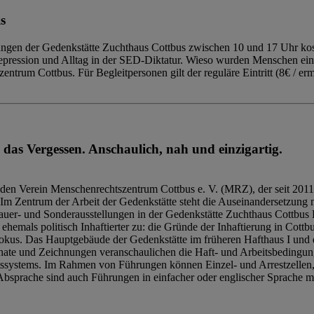
s
ngen der Gedenkstätte Zuchthaus Cottbus zwischen 10 und 17 Uhr kost
Repression und Alltag in der SED-Diktatur. Wieso wurden Menschen ei
trum Cottbus. Für Begleitpersonen gilt der reguläre Eintritt (8€ / erm
 das Vergessen. Anschaulich, nah und einzigartig.
den Verein Menschenrechtszentrum Cottbus e. V. (MRZ), der seit 2011
Im Zentrum der Arbeit der Gedenkstätte steht die Auseinandersetzung m
uer- und Sonderausstellungen in der Gedenkstätte Zuchthaus Cottbus B
hemals politisch Inhaftierter zu: die Gründe der Inhaftierung in Cottb
kus. Das Hauptgebäude der Gedenkstätte im früheren Hafthaus I und 
ate und Zeichnungen veranschaulichen die Haft- und Arbeitsbedingung
tssystems. Im Rahmen von Führungen können Einzel- und Arrestzellen
bsprache sind auch Führungen in einfacher oder englischer Sprache m