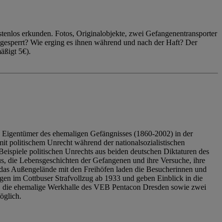
enlos erkunden. Fotos, Originalobjekte, zwei Gefangenentransporter
ngesperrt? Wie erging es ihnen während und nach der Haft? Der
äßigt 5€).
 Eigentümer des ehemaligen Gefängnisses (1860-2002) in der
it politischem Unrecht während der nationalsozialistischen
eispiele politischen Unrechts aus beiden deutschen Diktaturen des
us, die Lebensgeschichten der Gefangenen und ihre Versuche, ihre
das Außengelände mit den Freihöfen laden die Besucherinnen und
en im Cottbuser Strafvollzug ab 1933 und geben Einblick in die
, die ehemalige Werkhalle des VEB Pentacon Dresden sowie zwei
öglich.