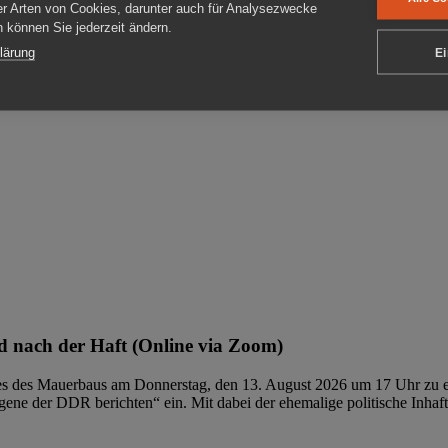
er Arten von Cookies, darunter auch für Analysezwecke
en können Sie jederzeit ändern.
ben
lärung
Ei
 nach der Haft (Online via Zoom)
ages des Mauerbaus am Donnerstag, den 13. August 2026 um 17 Uhr zu e
ene der DDR berichten“ ein. Mit dabei der ehemalige politische Inhaf