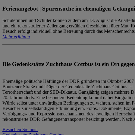
Ferienangebot | Spurensuche im ehemaligen Gefängni
Schülerinnen und Schüler können zudem am 13. August die Ausstellu
und ein rekonstruierter Zellengang erzählen Geschichten über Mut, 
Besuch erfolgt individuell ohne Betreuung durch das Menschenrechtszen
Mehr erfahren
Die Gedenkstätte Zuchthaus Cottbus ist ein Ort gegen
Ehemalige politische Häftlinge der DDR gründeten im Oktober 2007 
Bautzener Straße und Träger der Gedenkstätte Zuchthaus Cottbus ist. 
Terrorherrschaft und der SED-Diktatur. Ganzjährig zeigen mehrere Da
20. Jahrhunderts. Eine besondere Bedeutung kommt dabei Biografien e
Würde selbst unter unwürdigen Bedingungen zu wahren, stehen im Fo
Besucher zur selbständigen Erkundung ein. Fotos, Dokumente, Expon
Verfolgungs- und Repressionsmechanismen des jeweiligen Herrschaf
rekonstruierte DDR-Gefangenentransporter besichtigt werden. Nach A
Besuchen Sie uns!
Gedenkstätte Zuchthaus Cottbus