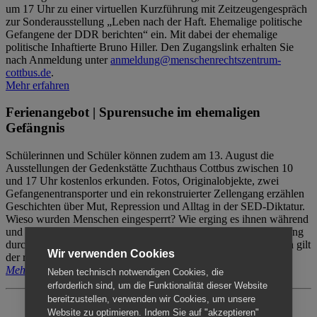
um 17 Uhr zu einer virtuellen Kurzführung mit Zeitzeugengespräch
zur Sonderausstellung „Leben nach der Haft. Ehemalige politische
Gefangene der DDR berichten“ ein. Mit dabei der ehemalige
politische Inhaftierte Bruno Hiller. Den Zugangslink erhalten Sie
nach Anmeldung unter
anmeldung@menschenrechtszentrum-
cottbus.de
.
Mehr erfahren
Ferienangebot | Spurensuche im ehemaligen
Gefängnis
Schülerinnen und Schüler können zudem am 13. August die
Ausstellungen der Gedenkstätte Zuchthaus Cottbus zwischen 10
und 17 Uhr kostenlos erkunden. Fotos, Originalobjekte, zwei
Gefangenentransporter und ein rekonstruierter Zellengang erzählen
Geschichten über Mut, Repression und Alltag in der SED-Diktatur.
Wieso wurden Menschen eingesperrt? Wie erging es ihnen während
und nach der Haft? Der Besuch erfolgt individuell ohne Betreuung
durch das Menschenrechtszentrum Cottbus. Für Begleitpersonen gilt
Wir verwenden Cookies
der reguläre Eintritt (8€ / ermäßigt 5€).
Mehr erfahren
Neben technisch notwendigen Cookies, die
erforderlich sind, um die Funktionalität dieser Website
bereitzustellen, verwenden wir Cookies, um unsere
Website zu optimieren. Indem Sie auf "akzeptieren"