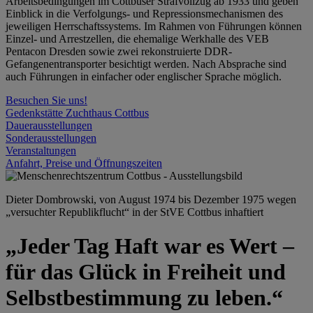
Arbeitsbedingungen im Cottbuser Strafvollzug ab 1933 und geben
Einblick in die Verfolgungs- und Repressionsmechanismen des
jeweiligen Herrschaftssystems. Im Rahmen von Führungen können
Einzel- und Arrestzellen, die ehemalige Werkhalle des VEB
Pentacon Dresden sowie zwei rekonstruierte DDR-
Gefangenentransporter besichtigt werden. Nach Absprache sind
auch Führungen in einfacher oder englischer Sprache möglich.
Besuchen Sie uns!
Gedenkstätte Zuchthaus Cottbus
Dauerausstellungen
Sonderausstellungen
Veranstaltungen
Anfahrt, Preise und Öffnungszeiten
Dieter Dombrowski, von August 1974 bis Dezember 1975 wegen
„versuchter Republikflucht“ in der StVE Cottbus inhaftiert
„Jeder Tag Haft war es Wert –
für das Glück in Freiheit und
Selbstbestimmung zu leben.“