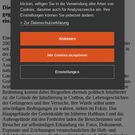
klicken, willigen Sie in die Verwendung aller Arten von
Die Gedenkstätte Zuchthaus Cottbus ist ein Ort
Cookies, darunter auch für Analysezwecke ein. Ihre
gegen das Vergessen. Anschaulich, nah und
Einstellungen können Sie jederzeit ändern.
einzigartig.
> Zur Datenschutzerklärung
Ehemalige politische Häftlinge der DDR gründeten im Oktober
Ablehnen
2007 den Verein Menschenrechtszentrum Cottbus e. V. (MRZ), der
seit 2011 Eigentümer des ehemaligen Gefängnisses (1860-2002) in
der Bautzener Straße und Träger der Gedenkstätte Zuchthaus
Alle Cookies akzeptieren
Cottbus ist. Im Zentrum der Arbeit der Gedenkstätte steht die
Auseinandersetzung mit politischem Unrecht während der
nationalsozialistischen Terrorherrschaft und der SED-Diktatur.
Einstellungen
Ganzjährig zeigen mehrere Dauer- und Sonderausstellungen in der
Gedenkstätte Zuchthaus Cottbus Beispiele politischen Unrechts aus
beiden deutschen Diktaturen des 20. Jahrhunderts. Eine besondere
Bedeutung kommt dabei Biografien ehemals politisch Inhaftierter
zu: die Gründe der Inhaftierung in Cottbus, die Lebensgeschichten
der Gefangenen und ihre Versuche, ihre Würde selbst unter
unwürdigen Bedingungen zu wahren, stehen im Fokus. Das
Hauptgebäude der Gedenkstätte im früheren Hafthaus I und das
Außengelände mit den Freihöfen laden die Besucherinnen und
Besucher zur selbständigen Erkundung ein. Fotos, Dokumente,
Exponate und Zeichnungen veranschaulichen die Haft- und