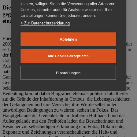
klicken, willigen Sie in die Verwendung aller Arten von
Die Gedenkstätte Zuchthaus Cottbus ist ein Ort
Cookies, darunter auch für Analysezwecke ein. Ihre
gegen das Vergessen. Anschaulich, nah und
Einstellungen können Sie jederzeit ändern.
einzigartig.
> Zur Datenschutzerklärung
Ehemalige politische Häftlinge der DDR gründeten im Oktober
Ablehnen
2007 den Verein Menschenrechtszentrum Cottbus e. V. (MRZ), der
seit 2011 Eigentümer des ehemaligen Gefängnisses (1860-2002) in
der Bautzener Straße und Träger der Gedenkstätte Zuchthaus
Alle Cookies akzeptieren
Cottbus ist. Im Zentrum der Arbeit der Gedenkstätte steht die
Auseinandersetzung mit politischem Unrecht während der
nationalsozialistischen Terrorherrschaft und der SED-Diktatur.
Einstellungen
Ganzjährig zeigen mehrere Dauer- und Sonderausstellungen in der
Gedenkstätte Zuchthaus Cottbus Beispiele politischen Unrechts aus
beiden deutschen Diktaturen des 20. Jahrhunderts. Eine besondere
Bedeutung kommt dabei Biografien ehemals politisch Inhaftierter
zu: die Gründe der Inhaftierung in Cottbus, die Lebensgeschichten
der Gefangenen und ihre Versuche, ihre Würde selbst unter
unwürdigen Bedingungen zu wahren, stehen im Fokus. Das
Hauptgebäude der Gedenkstätte im früheren Hafthaus I und das
Außengelände mit den Freihöfen laden die Besucherinnen und
Besucher zur selbständigen Erkundung ein. Fotos, Dokumente,
Exponate und Zeichnungen veranschaulichen die Haft- und