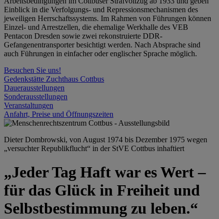
Arbeitsbedingungen im Cottbuser Strafvollzug ab 1933 und geben
Einblick in die Verfolgungs- und Repressionsmechanismen des
jeweiligen Herrschaftssystems. Im Rahmen von Führungen können
Einzel- und Arrestzellen, die ehemalige Werkhalle des VEB
Pentacon Dresden sowie zwei rekonstruierte DDR-
Gefangenentransporter besichtigt werden. Nach Absprache sind
auch Führungen in einfacher oder englischer Sprache möglich.
Besuchen Sie uns!
Gedenkstätte Zuchthaus Cottbus
Dauerausstellungen
Sonderausstellungen
Veranstaltungen
Anfahrt, Preise und Öffnungszeiten
Dieter Dombrowski, von August 1974 bis Dezember 1975 wegen
„versuchter Republikflucht“ in der StVE Cottbus inhaftiert
„Jeder Tag Haft war es Wert –
für das Glück in Freiheit und
Selbstbestimmung zu leben.“