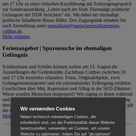
um 17 Uhr zu einer virtuellen Kurzführung mit Zeitzeugengespräch
zur Sonderausstellung „Leben nach der Haft. Ehemalige politische
Gefangene der DDR berichten“ ein. Mit dabei der ehemalige
politische Inhaftierte Bruno Hiller. Den Zugangslink erhalten Sie
nach Anmeldung unter
anmeldung@menschenrechtszentrum-
cottbus.de
.
Mehr erfahren
Ferienangebot | Spurensuche im ehemaligen
Gefängnis
Schülerinnen und Schüler können zudem am 13. August die
Ausstellungen der Gedenkstätte Zuchthaus Cottbus zwischen 10
und 17 Uhr kostenlos erkunden. Fotos, Originalobjekte, zwei
Gefangenentransporter und ein rekonstruierter Zellengang erzählen
Geschichten über Mut, Repression und Alltag in der SED-Diktatur.
Wieso wurden Menschen eingesperrt? Wie erging es ihnen während
und nach der Haft? Der Besuch erfolgt individuell ohne Betreuung
durch das Menschenrechtszentrum Cottbus. Für Begleitpersonen gilt
Wir verwenden Cookies
der reguläre Eintritt (8€ / ermäßigt 5€).
Mehr erfahren
Neben technisch notwendigen Cookies, die
erforderlich sind, um die Funktionalität dieser Website
bereitzustellen, verwenden wir Cookies, um unsere
Website zu optimieren. Indem Sie auf "akzeptieren"