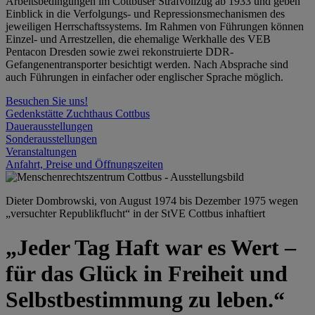
Arbeitsbedingungen im Cottbuser Strafvollzug ab 1933 und geben
Einblick in die Verfolgungs- und Repressionsmechanismen des
jeweiligen Herrschaftssystems. Im Rahmen von Führungen können
Einzel- und Arrestzellen, die ehemalige Werkhalle des VEB
Pentacon Dresden sowie zwei rekonstruierte DDR-
Gefangenentransporter besichtigt werden. Nach Absprache sind
auch Führungen in einfacher oder englischer Sprache möglich.
Besuchen Sie uns!
Gedenkstätte Zuchthaus Cottbus
Dauerausstellungen
Sonderausstellungen
Veranstaltungen
Anfahrt, Preise und Öffnungszeiten
Dieter Dombrowski, von August 1974 bis Dezember 1975 wegen
„versuchter Republikflucht“ in der StVE Cottbus inhaftiert
„Jeder Tag Haft war es Wert –
für das Glück in Freiheit und
Selbstbestimmung zu leben.“