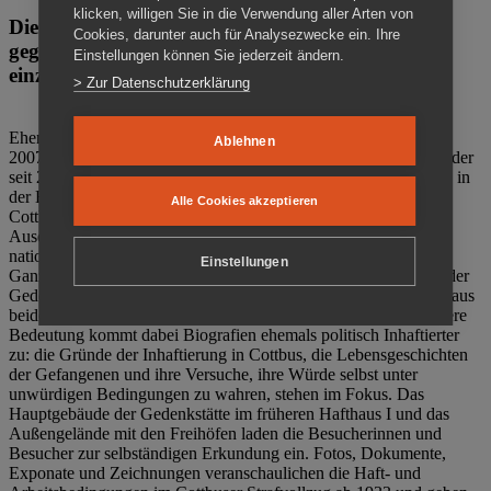
klicken, willigen Sie in die Verwendung aller Arten von
Die Gedenkstätte Zuchthaus Cottbus ist ein Ort
Cookies, darunter auch für Analysezwecke ein. Ihre
gegen das Vergessen. Anschaulich, nah und
Einstellungen können Sie jederzeit ändern.
einzigartig.
> Zur Datenschutzerklärung
Ehemalige politische Häftlinge der DDR gründeten im Oktober
Ablehnen
2007 den Verein Menschenrechtszentrum Cottbus e. V. (MRZ), der
seit 2011 Eigentümer des ehemaligen Gefängnisses (1860-2002) in
der Bautzener Straße und Träger der Gedenkstätte Zuchthaus
Alle Cookies akzeptieren
Cottbus ist. Im Zentrum der Arbeit der Gedenkstätte steht die
Auseinandersetzung mit politischem Unrecht während der
nationalsozialistischen Terrorherrschaft und der SED-Diktatur.
Einstellungen
Ganzjährig zeigen mehrere Dauer- und Sonderausstellungen in der
Gedenkstätte Zuchthaus Cottbus Beispiele politischen Unrechts aus
beiden deutschen Diktaturen des 20. Jahrhunderts. Eine besondere
Bedeutung kommt dabei Biografien ehemals politisch Inhaftierter
zu: die Gründe der Inhaftierung in Cottbus, die Lebensgeschichten
der Gefangenen und ihre Versuche, ihre Würde selbst unter
unwürdigen Bedingungen zu wahren, stehen im Fokus. Das
Hauptgebäude der Gedenkstätte im früheren Hafthaus I und das
Außengelände mit den Freihöfen laden die Besucherinnen und
Besucher zur selbständigen Erkundung ein. Fotos, Dokumente,
Exponate und Zeichnungen veranschaulichen die Haft- und