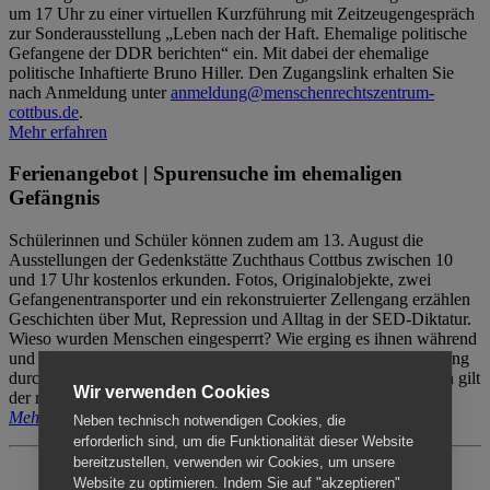
um 17 Uhr zu einer virtuellen Kurzführung mit Zeitzeugengespräch
zur Sonderausstellung „Leben nach der Haft. Ehemalige politische
Gefangene der DDR berichten“ ein. Mit dabei der ehemalige
politische Inhaftierte Bruno Hiller. Den Zugangslink erhalten Sie
nach Anmeldung unter
anmeldung@menschenrechtszentrum-
cottbus.de
.
Mehr erfahren
Ferienangebot | Spurensuche im ehemaligen
Gefängnis
Schülerinnen und Schüler können zudem am 13. August die
Ausstellungen der Gedenkstätte Zuchthaus Cottbus zwischen 10
und 17 Uhr kostenlos erkunden. Fotos, Originalobjekte, zwei
Gefangenentransporter und ein rekonstruierter Zellengang erzählen
Geschichten über Mut, Repression und Alltag in der SED-Diktatur.
Wieso wurden Menschen eingesperrt? Wie erging es ihnen während
und nach der Haft? Der Besuch erfolgt individuell ohne Betreuung
durch das Menschenrechtszentrum Cottbus. Für Begleitpersonen gilt
Wir verwenden Cookies
der reguläre Eintritt (8€ / ermäßigt 5€).
Mehr erfahren
Neben technisch notwendigen Cookies, die
erforderlich sind, um die Funktionalität dieser Website
bereitzustellen, verwenden wir Cookies, um unsere
Website zu optimieren. Indem Sie auf "akzeptieren"