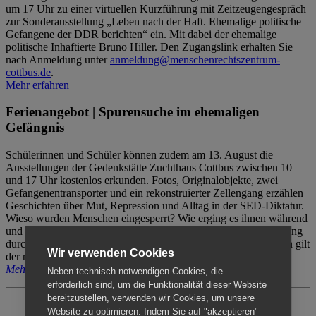
um 17 Uhr zu einer virtuellen Kurzführung mit Zeitzeugengespräch
zur Sonderausstellung „Leben nach der Haft. Ehemalige politische
Gefangene der DDR berichten“ ein. Mit dabei der ehemalige
politische Inhaftierte Bruno Hiller. Den Zugangslink erhalten Sie
nach Anmeldung unter
anmeldung@menschenrechtszentrum-
cottbus.de
.
Mehr erfahren
Ferienangebot | Spurensuche im ehemaligen
Gefängnis
Schülerinnen und Schüler können zudem am 13. August die
Ausstellungen der Gedenkstätte Zuchthaus Cottbus zwischen 10
und 17 Uhr kostenlos erkunden. Fotos, Originalobjekte, zwei
Gefangenentransporter und ein rekonstruierter Zellengang erzählen
Geschichten über Mut, Repression und Alltag in der SED-Diktatur.
Wieso wurden Menschen eingesperrt? Wie erging es ihnen während
und nach der Haft? Der Besuch erfolgt individuell ohne Betreuung
durch das Menschenrechtszentrum Cottbus. Für Begleitpersonen gilt
Wir verwenden Cookies
der reguläre Eintritt (8€ / ermäßigt 5€).
Mehr erfahren
Neben technisch notwendigen Cookies, die
erforderlich sind, um die Funktionalität dieser Website
bereitzustellen, verwenden wir Cookies, um unsere
Website zu optimieren. Indem Sie auf "akzeptieren"