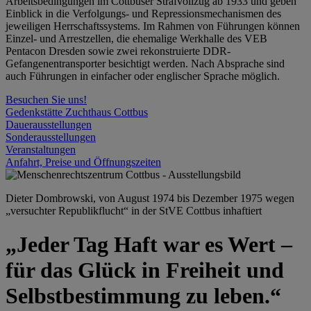
Arbeitsbedingungen im Cottbuser Strafvollzug ab 1933 und geben
Einblick in die Verfolgungs- und Repressionsmechanismen des
jeweiligen Herrschaftssystems. Im Rahmen von Führungen können
Einzel- und Arrestzellen, die ehemalige Werkhalle des VEB
Pentacon Dresden sowie zwei rekonstruierte DDR-
Gefangenentransporter besichtigt werden. Nach Absprache sind
auch Führungen in einfacher oder englischer Sprache möglich.
Besuchen Sie uns!
Gedenkstätte Zuchthaus Cottbus
Dauerausstellungen
Sonderausstellungen
Veranstaltungen
Anfahrt, Preise und Öffnungszeiten
Dieter Dombrowski, von August 1974 bis Dezember 1975 wegen
„versuchter Republikflucht“ in der StVE Cottbus inhaftiert
„Jeder Tag Haft war es Wert –
für das Glück in Freiheit und
Selbstbestimmung zu leben.“