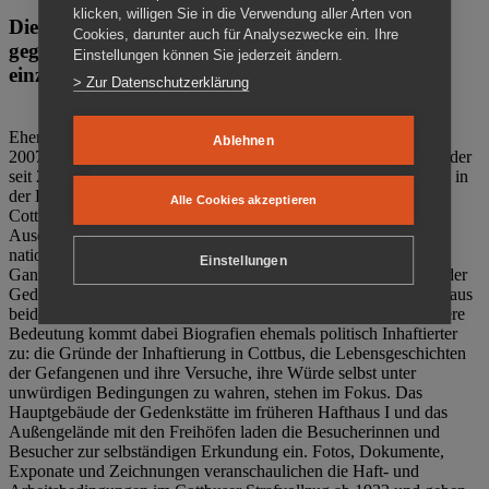
klicken, willigen Sie in die Verwendung aller Arten von
Die Gedenkstätte Zuchthaus Cottbus ist ein Ort
Cookies, darunter auch für Analysezwecke ein. Ihre
gegen das Vergessen. Anschaulich, nah und
Einstellungen können Sie jederzeit ändern.
einzigartig.
> Zur Datenschutzerklärung
Ehemalige politische Häftlinge der DDR gründeten im Oktober
Ablehnen
2007 den Verein Menschenrechtszentrum Cottbus e. V. (MRZ), der
seit 2011 Eigentümer des ehemaligen Gefängnisses (1860-2002) in
der Bautzener Straße und Träger der Gedenkstätte Zuchthaus
Alle Cookies akzeptieren
Cottbus ist. Im Zentrum der Arbeit der Gedenkstätte steht die
Auseinandersetzung mit politischem Unrecht während der
nationalsozialistischen Terrorherrschaft und der SED-Diktatur.
Einstellungen
Ganzjährig zeigen mehrere Dauer- und Sonderausstellungen in der
Gedenkstätte Zuchthaus Cottbus Beispiele politischen Unrechts aus
beiden deutschen Diktaturen des 20. Jahrhunderts. Eine besondere
Bedeutung kommt dabei Biografien ehemals politisch Inhaftierter
zu: die Gründe der Inhaftierung in Cottbus, die Lebensgeschichten
der Gefangenen und ihre Versuche, ihre Würde selbst unter
unwürdigen Bedingungen zu wahren, stehen im Fokus. Das
Hauptgebäude der Gedenkstätte im früheren Hafthaus I und das
Außengelände mit den Freihöfen laden die Besucherinnen und
Besucher zur selbständigen Erkundung ein. Fotos, Dokumente,
Exponate und Zeichnungen veranschaulichen die Haft- und