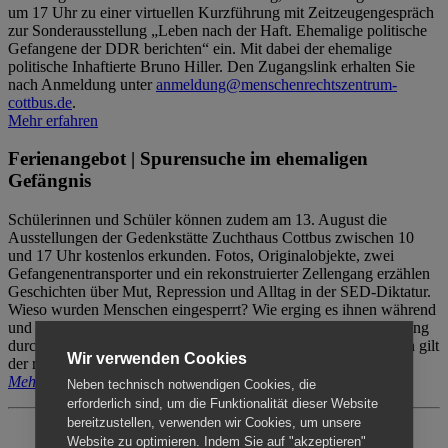
um 17 Uhr zu einer virtuellen Kurzführung mit Zeitzeugengespräch
zur Sonderausstellung „Leben nach der Haft. Ehemalige politische
Gefangene der DDR berichten“ ein. Mit dabei der ehemalige
politische Inhaftierte Bruno Hiller. Den Zugangslink erhalten Sie
nach Anmeldung unter
anmeldung@menschenrechtszentrum-
cottbus.de
.
Mehr erfahren
Ferienangebot | Spurensuche im ehemaligen
Gefängnis
Schülerinnen und Schüler können zudem am 13. August die
Ausstellungen der Gedenkstätte Zuchthaus Cottbus zwischen 10
und 17 Uhr kostenlos erkunden. Fotos, Originalobjekte, zwei
Gefangenentransporter und ein rekonstruierter Zellengang erzählen
Geschichten über Mut, Repression und Alltag in der SED-Diktatur.
Wieso wurden Menschen eingesperrt? Wie erging es ihnen während
und nach der Haft? Der Besuch erfolgt individuell ohne Betreuung
durch das Menschenrechtszentrum Cottbus. Für Begleitpersonen gilt
Wir verwenden Cookies
der reguläre Eintritt (8€ / ermäßigt 5€).
Mehr erfahren
Neben technisch notwendigen Cookies, die
erforderlich sind, um die Funktionalität dieser Website
bereitzustellen, verwenden wir Cookies, um unsere
Website zu optimieren. Indem Sie auf "akzeptieren"