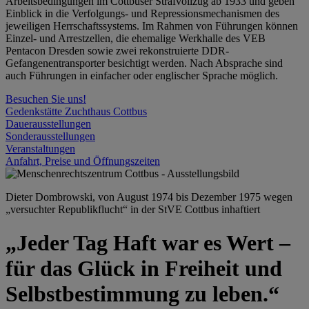
Arbeitsbedingungen im Cottbuser Strafvollzug ab 1933 und geben
Einblick in die Verfolgungs- und Repressionsmechanismen des
jeweiligen Herrschaftssystems. Im Rahmen von Führungen können
Einzel- und Arrestzellen, die ehemalige Werkhalle des VEB
Pentacon Dresden sowie zwei rekonstruierte DDR-
Gefangenentransporter besichtigt werden. Nach Absprache sind
auch Führungen in einfacher oder englischer Sprache möglich.
Besuchen Sie uns!
Gedenkstätte Zuchthaus Cottbus
Dauerausstellungen
Sonderausstellungen
Veranstaltungen
Anfahrt, Preise und Öffnungszeiten
Dieter Dombrowski, von August 1974 bis Dezember 1975 wegen
„versuchter Republikflucht“ in der StVE Cottbus inhaftiert
„Jeder Tag Haft war es Wert –
für das Glück in Freiheit und
Selbstbestimmung zu leben.“