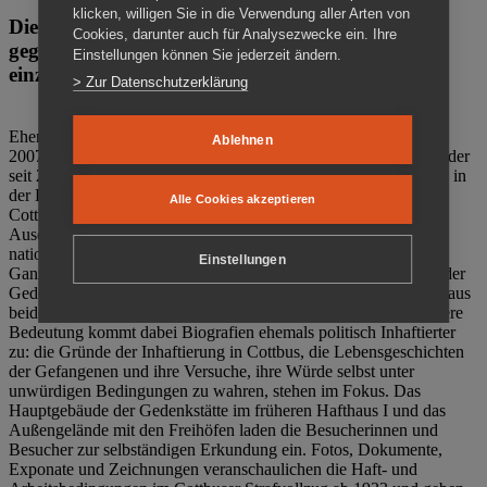
klicken, willigen Sie in die Verwendung aller Arten von
Die Gedenkstätte Zuchthaus Cottbus ist ein Ort
Cookies, darunter auch für Analysezwecke ein. Ihre
gegen das Vergessen. Anschaulich, nah und
Einstellungen können Sie jederzeit ändern.
einzigartig.
> Zur Datenschutzerklärung
Ehemalige politische Häftlinge der DDR gründeten im Oktober
Ablehnen
2007 den Verein Menschenrechtszentrum Cottbus e. V. (MRZ), der
seit 2011 Eigentümer des ehemaligen Gefängnisses (1860-2002) in
der Bautzener Straße und Träger der Gedenkstätte Zuchthaus
Alle Cookies akzeptieren
Cottbus ist. Im Zentrum der Arbeit der Gedenkstätte steht die
Auseinandersetzung mit politischem Unrecht während der
nationalsozialistischen Terrorherrschaft und der SED-Diktatur.
Einstellungen
Ganzjährig zeigen mehrere Dauer- und Sonderausstellungen in der
Gedenkstätte Zuchthaus Cottbus Beispiele politischen Unrechts aus
beiden deutschen Diktaturen des 20. Jahrhunderts. Eine besondere
Bedeutung kommt dabei Biografien ehemals politisch Inhaftierter
zu: die Gründe der Inhaftierung in Cottbus, die Lebensgeschichten
der Gefangenen und ihre Versuche, ihre Würde selbst unter
unwürdigen Bedingungen zu wahren, stehen im Fokus. Das
Hauptgebäude der Gedenkstätte im früheren Hafthaus I und das
Außengelände mit den Freihöfen laden die Besucherinnen und
Besucher zur selbständigen Erkundung ein. Fotos, Dokumente,
Exponate und Zeichnungen veranschaulichen die Haft- und