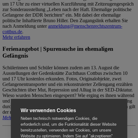
um 17 Uhr zu einer virtuellen Kurzführung mit Zeitzeugengespräch
zur Sonderausstellung „Leben nach der Haft. Ehemalige politische
Gefangene der DDR berichten“ ein. Mit dabei der ehemalige
politische Inhaftierte Bruno Hiller. Den Zugangslink erhalten Sie
nach Anmeldung unter
anmeldung@menschenrechtszentrum-
cottbus.de
.
Mehr erfahren
Ferienangebot | Spurensuche im ehemaligen
Gefängnis
Schülerinnen und Schüler können zudem am 13. August die
Ausstellungen der Gedenkstätte Zuchthaus Cottbus zwischen 10
und 17 Uhr kostenlos erkunden. Fotos, Originalobjekte, zwei
Gefangenentransporter und ein rekonstruierter Zellengang erzählen
Geschichten über Mut, Repression und Alltag in der SED-Diktatur.
Wieso wurden Menschen eingesperrt? Wie erging es ihnen während
und nach der Haft? Der Besuch erfolgt individuell ohne Betreuung
durch das Menschenrechtszentrum Cottbus. Für Begleitpersonen gilt
Wir verwenden Cookies
der reguläre Eintritt (8€ / ermäßigt 5€).
Mehr erfahren
Neben technisch notwendigen Cookies, die
erforderlich sind, um die Funktionalität dieser Website
bereitzustellen, verwenden wir Cookies, um unsere
Website zu optimieren. Indem Sie auf "akzeptieren"