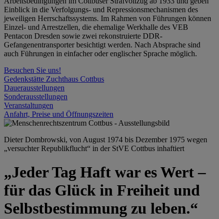
Arbeitsbedingungen im Cottbuser Strafvollzug ab 1933 und geben
Einblick in die Verfolgungs- und Repressionsmechanismen des
jeweiligen Herrschaftssystems. Im Rahmen von Führungen können
Einzel- und Arrestzellen, die ehemalige Werkhalle des VEB
Pentacon Dresden sowie zwei rekonstruierte DDR-
Gefangenentransporter besichtigt werden. Nach Absprache sind
auch Führungen in einfacher oder englischer Sprache möglich.
Besuchen Sie uns!
Gedenkstätte Zuchthaus Cottbus
Dauerausstellungen
Sonderausstellungen
Veranstaltungen
Anfahrt, Preise und Öffnungszeiten
Dieter Dombrowski, von August 1974 bis Dezember 1975 wegen
„versuchter Republikflucht“ in der StVE Cottbus inhaftiert
„Jeder Tag Haft war es Wert –
für das Glück in Freiheit und
Selbstbestimmung zu leben.“