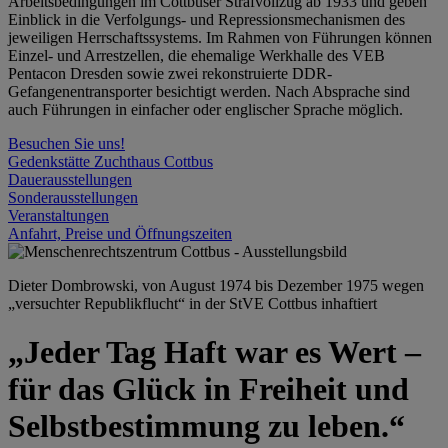
Arbeitsbedingungen im Cottbuser Strafvollzug ab 1933 und geben
Einblick in die Verfolgungs- und Repressionsmechanismen des
jeweiligen Herrschaftssystems. Im Rahmen von Führungen können
Einzel- und Arrestzellen, die ehemalige Werkhalle des VEB
Pentacon Dresden sowie zwei rekonstruierte DDR-
Gefangenentransporter besichtigt werden. Nach Absprache sind
auch Führungen in einfacher oder englischer Sprache möglich.
Besuchen Sie uns!
Gedenkstätte Zuchthaus Cottbus
Dauerausstellungen
Sonderausstellungen
Veranstaltungen
Anfahrt, Preise und Öffnungszeiten
Dieter Dombrowski, von August 1974 bis Dezember 1975 wegen
„versuchter Republikflucht“ in der StVE Cottbus inhaftiert
„Jeder Tag Haft war es Wert –
für das Glück in Freiheit und
Selbstbestimmung zu leben.“