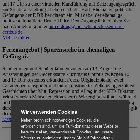
um 17 Uhr zu einer virtuellen Kurzführung mit Zeitzeugengespräch
zur Sonderausstellung „Leben nach der Haft. Ehemalige politische
Gefangene der DDR berichten“ ein. Mit dabei der ehemalige
politische Inhaftierte Bruno Hiller. Den Zugangslink erhalten Sie
nach Anmeldung unter
anmeldung@menschenrechtszentrum-
cottbus.de
.
Mehr erfahren
Ferienangebot | Spurensuche im ehemaligen
Gefängnis
Schülerinnen und Schüler können zudem am 13. August die
Ausstellungen der Gedenkstätte Zuchthaus Cottbus zwischen 10
und 17 Uhr kostenlos erkunden. Fotos, Originalobjekte, zwei
Gefangenentransporter und ein rekonstruierter Zellengang erzählen
Geschichten über Mut, Repression und Alltag in der SED-Diktatur.
Wieso wurden Menschen eingesperrt? Wie erging es ihnen während
und nach der Haft? Der Besuch erfolgt individuell ohne Betreuung
durch das Menschenrechtszentrum Cottbus. Für Begleitpersonen gilt
Wir verwenden Cookies
der reguläre Eintritt (8€ / ermäßigt 5€).
Mehr erfahren
Neben technisch notwendigen Cookies, die
erforderlich sind, um die Funktionalität dieser Website
bereitzustellen, verwenden wir Cookies, um unsere
Website zu optimieren. Indem Sie auf "akzeptieren"