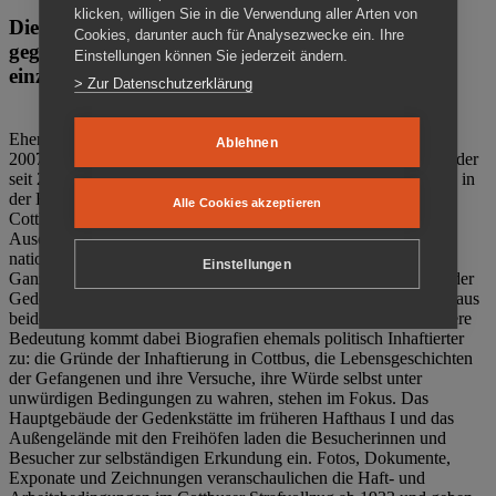
klicken, willigen Sie in die Verwendung aller Arten von
Die Gedenkstätte Zuchthaus Cottbus ist ein Ort
Cookies, darunter auch für Analysezwecke ein. Ihre
gegen das Vergessen. Anschaulich, nah und
Einstellungen können Sie jederzeit ändern.
einzigartig.
> Zur Datenschutzerklärung
Ehemalige politische Häftlinge der DDR gründeten im Oktober
Ablehnen
2007 den Verein Menschenrechtszentrum Cottbus e. V. (MRZ), der
seit 2011 Eigentümer des ehemaligen Gefängnisses (1860-2002) in
der Bautzener Straße und Träger der Gedenkstätte Zuchthaus
Alle Cookies akzeptieren
Cottbus ist. Im Zentrum der Arbeit der Gedenkstätte steht die
Auseinandersetzung mit politischem Unrecht während der
nationalsozialistischen Terrorherrschaft und der SED-Diktatur.
Einstellungen
Ganzjährig zeigen mehrere Dauer- und Sonderausstellungen in der
Gedenkstätte Zuchthaus Cottbus Beispiele politischen Unrechts aus
beiden deutschen Diktaturen des 20. Jahrhunderts. Eine besondere
Bedeutung kommt dabei Biografien ehemals politisch Inhaftierter
zu: die Gründe der Inhaftierung in Cottbus, die Lebensgeschichten
der Gefangenen und ihre Versuche, ihre Würde selbst unter
unwürdigen Bedingungen zu wahren, stehen im Fokus. Das
Hauptgebäude der Gedenkstätte im früheren Hafthaus I und das
Außengelände mit den Freihöfen laden die Besucherinnen und
Besucher zur selbständigen Erkundung ein. Fotos, Dokumente,
Exponate und Zeichnungen veranschaulichen die Haft- und