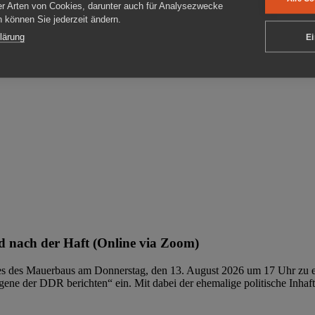
er Arten von Cookies, darunter auch für Analysezwecke
en können Sie jederzeit ändern.
ben
lärung
Ei
 nach der Haft (Online via Zoom)
ages des Mauerbaus am Donnerstag, den 13. August 2026 um 17 Uhr zu e
ene der DDR berichten“ ein. Mit dabei der ehemalige politische Inhaf