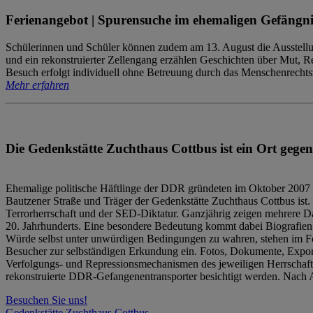
Ferienangebot | Spurensuche im ehemaligen Gefängni
Schülerinnen und Schüler können zudem am 13. August die Ausstellu
und ein rekonstruierter Zellengang erzählen Geschichten über Mut, 
Besuch erfolgt individuell ohne Betreuung durch das Menschenrechtszen
Mehr erfahren
Die Gedenkstätte Zuchthaus Cottbus ist ein Ort gegen
Ehemalige politische Häftlinge der DDR gründeten im Oktober 2007 
Bautzener Straße und Träger der Gedenkstätte Zuchthaus Cottbus ist. 
Terrorherrschaft und der SED-Diktatur. Ganzjährig zeigen mehrere Da
20. Jahrhunderts. Eine besondere Bedeutung kommt dabei Biografien e
Würde selbst unter unwürdigen Bedingungen zu wahren, stehen im Fo
Besucher zur selbständigen Erkundung ein. Fotos, Dokumente, Expon
Verfolgungs- und Repressionsmechanismen des jeweiligen Herrschaf
rekonstruierte DDR-Gefangenentransporter besichtigt werden. Nach A
Besuchen Sie uns!
Gedenkstätte Zuchthaus Cottbus