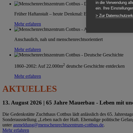
in die Verwendung all
ein. Ihre Einstellung
Früher Haftanstalt – heute Denkmal: Einen Ort im Wandel erle
> Zur Datenschutzerk
Mehr erfahren
Anschaulich, nah und menschenrechtsorientiert
Mehr erfahren
2
1860–2002: Auf 22.000m
deutsche Geschichte entdecken
Mehr erfahren
AKTUELLES
13. August 2026 |
65 Jahre Mauerbau - Leben mit und
Die Gedenkstätte Zuchthaus Cottbus lädt anlässlich des 65. Jahrest
Sonderausstellung „Leben nach der Haft. Ehemalige politische Gefang
unter
anmeldung@menschenrechtszentrum-cottbus.de
.
Mehr erfahren