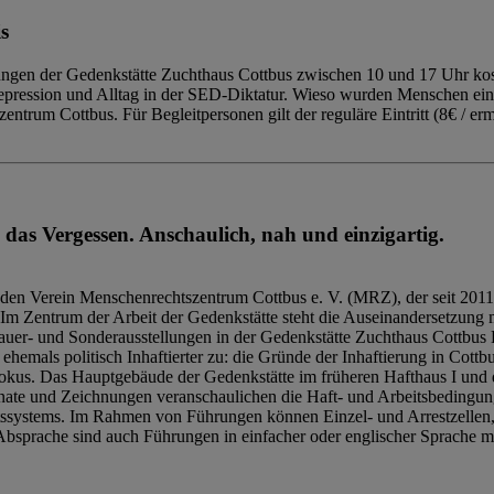
s
ngen der Gedenkstätte Zuchthaus Cottbus zwischen 10 und 17 Uhr kost
Repression und Alltag in der SED-Diktatur. Wieso wurden Menschen ei
trum Cottbus. Für Begleitpersonen gilt der reguläre Eintritt (8€ / erm
 das Vergessen. Anschaulich, nah und einzigartig.
den Verein Menschenrechtszentrum Cottbus e. V. (MRZ), der seit 2011
Im Zentrum der Arbeit der Gedenkstätte steht die Auseinandersetzung m
uer- und Sonderausstellungen in der Gedenkstätte Zuchthaus Cottbus B
hemals politisch Inhaftierter zu: die Gründe der Inhaftierung in Cottb
kus. Das Hauptgebäude der Gedenkstätte im früheren Hafthaus I und 
ate und Zeichnungen veranschaulichen die Haft- und Arbeitsbedingung
tssystems. Im Rahmen von Führungen können Einzel- und Arrestzellen
bsprache sind auch Führungen in einfacher oder englischer Sprache m