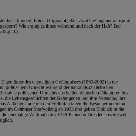
enlos erkunden. Fotos, Originalobjekte, zwei Gefangenentransporter
ngesperrt? Wie erging es ihnen während und nach der Haft? Der
äßigt 5€).
 Eigentümer des ehemaligen Gefängnisses (1860-2002) in der
it politischem Unrecht während der nationalsozialistischen
eispiele politischen Unrechts aus beiden deutschen Diktaturen des
us, die Lebensgeschichten der Gefangenen und ihre Versuche, ihre
das Außengelände mit den Freihöfen laden die Besucherinnen und
en im Cottbuser Strafvollzug ab 1933 und geben Einblick in die
, die ehemalige Werkhalle des VEB Pentacon Dresden sowie zwei
öglich.