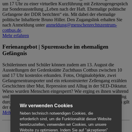
um 17 Uhr zu einer virtuellen Kurzführung mit Zeitzeugengespräch
zur Sonderausstellung „Leben nach der Haft. Ehemalige politische
Gefangene der DDR berichten“ ein. Mit dabei der ehemalige
politische Inhaftierte Bruno Hiller. Den Zugangslink erhalten Sie
nach Anmeldung unter
anmeldung@menschenrechtszentrum-
cottbus.de
.
Mehr erfahren
Ferienangebot | Spurensuche im ehemaligen
Gefängnis
Schülerinnen und Schüler können zudem am 13. August die
Ausstellungen der Gedenkstätte Zuchthaus Cottbus zwischen 10
und 17 Uhr kostenlos erkunden. Fotos, Originalobjekte, zwei
Gefangenentransporter und ein rekonstruierter Zellengang erzählen
Geschichten über Mut, Repression und Alltag in der SED-Diktatur.
Wieso wurden Menschen eingesperrt? Wie erging es ihnen während
und nach der Haft? Der Besuch erfolgt individuell ohne Betreuung
durch das Menschenrechtszentrum Cottbus. Für Begleitpersonen gilt
Wir verwenden Cookies
der reguläre Eintritt (8€ / ermäßigt 5€).
Mehr erfahren
Neben technisch notwendigen Cookies, die
erforderlich sind, um die Funktionalität dieser Website
bereitzustellen, verwenden wir Cookies, um unsere
Website zu optimieren. Indem Sie auf "akzeptieren"