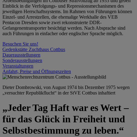
Arbeitsbedingungen im Cottbuser Strafvollzug ab 1933 und geben
Einblick in die Verfolgungs- und Repressionsmechanismen des
jeweiligen Herrschaftssystems. Im Rahmen von Führungen können
Einzel- und Arrestzellen, die ehemalige Werkhalle des VEB
Pentacon Dresden sowie zwei rekonstruierte DDR-
Gefangenentransporter besichtigt werden. Nach Absprache sind
auch Führungen in einfacher oder englischer Sprache möglich.
Besuchen Sie uns!
Gedenkstätte Zuchthaus Cottbus
Dauerausstellungen
Sonderausstellungen
Veranstaltungen
Anfahrt, Preise und Öffnungszeiten
Dieter Dombrowski, von August 1974 bis Dezember 1975 wegen
„versuchter Republikflucht“ in der StVE Cottbus inhaftiert
„Jeder Tag Haft war es Wert –
für das Glück in Freiheit und
Selbstbestimmung zu leben.“