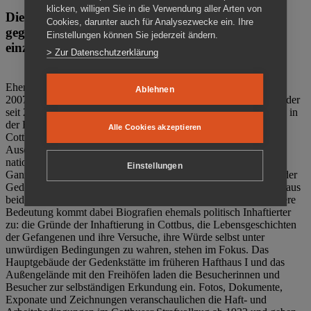
klicken, willigen Sie in die Verwendung aller Arten von
Die Gedenkstätte Zuchthaus Cottbus ist ein Ort
Cookies, darunter auch für Analysezwecke ein. Ihre
gegen das Vergessen. Anschaulich, nah und
Einstellungen können Sie jederzeit ändern.
einzigartig.
> Zur Datenschutzerklärung
Ehemalige politische Häftlinge der DDR gründeten im Oktober
Ablehnen
2007 den Verein Menschenrechtszentrum Cottbus e. V. (MRZ), der
seit 2011 Eigentümer des ehemaligen Gefängnisses (1860-2002) in
der Bautzener Straße und Träger der Gedenkstätte Zuchthaus
Alle Cookies akzeptieren
Cottbus ist. Im Zentrum der Arbeit der Gedenkstätte steht die
Auseinandersetzung mit politischem Unrecht während der
nationalsozialistischen Terrorherrschaft und der SED-Diktatur.
Einstellungen
Ganzjährig zeigen mehrere Dauer- und Sonderausstellungen in der
Gedenkstätte Zuchthaus Cottbus Beispiele politischen Unrechts aus
beiden deutschen Diktaturen des 20. Jahrhunderts. Eine besondere
Bedeutung kommt dabei Biografien ehemals politisch Inhaftierter
zu: die Gründe der Inhaftierung in Cottbus, die Lebensgeschichten
der Gefangenen und ihre Versuche, ihre Würde selbst unter
unwürdigen Bedingungen zu wahren, stehen im Fokus. Das
Hauptgebäude der Gedenkstätte im früheren Hafthaus I und das
Außengelände mit den Freihöfen laden die Besucherinnen und
Besucher zur selbständigen Erkundung ein. Fotos, Dokumente,
Exponate und Zeichnungen veranschaulichen die Haft- und