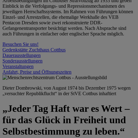
Arbeitsbedingungen im Cottbuser Strafvollzug ab 1933 und geben
Einblick in die Verfolgungs- und Repressionsmechanismen des
jeweiligen Herrschaftssystems. Im Rahmen von Führungen können
Einzel- und Arrestzellen, die ehemalige Werkhalle des VEB
Pentacon Dresden sowie zwei rekonstruierte DDR-
Gefangenentransporter besichtigt werden. Nach Absprache sind
auch Führungen in einfacher oder englischer Sprache möglich.
Besuchen Sie uns!
Gedenkstätte Zuchthaus Cottbus
Dauerausstellungen
Sonderausstellungen
Veranstaltungen
Anfahrt, Preise und Öffnungszeiten
Dieter Dombrowski, von August 1974 bis Dezember 1975 wegen
„versuchter Republikflucht“ in der StVE Cottbus inhaftiert
„Jeder Tag Haft war es Wert –
für das Glück in Freiheit und
Selbstbestimmung zu leben.“