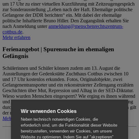
um 17 Uhr zu einer virtuellen Kurzführung mit Zeitzeugengespräch
zur Sonderausstellung „Leben nach der Haft. Ehemalige politische
Gefangene der DDR berichten“ ein. Mit dabei der ehemalige
politische Inhaftierte Bruno Hiller. Den Zugangslink erhalten Sie
nach Anmeldung unter
anmeldung@menschenrechtszentrum-
cottbus.de
.
Mehr erfahren
Ferienangebot | Spurensuche im ehemaligen
Gefängnis
Schülerinnen und Schüler können zudem am 13. August die
Ausstellungen der Gedenkstätte Zuchthaus Cottbus zwischen 10
und 17 Uhr kostenlos erkunden. Fotos, Originalobjekte, zwei
Gefangenentransporter und ein rekonstruierter Zellengang erzählen
Geschichten über Mut, Repression und Alltag in der SED-Diktatur.
Wieso wurden Menschen eingesperrt? Wie erging es ihnen während
und nach der Haft? Der Besuch erfolgt individuell ohne Betreuung
durch das Menschenrechtszentrum Cottbus. Für Begleitpersonen gilt
Wir verwenden Cookies
der reguläre Eintritt (8€ / ermäßigt 5€).
Mehr erfahren
Neben technisch notwendigen Cookies, die
erforderlich sind, um die Funktionalität dieser Website
bereitzustellen, verwenden wir Cookies, um unsere
Website zu optimieren. Indem Sie auf "akzeptieren"