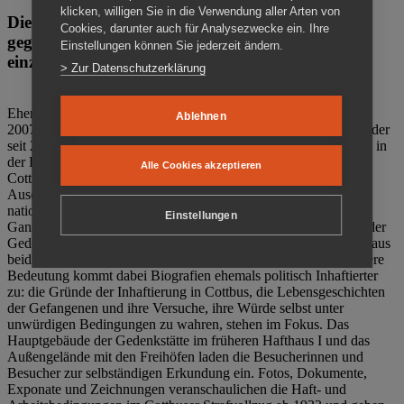
klicken, willigen Sie in die Verwendung aller Arten von
Die Gedenkstätte Zuchthaus Cottbus ist ein Ort
Cookies, darunter auch für Analysezwecke ein. Ihre
gegen das Vergessen. Anschaulich, nah und
Einstellungen können Sie jederzeit ändern.
einzigartig.
> Zur Datenschutzerklärung
Ehemalige politische Häftlinge der DDR gründeten im Oktober
Ablehnen
2007 den Verein Menschenrechtszentrum Cottbus e. V. (MRZ), der
seit 2011 Eigentümer des ehemaligen Gefängnisses (1860-2002) in
der Bautzener Straße und Träger der Gedenkstätte Zuchthaus
Alle Cookies akzeptieren
Cottbus ist. Im Zentrum der Arbeit der Gedenkstätte steht die
Auseinandersetzung mit politischem Unrecht während der
nationalsozialistischen Terrorherrschaft und der SED-Diktatur.
Einstellungen
Ganzjährig zeigen mehrere Dauer- und Sonderausstellungen in der
Gedenkstätte Zuchthaus Cottbus Beispiele politischen Unrechts aus
beiden deutschen Diktaturen des 20. Jahrhunderts. Eine besondere
Bedeutung kommt dabei Biografien ehemals politisch Inhaftierter
zu: die Gründe der Inhaftierung in Cottbus, die Lebensgeschichten
der Gefangenen und ihre Versuche, ihre Würde selbst unter
unwürdigen Bedingungen zu wahren, stehen im Fokus. Das
Hauptgebäude der Gedenkstätte im früheren Hafthaus I und das
Außengelände mit den Freihöfen laden die Besucherinnen und
Besucher zur selbständigen Erkundung ein. Fotos, Dokumente,
Exponate und Zeichnungen veranschaulichen die Haft- und