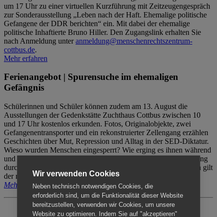
um 17 Uhr zu einer virtuellen Kurzführung mit Zeitzeugengespräch
zur Sonderausstellung „Leben nach der Haft. Ehemalige politische
Gefangene der DDR berichten“ ein. Mit dabei der ehemalige
politische Inhaftierte Bruno Hiller. Den Zugangslink erhalten Sie
nach Anmeldung unter
anmeldung@menschenrechtszentrum-
cottbus.de
.
Mehr erfahren
Ferienangebot | Spurensuche im ehemaligen
Gefängnis
Schülerinnen und Schüler können zudem am 13. August die
Ausstellungen der Gedenkstätte Zuchthaus Cottbus zwischen 10
und 17 Uhr kostenlos erkunden. Fotos, Originalobjekte, zwei
Gefangenentransporter und ein rekonstruierter Zellengang erzählen
Geschichten über Mut, Repression und Alltag in der SED-Diktatur.
Wieso wurden Menschen eingesperrt? Wie erging es ihnen während
und nach der Haft? Der Besuch erfolgt individuell ohne Betreuung
durch das Menschenrechtszentrum Cottbus. Für Begleitpersonen gilt
Wir verwenden Cookies
der reguläre Eintritt (8€ / ermäßigt 5€).
Mehr erfahren
Neben technisch notwendigen Cookies, die
erforderlich sind, um die Funktionalität dieser Website
bereitzustellen, verwenden wir Cookies, um unsere
Website zu optimieren. Indem Sie auf "akzeptieren"