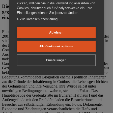
klicken, willigen Sie in die Verwendung aller Arten von
Die Gedenkstätte Zuchthaus Cottbus ist ein Ort
Cookies, darunter auch für Analysezwecke ein. Ihre
gegen das Vergessen. Anschaulich, nah und
Einstellungen können Sie jederzeit ändern.
einzigartig.
> Zur Datenschutzerklärung
Ehemalige politische Häftlinge der DDR gründeten im Oktober
Ablehnen
2007 den Verein Menschenrechtszentrum Cottbus e. V. (MRZ), der
seit 2011 Eigentümer des ehemaligen Gefängnisses (1860-2002) in
der Bautzener Straße und Träger der Gedenkstätte Zuchthaus
Alle Cookies akzeptieren
Cottbus ist. Im Zentrum der Arbeit der Gedenkstätte steht die
Auseinandersetzung mit politischem Unrecht während der
nationalsozialistischen Terrorherrschaft und der SED-Diktatur.
Einstellungen
Ganzjährig zeigen mehrere Dauer- und Sonderausstellungen in der
Gedenkstätte Zuchthaus Cottbus Beispiele politischen Unrechts aus
beiden deutschen Diktaturen des 20. Jahrhunderts. Eine besondere
Bedeutung kommt dabei Biografien ehemals politisch Inhaftierter
zu: die Gründe der Inhaftierung in Cottbus, die Lebensgeschichten
der Gefangenen und ihre Versuche, ihre Würde selbst unter
unwürdigen Bedingungen zu wahren, stehen im Fokus. Das
Hauptgebäude der Gedenkstätte im früheren Hafthaus I und das
Außengelände mit den Freihöfen laden die Besucherinnen und
Besucher zur selbständigen Erkundung ein. Fotos, Dokumente,
Exponate und Zeichnungen veranschaulichen die Haft- und