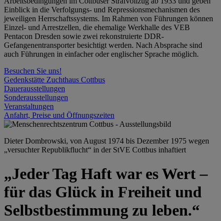
Arbeitsbedingungen im Cottbuser Strafvollzug ab 1933 und geben
Einblick in die Verfolgungs- und Repressionsmechanismen des
jeweiligen Herrschaftssystems. Im Rahmen von Führungen können
Einzel- und Arrestzellen, die ehemalige Werkhalle des VEB
Pentacon Dresden sowie zwei rekonstruierte DDR-
Gefangenentransporter besichtigt werden. Nach Absprache sind
auch Führungen in einfacher oder englischer Sprache möglich.
Besuchen Sie uns!
Gedenkstätte Zuchthaus Cottbus
Dauerausstellungen
Sonderausstellungen
Veranstaltungen
Anfahrt, Preise und Öffnungszeiten
Dieter Dombrowski, von August 1974 bis Dezember 1975 wegen
„versuchter Republikflucht“ in der StVE Cottbus inhaftiert
„Jeder Tag Haft war es Wert –
für das Glück in Freiheit und
Selbstbestimmung zu leben.“