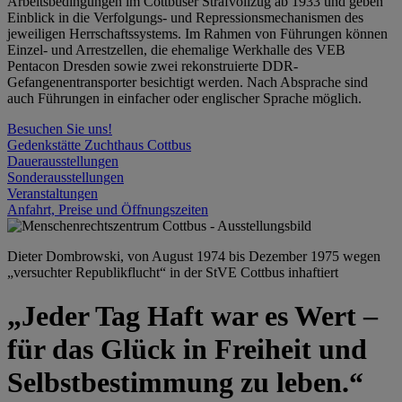
Arbeitsbedingungen im Cottbuser Strafvollzug ab 1933 und geben
Einblick in die Verfolgungs- und Repressionsmechanismen des
jeweiligen Herrschaftssystems. Im Rahmen von Führungen können
Einzel- und Arrestzellen, die ehemalige Werkhalle des VEB
Pentacon Dresden sowie zwei rekonstruierte DDR-
Gefangenentransporter besichtigt werden. Nach Absprache sind
auch Führungen in einfacher oder englischer Sprache möglich.
Besuchen Sie uns!
Gedenkstätte Zuchthaus Cottbus
Dauerausstellungen
Sonderausstellungen
Veranstaltungen
Anfahrt, Preise und Öffnungszeiten
Dieter Dombrowski, von August 1974 bis Dezember 1975 wegen
„versuchter Republikflucht“ in der StVE Cottbus inhaftiert
„Jeder Tag Haft war es Wert –
für das Glück in Freiheit und
Selbstbestimmung zu leben.“