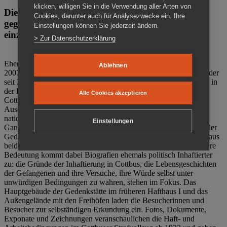
klicken, willigen Sie in die Verwendung aller Arten von
Die Gedenkstätte Zuchthaus Cottbus ist ein Ort
Cookies, darunter auch für Analysezwecke ein. Ihre
gegen das Vergessen. Anschaulich, nah und
Einstellungen können Sie jederzeit ändern.
einzigartig.
> Zur Datenschutzerklärung
Ehemalige politische Häftlinge der DDR gründeten im Oktober
Ablehnen
2007 den Verein Menschenrechtszentrum Cottbus e. V. (MRZ), der
seit 2011 Eigentümer des ehemaligen Gefängnisses (1860-2002) in
der Bautzener Straße und Träger der Gedenkstätte Zuchthaus
Alle Cookies akzeptieren
Cottbus ist. Im Zentrum der Arbeit der Gedenkstätte steht die
Auseinandersetzung mit politischem Unrecht während der
nationalsozialistischen Terrorherrschaft und der SED-Diktatur.
Einstellungen
Ganzjährig zeigen mehrere Dauer- und Sonderausstellungen in der
Gedenkstätte Zuchthaus Cottbus Beispiele politischen Unrechts aus
beiden deutschen Diktaturen des 20. Jahrhunderts. Eine besondere
Bedeutung kommt dabei Biografien ehemals politisch Inhaftierter
zu: die Gründe der Inhaftierung in Cottbus, die Lebensgeschichten
der Gefangenen und ihre Versuche, ihre Würde selbst unter
unwürdigen Bedingungen zu wahren, stehen im Fokus. Das
Hauptgebäude der Gedenkstätte im früheren Hafthaus I und das
Außengelände mit den Freihöfen laden die Besucherinnen und
Besucher zur selbständigen Erkundung ein. Fotos, Dokumente,
Exponate und Zeichnungen veranschaulichen die Haft- und