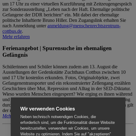
um 17 Uhr zu einer virtuellen Kurzführung mit Zeitzeugengespräch
zur Sonderausstellung „Leben nach der Haft. Ehemalige politische
Gefangene der DDR berichten“ ein. Mit dabei der ehemalige
politische Inhaftierte Bruno Hiller. Den Zugangslink erhalten Sie
nach Anmeldung unter
anmeldung@menschenrechtszentrum-
cottbus.de
.
Mehr erfahren
Ferienangebot | Spurensuche im ehemaligen
Gefängnis
Schülerinnen und Schüler können zudem am 13. August die
Ausstellungen der Gedenkstätte Zuchthaus Cottbus zwischen 10
und 17 Uhr kostenlos erkunden. Fotos, Originalobjekte, zwei
Gefangenentransporter und ein rekonstruierter Zellengang erzählen
Geschichten über Mut, Repression und Alltag in der SED-Diktatur.
Wieso wurden Menschen eingesperrt? Wie erging es ihnen während
und nach der Haft? Der Besuch erfolgt individuell ohne Betreuung
durch das Menschenrechtszentrum Cottbus. Für Begleitpersonen gilt
Wir verwenden Cookies
der reguläre Eintritt (8€ / ermäßigt 5€).
Mehr erfahren
Neben technisch notwendigen Cookies, die
erforderlich sind, um die Funktionalität dieser Website
bereitzustellen, verwenden wir Cookies, um unsere
Website zu optimieren. Indem Sie auf "akzeptieren"