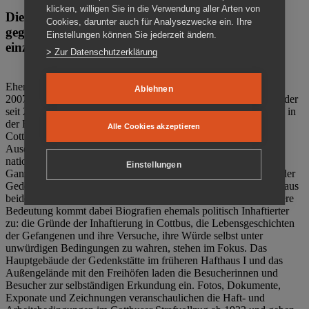
klicken, willigen Sie in die Verwendung aller Arten von
Die Gedenkstätte Zuchthaus Cottbus ist ein Ort
Cookies, darunter auch für Analysezwecke ein. Ihre
gegen das Vergessen. Anschaulich, nah und
Einstellungen können Sie jederzeit ändern.
einzigartig.
> Zur Datenschutzerklärung
Ehemalige politische Häftlinge der DDR gründeten im Oktober
Ablehnen
2007 den Verein Menschenrechtszentrum Cottbus e. V. (MRZ), der
seit 2011 Eigentümer des ehemaligen Gefängnisses (1860-2002) in
der Bautzener Straße und Träger der Gedenkstätte Zuchthaus
Alle Cookies akzeptieren
Cottbus ist. Im Zentrum der Arbeit der Gedenkstätte steht die
Auseinandersetzung mit politischem Unrecht während der
nationalsozialistischen Terrorherrschaft und der SED-Diktatur.
Einstellungen
Ganzjährig zeigen mehrere Dauer- und Sonderausstellungen in der
Gedenkstätte Zuchthaus Cottbus Beispiele politischen Unrechts aus
beiden deutschen Diktaturen des 20. Jahrhunderts. Eine besondere
Bedeutung kommt dabei Biografien ehemals politisch Inhaftierter
zu: die Gründe der Inhaftierung in Cottbus, die Lebensgeschichten
der Gefangenen und ihre Versuche, ihre Würde selbst unter
unwürdigen Bedingungen zu wahren, stehen im Fokus. Das
Hauptgebäude der Gedenkstätte im früheren Hafthaus I und das
Außengelände mit den Freihöfen laden die Besucherinnen und
Besucher zur selbständigen Erkundung ein. Fotos, Dokumente,
Exponate und Zeichnungen veranschaulichen die Haft- und