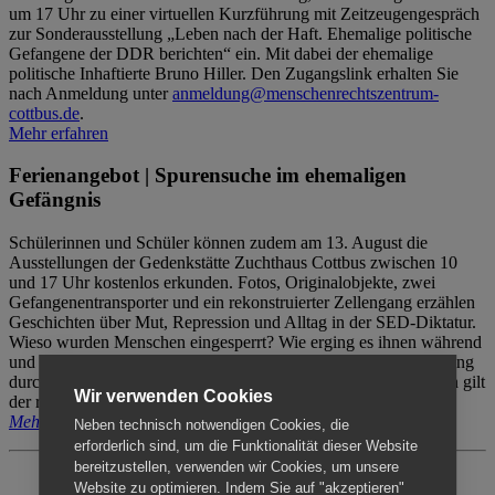
um 17 Uhr zu einer virtuellen Kurzführung mit Zeitzeugengespräch
zur Sonderausstellung „Leben nach der Haft. Ehemalige politische
Gefangene der DDR berichten“ ein. Mit dabei der ehemalige
politische Inhaftierte Bruno Hiller. Den Zugangslink erhalten Sie
nach Anmeldung unter
anmeldung@menschenrechtszentrum-
cottbus.de
.
Mehr erfahren
Ferienangebot | Spurensuche im ehemaligen
Gefängnis
Schülerinnen und Schüler können zudem am 13. August die
Ausstellungen der Gedenkstätte Zuchthaus Cottbus zwischen 10
und 17 Uhr kostenlos erkunden. Fotos, Originalobjekte, zwei
Gefangenentransporter und ein rekonstruierter Zellengang erzählen
Geschichten über Mut, Repression und Alltag in der SED-Diktatur.
Wieso wurden Menschen eingesperrt? Wie erging es ihnen während
und nach der Haft? Der Besuch erfolgt individuell ohne Betreuung
durch das Menschenrechtszentrum Cottbus. Für Begleitpersonen gilt
Wir verwenden Cookies
der reguläre Eintritt (8€ / ermäßigt 5€).
Mehr erfahren
Neben technisch notwendigen Cookies, die
erforderlich sind, um die Funktionalität dieser Website
bereitzustellen, verwenden wir Cookies, um unsere
Website zu optimieren. Indem Sie auf "akzeptieren"