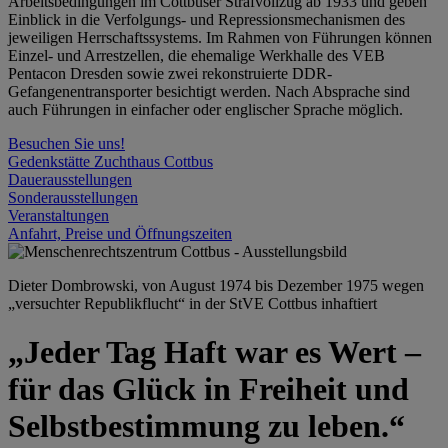
Arbeitsbedingungen im Cottbuser Strafvollzug ab 1933 und geben
Einblick in die Verfolgungs- und Repressionsmechanismen des
jeweiligen Herrschaftssystems. Im Rahmen von Führungen können
Einzel- und Arrestzellen, die ehemalige Werkhalle des VEB
Pentacon Dresden sowie zwei rekonstruierte DDR-
Gefangenentransporter besichtigt werden. Nach Absprache sind
auch Führungen in einfacher oder englischer Sprache möglich.
Besuchen Sie uns!
Gedenkstätte Zuchthaus Cottbus
Dauerausstellungen
Sonderausstellungen
Veranstaltungen
Anfahrt, Preise und Öffnungszeiten
Dieter Dombrowski, von August 1974 bis Dezember 1975 wegen
„versuchter Republikflucht“ in der StVE Cottbus inhaftiert
„Jeder Tag Haft war es Wert –
für das Glück in Freiheit und
Selbstbestimmung zu leben.“