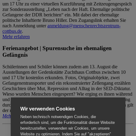
um 17 Uhr zu einer virtuellen Kurzführung mit Zeitzeugengespräch
zur Sonderausstellung „Leben nach der Haft. Ehemalige politische
Gefangene der DDR berichten“ ein. Mit dabei der ehemalige
politische Inhaftierte Bruno Hiller. Den Zugangslink erhalten Sie
nach Anmeldung unter
anmeldung@menschenrechtszentrum-
cottbus.de
.
Mehr erfahren
Ferienangebot | Spurensuche im ehemaligen
Gefängnis
Schülerinnen und Schüler können zudem am 13. August die
Ausstellungen der Gedenkstätte Zuchthaus Cottbus zwischen 10
und 17 Uhr kostenlos erkunden. Fotos, Originalobjekte, zwei
Gefangenentransporter und ein rekonstruierter Zellengang erzählen
Geschichten über Mut, Repression und Alltag in der SED-Diktatur.
Wieso wurden Menschen eingesperrt? Wie erging es ihnen während
und nach der Haft? Der Besuch erfolgt individuell ohne Betreuung
durch das Menschenrechtszentrum Cottbus. Für Begleitpersonen gilt
Wir verwenden Cookies
der reguläre Eintritt (8€ / ermäßigt 5€).
Mehr erfahren
Neben technisch notwendigen Cookies, die
erforderlich sind, um die Funktionalität dieser Website
bereitzustellen, verwenden wir Cookies, um unsere
Website zu optimieren. Indem Sie auf "akzeptieren"