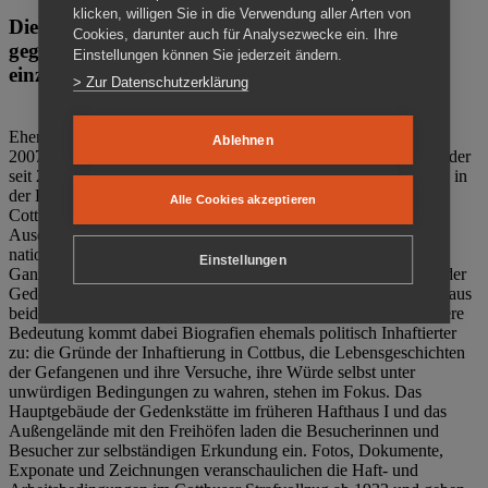
klicken, willigen Sie in die Verwendung aller Arten von
Die Gedenkstätte Zuchthaus Cottbus ist ein Ort
Cookies, darunter auch für Analysezwecke ein. Ihre
gegen das Vergessen. Anschaulich, nah und
Einstellungen können Sie jederzeit ändern.
einzigartig.
> Zur Datenschutzerklärung
Ehemalige politische Häftlinge der DDR gründeten im Oktober
Ablehnen
2007 den Verein Menschenrechtszentrum Cottbus e. V. (MRZ), der
seit 2011 Eigentümer des ehemaligen Gefängnisses (1860-2002) in
der Bautzener Straße und Träger der Gedenkstätte Zuchthaus
Alle Cookies akzeptieren
Cottbus ist. Im Zentrum der Arbeit der Gedenkstätte steht die
Auseinandersetzung mit politischem Unrecht während der
nationalsozialistischen Terrorherrschaft und der SED-Diktatur.
Einstellungen
Ganzjährig zeigen mehrere Dauer- und Sonderausstellungen in der
Gedenkstätte Zuchthaus Cottbus Beispiele politischen Unrechts aus
beiden deutschen Diktaturen des 20. Jahrhunderts. Eine besondere
Bedeutung kommt dabei Biografien ehemals politisch Inhaftierter
zu: die Gründe der Inhaftierung in Cottbus, die Lebensgeschichten
der Gefangenen und ihre Versuche, ihre Würde selbst unter
unwürdigen Bedingungen zu wahren, stehen im Fokus. Das
Hauptgebäude der Gedenkstätte im früheren Hafthaus I und das
Außengelände mit den Freihöfen laden die Besucherinnen und
Besucher zur selbständigen Erkundung ein. Fotos, Dokumente,
Exponate und Zeichnungen veranschaulichen die Haft- und