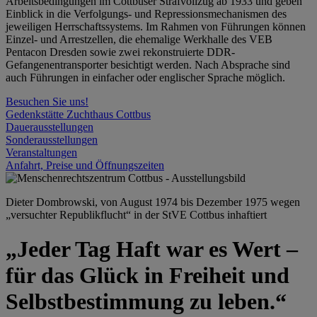
Arbeitsbedingungen im Cottbuser Strafvollzug ab 1933 und geben
Einblick in die Verfolgungs- und Repressionsmechanismen des
jeweiligen Herrschaftssystems. Im Rahmen von Führungen können
Einzel- und Arrestzellen, die ehemalige Werkhalle des VEB
Pentacon Dresden sowie zwei rekonstruierte DDR-
Gefangenentransporter besichtigt werden. Nach Absprache sind
auch Führungen in einfacher oder englischer Sprache möglich.
Besuchen Sie uns!
Gedenkstätte Zuchthaus Cottbus
Dauerausstellungen
Sonderausstellungen
Veranstaltungen
Anfahrt, Preise und Öffnungszeiten
Dieter Dombrowski, von August 1974 bis Dezember 1975 wegen
„versuchter Republikflucht“ in der StVE Cottbus inhaftiert
„Jeder Tag Haft war es Wert –
für das Glück in Freiheit und
Selbstbestimmung zu leben.“