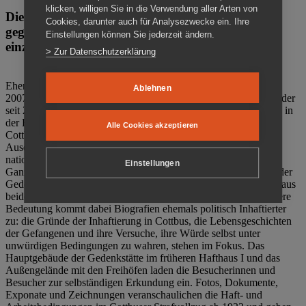
klicken, willigen Sie in die Verwendung aller Arten von
Die Gedenkstätte Zuchthaus Cottbus ist ein Ort
Cookies, darunter auch für Analysezwecke ein. Ihre
gegen das Vergessen. Anschaulich, nah und
Einstellungen können Sie jederzeit ändern.
einzigartig.
> Zur Datenschutzerklärung
Ehemalige politische Häftlinge der DDR gründeten im Oktober
Ablehnen
2007 den Verein Menschenrechtszentrum Cottbus e. V. (MRZ), der
seit 2011 Eigentümer des ehemaligen Gefängnisses (1860-2002) in
der Bautzener Straße und Träger der Gedenkstätte Zuchthaus
Alle Cookies akzeptieren
Cottbus ist. Im Zentrum der Arbeit der Gedenkstätte steht die
Auseinandersetzung mit politischem Unrecht während der
nationalsozialistischen Terrorherrschaft und der SED-Diktatur.
Einstellungen
Ganzjährig zeigen mehrere Dauer- und Sonderausstellungen in der
Gedenkstätte Zuchthaus Cottbus Beispiele politischen Unrechts aus
beiden deutschen Diktaturen des 20. Jahrhunderts. Eine besondere
Bedeutung kommt dabei Biografien ehemals politisch Inhaftierter
zu: die Gründe der Inhaftierung in Cottbus, die Lebensgeschichten
der Gefangenen und ihre Versuche, ihre Würde selbst unter
unwürdigen Bedingungen zu wahren, stehen im Fokus. Das
Hauptgebäude der Gedenkstätte im früheren Hafthaus I und das
Außengelände mit den Freihöfen laden die Besucherinnen und
Besucher zur selbständigen Erkundung ein. Fotos, Dokumente,
Exponate und Zeichnungen veranschaulichen die Haft- und