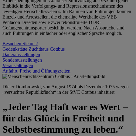
Arbeitsbedingungen im Cottbuser Strafvollzug ab 1933 und geben
Einblick in die Verfolgungs- und Repressionsmechanismen des
jeweiligen Herrschaftssystems. Im Rahmen von Führungen können
Einzel- und Arrestzellen, die ehemalige Werkhalle des VEB
Pentacon Dresden sowie zwei rekonstruierte DDR-
Gefangenentransporter besichtigt werden. Nach Absprache sind
auch Führungen in einfacher oder englischer Sprache möglich.
Besuchen Sie uns!
Gedenkstätte Zuchthaus Cottbus
Dauerausstellungen
Sonderausstellungen
Veranstaltungen
Anfahrt, Preise und Öffnungszeiten
Dieter Dombrowski, von August 1974 bis Dezember 1975 wegen
„versuchter Republikflucht“ in der StVE Cottbus inhaftiert
„Jeder Tag Haft war es Wert –
für das Glück in Freiheit und
Selbstbestimmung zu leben.“