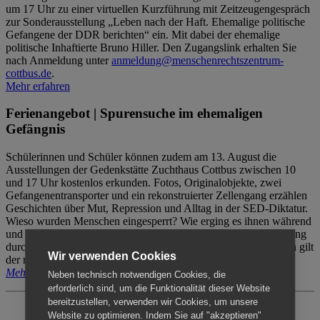
um 17 Uhr zu einer virtuellen Kurzführung mit Zeitzeugengespräch
zur Sonderausstellung „Leben nach der Haft. Ehemalige politische
Gefangene der DDR berichten“ ein. Mit dabei der ehemalige
politische Inhaftierte Bruno Hiller. Den Zugangslink erhalten Sie
nach Anmeldung unter
anmeldung@menschenrechtszentrum-
cottbus.de
.
Mehr erfahren
Ferienangebot | Spurensuche im ehemaligen
Gefängnis
Schülerinnen und Schüler können zudem am 13. August die
Ausstellungen der Gedenkstätte Zuchthaus Cottbus zwischen 10
und 17 Uhr kostenlos erkunden. Fotos, Originalobjekte, zwei
Gefangenentransporter und ein rekonstruierter Zellengang erzählen
Geschichten über Mut, Repression und Alltag in der SED-Diktatur.
Wieso wurden Menschen eingesperrt? Wie erging es ihnen während
und nach der Haft? Der Besuch erfolgt individuell ohne Betreuung
durch das Menschenrechtszentrum Cottbus. Für Begleitpersonen gilt
Wir verwenden Cookies
der reguläre Eintritt (8€ / ermäßigt 5€).
Mehr erfahren
Neben technisch notwendigen Cookies, die
erforderlich sind, um die Funktionalität dieser Website
bereitzustellen, verwenden wir Cookies, um unsere
Website zu optimieren. Indem Sie auf "akzeptieren"