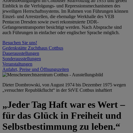
Arbeitsbedingungen im Cottbuser Strafvollzug ab 1933 und geben
Einblick in die Verfolgungs- und Repressionsmechanismen des
jeweiligen Herrschaftssystems. Im Rahmen von Führungen können
Einzel- und Arrestzellen, die ehemalige Werkhalle des VEB
Pentacon Dresden sowie zwei rekonstruierte DDR-
Gefangenentransporter besichtigt werden. Nach Absprache sind
auch Führungen in einfacher oder englischer Sprache möglich.
Besuchen Sie uns!
Gedenkstätte Zuchthaus Cottbus
Dauerausstellungen
Sonderausstellungen
Veranstaltungen
Anfahrt, Preise und Öffnungszeiten
Dieter Dombrowski, von August 1974 bis Dezember 1975 wegen
„versuchter Republikflucht“ in der StVE Cottbus inhaftiert
„Jeder Tag Haft war es Wert –
für das Glück in Freiheit und
Selbstbestimmung zu leben.“