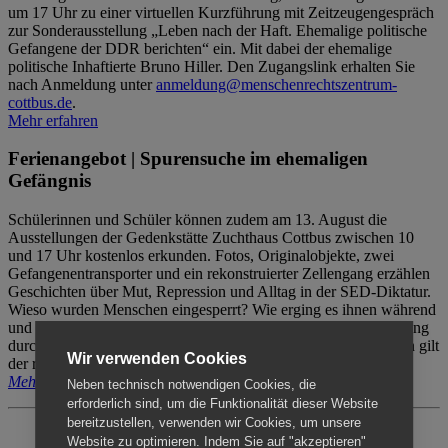
um 17 Uhr zu einer virtuellen Kurzführung mit Zeitzeugengespräch
zur Sonderausstellung „Leben nach der Haft. Ehemalige politische
Gefangene der DDR berichten“ ein. Mit dabei der ehemalige
politische Inhaftierte Bruno Hiller. Den Zugangslink erhalten Sie
nach Anmeldung unter
anmeldung@menschenrechtszentrum-
cottbus.de
.
Mehr erfahren
Ferienangebot | Spurensuche im ehemaligen
Gefängnis
Schülerinnen und Schüler können zudem am 13. August die
Ausstellungen der Gedenkstätte Zuchthaus Cottbus zwischen 10
und 17 Uhr kostenlos erkunden. Fotos, Originalobjekte, zwei
Gefangenentransporter und ein rekonstruierter Zellengang erzählen
Geschichten über Mut, Repression und Alltag in der SED-Diktatur.
Wieso wurden Menschen eingesperrt? Wie erging es ihnen während
und nach der Haft? Der Besuch erfolgt individuell ohne Betreuung
durch das Menschenrechtszentrum Cottbus. Für Begleitpersonen gilt
Wir verwenden Cookies
der reguläre Eintritt (8€ / ermäßigt 5€).
Mehr erfahren
Neben technisch notwendigen Cookies, die
erforderlich sind, um die Funktionalität dieser Website
bereitzustellen, verwenden wir Cookies, um unsere
Website zu optimieren. Indem Sie auf "akzeptieren"