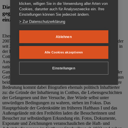
klicken, willigen Sie in die Verwendung aller Arten von
Die Gedenkstätte Zuchthaus Cottbus ist ein Ort
Cookies, darunter auch für Analysezwecke ein. Ihre
gegen das Vergessen. Anschaulich, nah und
Einstellungen können Sie jederzeit ändern.
einzigartig.
> Zur Datenschutzerklärung
Ehemalige politische Häftlinge der DDR gründeten im Oktober
Ablehnen
2007 den Verein Menschenrechtszentrum Cottbus e. V. (MRZ), der
seit 2011 Eigentümer des ehemaligen Gefängnisses (1860-2002) in
der Bautzener Straße und Träger der Gedenkstätte Zuchthaus
Alle Cookies akzeptieren
Cottbus ist. Im Zentrum der Arbeit der Gedenkstätte steht die
Auseinandersetzung mit politischem Unrecht während der
nationalsozialistischen Terrorherrschaft und der SED-Diktatur.
Einstellungen
Ganzjährig zeigen mehrere Dauer- und Sonderausstellungen in der
Gedenkstätte Zuchthaus Cottbus Beispiele politischen Unrechts aus
beiden deutschen Diktaturen des 20. Jahrhunderts. Eine besondere
Bedeutung kommt dabei Biografien ehemals politisch Inhaftierter
zu: die Gründe der Inhaftierung in Cottbus, die Lebensgeschichten
der Gefangenen und ihre Versuche, ihre Würde selbst unter
unwürdigen Bedingungen zu wahren, stehen im Fokus. Das
Hauptgebäude der Gedenkstätte im früheren Hafthaus I und das
Außengelände mit den Freihöfen laden die Besucherinnen und
Besucher zur selbständigen Erkundung ein. Fotos, Dokumente,
Exponate und Zeichnungen veranschaulichen die Haft- und