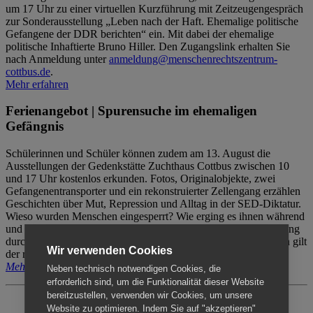
um 17 Uhr zu einer virtuellen Kurzführung mit Zeitzeugengespräch
zur Sonderausstellung „Leben nach der Haft. Ehemalige politische
Gefangene der DDR berichten“ ein. Mit dabei der ehemalige
politische Inhaftierte Bruno Hiller. Den Zugangslink erhalten Sie
nach Anmeldung unter
anmeldung@menschenrechtszentrum-
cottbus.de
.
Mehr erfahren
Ferienangebot | Spurensuche im ehemaligen
Gefängnis
Schülerinnen und Schüler können zudem am 13. August die
Ausstellungen der Gedenkstätte Zuchthaus Cottbus zwischen 10
und 17 Uhr kostenlos erkunden. Fotos, Originalobjekte, zwei
Gefangenentransporter und ein rekonstruierter Zellengang erzählen
Geschichten über Mut, Repression und Alltag in der SED-Diktatur.
Wieso wurden Menschen eingesperrt? Wie erging es ihnen während
und nach der Haft? Der Besuch erfolgt individuell ohne Betreuung
durch das Menschenrechtszentrum Cottbus. Für Begleitpersonen gilt
Wir verwenden Cookies
der reguläre Eintritt (8€ / ermäßigt 5€).
Mehr erfahren
Neben technisch notwendigen Cookies, die
erforderlich sind, um die Funktionalität dieser Website
bereitzustellen, verwenden wir Cookies, um unsere
Website zu optimieren. Indem Sie auf "akzeptieren"