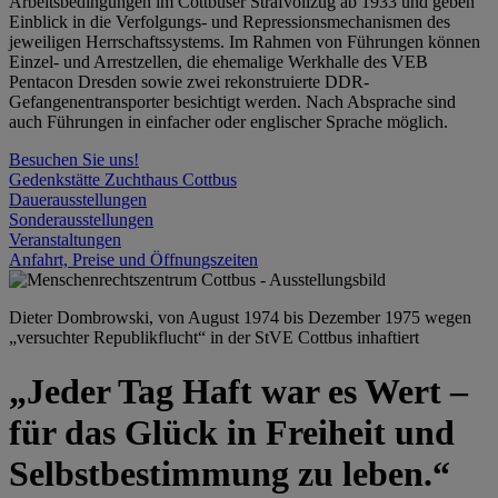
Arbeitsbedingungen im Cottbuser Strafvollzug ab 1933 und geben
Einblick in die Verfolgungs- und Repressionsmechanismen des
jeweiligen Herrschaftssystems. Im Rahmen von Führungen können
Einzel- und Arrestzellen, die ehemalige Werkhalle des VEB
Pentacon Dresden sowie zwei rekonstruierte DDR-
Gefangenentransporter besichtigt werden. Nach Absprache sind
auch Führungen in einfacher oder englischer Sprache möglich.
Besuchen Sie uns!
Gedenkstätte Zuchthaus Cottbus
Dauerausstellungen
Sonderausstellungen
Veranstaltungen
Anfahrt, Preise und Öffnungszeiten
Dieter Dombrowski, von August 1974 bis Dezember 1975 wegen
„versuchter Republikflucht“ in der StVE Cottbus inhaftiert
„Jeder Tag Haft war es Wert –
für das Glück in Freiheit und
Selbstbestimmung zu leben.“