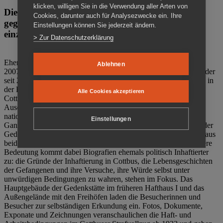
klicken, willigen Sie in die Verwendung aller Arten von
Die Gedenkstätte Zuchthaus Cottbus ist ein Ort
Cookies, darunter auch für Analysezwecke ein. Ihre
gegen das Vergessen. Anschaulich, nah und
Einstellungen können Sie jederzeit ändern.
einzigartig.
> Zur Datenschutzerklärung
Ehemalige politische Häftlinge der DDR gründeten im Oktober
Ablehnen
2007 den Verein Menschenrechtszentrum Cottbus e. V. (MRZ), der
seit 2011 Eigentümer des ehemaligen Gefängnisses (1860-2002) in
der Bautzener Straße und Träger der Gedenkstätte Zuchthaus
Alle Cookies akzeptieren
Cottbus ist. Im Zentrum der Arbeit der Gedenkstätte steht die
Auseinandersetzung mit politischem Unrecht während der
nationalsozialistischen Terrorherrschaft und der SED-Diktatur.
Einstellungen
Ganzjährig zeigen mehrere Dauer- und Sonderausstellungen in der
Gedenkstätte Zuchthaus Cottbus Beispiele politischen Unrechts aus
beiden deutschen Diktaturen des 20. Jahrhunderts. Eine besondere
Bedeutung kommt dabei Biografien ehemals politisch Inhaftierter
zu: die Gründe der Inhaftierung in Cottbus, die Lebensgeschichten
der Gefangenen und ihre Versuche, ihre Würde selbst unter
unwürdigen Bedingungen zu wahren, stehen im Fokus. Das
Hauptgebäude der Gedenkstätte im früheren Hafthaus I und das
Außengelände mit den Freihöfen laden die Besucherinnen und
Besucher zur selbständigen Erkundung ein. Fotos, Dokumente,
Exponate und Zeichnungen veranschaulichen die Haft- und