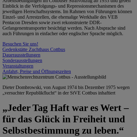
Arbeitsbedingungen im Cottbuser Strafvollzug ab 1933 und geben
Einblick in die Verfolgungs- und Repressionsmechanismen des
jeweiligen Herrschaftssystems. Im Rahmen von Führungen können
Einzel- und Arrestzellen, die ehemalige Werkhalle des VEB
Pentacon Dresden sowie zwei rekonstruierte DDR-
Gefangenentransporter besichtigt werden. Nach Absprache sind
auch Führungen in einfacher oder englischer Sprache möglich.
Besuchen Sie uns!
Gedenkstätte Zuchthaus Cottbus
Dauerausstellungen
Sonderausstellungen
Veranstaltungen
Anfahrt, Preise und Öffnungszeiten
Dieter Dombrowski, von August 1974 bis Dezember 1975 wegen
„versuchter Republikflucht“ in der StVE Cottbus inhaftiert
„Jeder Tag Haft war es Wert –
für das Glück in Freiheit und
Selbstbestimmung zu leben.“