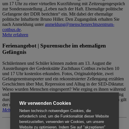
um 17 Uhr zu einer virtuellen Kurzführung mit Zeitzeugengespräch
zur Sonderausstellung „Leben nach der Haft. Ehemalige politische
Gefangene der DDR berichten“ ein. Mit dabei der ehemalige
politische Inhaftierte Bruno Hiller. Den Zugangslink erhalten Sie
nach Anmeldung unter
anmeldung@menschenrechtszentrum-
cottbus.de
.
Mehr erfahren
Ferienangebot | Spurensuche im ehemaligen
Gefängnis
Schülerinnen und Schüler können zudem am 13. August die
Ausstellungen der Gedenkstätte Zuchthaus Cottbus zwischen 10
und 17 Uhr kostenlos erkunden. Fotos, Originalobjekte, zwei
Gefangenentransporter und ein rekonstruierter Zellengang erzählen
Geschichten über Mut, Repression und Alltag in der SED-Diktatur.
Wieso wurden Menschen eingesperrt? Wie erging es ihnen während
und nach der Haft? Der Besuch erfolgt individuell ohne Betreuung
durch das Menschenrechtszentrum Cottbus. Für Begleitpersonen gilt
Wir verwenden Cookies
der reguläre Eintritt (8€ / ermäßigt 5€).
Mehr erfahren
Neben technisch notwendigen Cookies, die
erforderlich sind, um die Funktionalität dieser Website
bereitzustellen, verwenden wir Cookies, um unsere
Website zu optimieren. Indem Sie auf "akzeptieren"