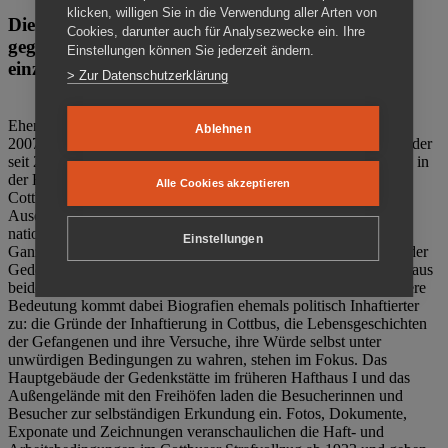
klicken, willigen Sie in die Verwendung aller Arten von
Die Gedenkstätte Zuchthaus Cottbus ist ein Ort
Cookies, darunter auch für Analysezwecke ein. Ihre
gegen das Vergessen. Anschaulich, nah und
Einstellungen können Sie jederzeit ändern.
einzigartig.
> Zur Datenschutzerklärung
Ehemalige politische Häftlinge der DDR gründeten im Oktober
Ablehnen
2007 den Verein Menschenrechtszentrum Cottbus e. V. (MRZ), der
seit 2011 Eigentümer des ehemaligen Gefängnisses (1860-2002) in
der Bautzener Straße und Träger der Gedenkstätte Zuchthaus
Alle Cookies akzeptieren
Cottbus ist. Im Zentrum der Arbeit der Gedenkstätte steht die
Auseinandersetzung mit politischem Unrecht während der
nationalsozialistischen Terrorherrschaft und der SED-Diktatur.
Einstellungen
Ganzjährig zeigen mehrere Dauer- und Sonderausstellungen in der
Gedenkstätte Zuchthaus Cottbus Beispiele politischen Unrechts aus
beiden deutschen Diktaturen des 20. Jahrhunderts. Eine besondere
Bedeutung kommt dabei Biografien ehemals politisch Inhaftierter
zu: die Gründe der Inhaftierung in Cottbus, die Lebensgeschichten
der Gefangenen und ihre Versuche, ihre Würde selbst unter
unwürdigen Bedingungen zu wahren, stehen im Fokus. Das
Hauptgebäude der Gedenkstätte im früheren Hafthaus I und das
Außengelände mit den Freihöfen laden die Besucherinnen und
Besucher zur selbständigen Erkundung ein. Fotos, Dokumente,
Exponate und Zeichnungen veranschaulichen die Haft- und