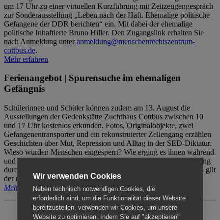
um 17 Uhr zu einer virtuellen Kurzführung mit Zeitzeugengespräch
zur Sonderausstellung „Leben nach der Haft. Ehemalige politische
Gefangene der DDR berichten“ ein. Mit dabei der ehemalige
politische Inhaftierte Bruno Hiller. Den Zugangslink erhalten Sie
nach Anmeldung unter
anmeldung@menschenrechtszentrum-
cottbus.de
.
Mehr erfahren
Ferienangebot | Spurensuche im ehemaligen
Gefängnis
Schülerinnen und Schüler können zudem am 13. August die
Ausstellungen der Gedenkstätte Zuchthaus Cottbus zwischen 10
und 17 Uhr kostenlos erkunden. Fotos, Originalobjekte, zwei
Gefangenentransporter und ein rekonstruierter Zellengang erzählen
Geschichten über Mut, Repression und Alltag in der SED-Diktatur.
Wieso wurden Menschen eingesperrt? Wie erging es ihnen während
und nach der Haft? Der Besuch erfolgt individuell ohne Betreuung
durch das Menschenrechtszentrum Cottbus. Für Begleitpersonen gilt
Wir verwenden Cookies
der reguläre Eintritt (8€ / ermäßigt 5€).
Mehr erfahren
Neben technisch notwendigen Cookies, die
erforderlich sind, um die Funktionalität dieser Website
bereitzustellen, verwenden wir Cookies, um unsere
Website zu optimieren. Indem Sie auf "akzeptieren"