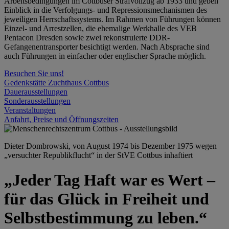
Arbeitsbedingungen im Cottbuser Strafvollzug ab 1933 und geben
Einblick in die Verfolgungs- und Repressionsmechanismen des
jeweiligen Herrschaftssystems. Im Rahmen von Führungen können
Einzel- und Arrestzellen, die ehemalige Werkhalle des VEB
Pentacon Dresden sowie zwei rekonstruierte DDR-
Gefangenentransporter besichtigt werden. Nach Absprache sind
auch Führungen in einfacher oder englischer Sprache möglich.
Besuchen Sie uns!
Gedenkstätte Zuchthaus Cottbus
Dauerausstellungen
Sonderausstellungen
Veranstaltungen
Anfahrt, Preise und Öffnungszeiten
Dieter Dombrowski, von August 1974 bis Dezember 1975 wegen
„versuchter Republikflucht“ in der StVE Cottbus inhaftiert
„Jeder Tag Haft war es Wert –
für das Glück in Freiheit und
Selbstbestimmung zu leben.“