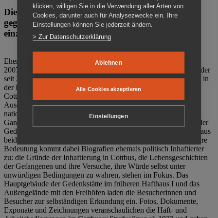
klicken, willigen Sie in die Verwendung aller Arten von
Die Gedenkstätte Zuchthaus Cottbus ist ein Ort
Cookies, darunter auch für Analysezwecke ein. Ihre
gegen das Vergessen. Anschaulich, nah und
Einstellungen können Sie jederzeit ändern.
einzigartig.
> Zur Datenschutzerklärung
Ehemalige politische Häftlinge der DDR gründeten im Oktober
Ablehnen
2007 den Verein Menschenrechtszentrum Cottbus e. V. (MRZ), der
seit 2011 Eigentümer des ehemaligen Gefängnisses (1860-2002) in
der Bautzener Straße und Träger der Gedenkstätte Zuchthaus
Alle Cookies akzeptieren
Cottbus ist. Im Zentrum der Arbeit der Gedenkstätte steht die
Auseinandersetzung mit politischem Unrecht während der
nationalsozialistischen Terrorherrschaft und der SED-Diktatur.
Einstellungen
Ganzjährig zeigen mehrere Dauer- und Sonderausstellungen in der
Gedenkstätte Zuchthaus Cottbus Beispiele politischen Unrechts aus
beiden deutschen Diktaturen des 20. Jahrhunderts. Eine besondere
Bedeutung kommt dabei Biografien ehemals politisch Inhaftierter
zu: die Gründe der Inhaftierung in Cottbus, die Lebensgeschichten
der Gefangenen und ihre Versuche, ihre Würde selbst unter
unwürdigen Bedingungen zu wahren, stehen im Fokus. Das
Hauptgebäude der Gedenkstätte im früheren Hafthaus I und das
Außengelände mit den Freihöfen laden die Besucherinnen und
Besucher zur selbständigen Erkundung ein. Fotos, Dokumente,
Exponate und Zeichnungen veranschaulichen die Haft- und