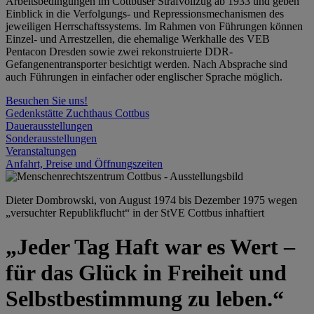
Arbeitsbedingungen im Cottbuser Strafvollzug ab 1933 und geben
Einblick in die Verfolgungs- und Repressionsmechanismen des
jeweiligen Herrschaftssystems. Im Rahmen von Führungen können
Einzel- und Arrestzellen, die ehemalige Werkhalle des VEB
Pentacon Dresden sowie zwei rekonstruierte DDR-
Gefangenentransporter besichtigt werden. Nach Absprache sind
auch Führungen in einfacher oder englischer Sprache möglich.
Besuchen Sie uns!
Gedenkstätte Zuchthaus Cottbus
Dauerausstellungen
Sonderausstellungen
Veranstaltungen
Anfahrt, Preise und Öffnungszeiten
Dieter Dombrowski, von August 1974 bis Dezember 1975 wegen
„versuchter Republikflucht“ in der StVE Cottbus inhaftiert
„Jeder Tag Haft war es Wert –
für das Glück in Freiheit und
Selbstbestimmung zu leben.“