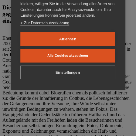
klicken, willigen Sie in die Verwendung aller Arten von
Die Gedenkstätte Zuchthaus Cottbus ist ein Ort
Cookies, darunter auch für Analysezwecke ein. Ihre
gegen das Vergessen. Anschaulich, nah und
Einstellungen können Sie jederzeit ändern.
einzigartig.
> Zur Datenschutzerklärung
Ehemalige politische Häftlinge der DDR gründeten im Oktober
Ablehnen
2007 den Verein Menschenrechtszentrum Cottbus e. V. (MRZ), der
seit 2011 Eigentümer des ehemaligen Gefängnisses (1860-2002) in
der Bautzener Straße und Träger der Gedenkstätte Zuchthaus
Alle Cookies akzeptieren
Cottbus ist. Im Zentrum der Arbeit der Gedenkstätte steht die
Auseinandersetzung mit politischem Unrecht während der
nationalsozialistischen Terrorherrschaft und der SED-Diktatur.
Einstellungen
Ganzjährig zeigen mehrere Dauer- und Sonderausstellungen in der
Gedenkstätte Zuchthaus Cottbus Beispiele politischen Unrechts aus
beiden deutschen Diktaturen des 20. Jahrhunderts. Eine besondere
Bedeutung kommt dabei Biografien ehemals politisch Inhaftierter
zu: die Gründe der Inhaftierung in Cottbus, die Lebensgeschichten
der Gefangenen und ihre Versuche, ihre Würde selbst unter
unwürdigen Bedingungen zu wahren, stehen im Fokus. Das
Hauptgebäude der Gedenkstätte im früheren Hafthaus I und das
Außengelände mit den Freihöfen laden die Besucherinnen und
Besucher zur selbständigen Erkundung ein. Fotos, Dokumente,
Exponate und Zeichnungen veranschaulichen die Haft- und