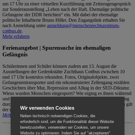
um 17 Uhr zu einer virtuellen Kurzführung mit Zeitzeugengespräch
zur Sonderausstellung „Leben nach der Haft. Ehemalige politische
Gefangene der DDR berichten“ ein. Mit dabei der ehemalige
politische Inhaftierte Bruno Hiller. Den Zugangslink erhalten Sie
nach Anmeldung unter
anmeldung@menschenrechtszentrum-
cottbus.de
.
Mehr erfahren
Ferienangebot | Spurensuche im ehemaligen
Gefängnis
Schülerinnen und Schüler können zudem am 13. August die
Ausstellungen der Gedenkstätte Zuchthaus Cottbus zwischen 10
und 17 Uhr kostenlos erkunden. Fotos, Originalobjekte, zwei
Gefangenentransporter und ein rekonstruierter Zellengang erzählen
Geschichten über Mut, Repression und Alltag in der SED-Diktatur.
Wieso wurden Menschen eingesperrt? Wie erging es ihnen während
und nach der Haft? Der Besuch erfolgt individuell ohne Betreuung
durch das Menschenrechtszentrum Cottbus. Für Begleitpersonen gilt
Wir verwenden Cookies
der reguläre Eintritt (8€ / ermäßigt 5€).
Mehr erfahren
Neben technisch notwendigen Cookies, die
erforderlich sind, um die Funktionalität dieser Website
bereitzustellen, verwenden wir Cookies, um unsere
Website zu optimieren. Indem Sie auf "akzeptieren"