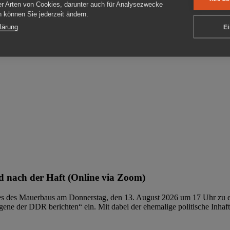
er Arten von Cookies, darunter auch für Analysezwecke
en können Sie jederzeit ändern.
ben
lärung
Ei
 nach der Haft (Online via Zoom)
ages des Mauerbaus am Donnerstag, den 13. August 2026 um 17 Uhr zu e
ene der DDR berichten“ ein. Mit dabei der ehemalige politische Inhaf