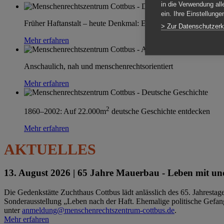
in die Verwendung all
ein. Ihre Einstellung
Früher Haftanstalt – heute Denkmal: Einen Ort im Wandel erle
> Zur Datenschutzerk
Mehr erfahren
Anschaulich, nah und menschenrechtsorientiert
Mehr erfahren
2
1860–2002: Auf 22.000m
deutsche Geschichte entdecken
Mehr erfahren
AKTUELLES
13. August 2026 |
65 Jahre Mauerbau - Leben mit und
Die Gedenkstätte Zuchthaus Cottbus lädt anlässlich des 65. Jahrest
Sonderausstellung „Leben nach der Haft. Ehemalige politische Gefang
unter
anmeldung@menschenrechtszentrum-cottbus.de
.
Mehr erfahren