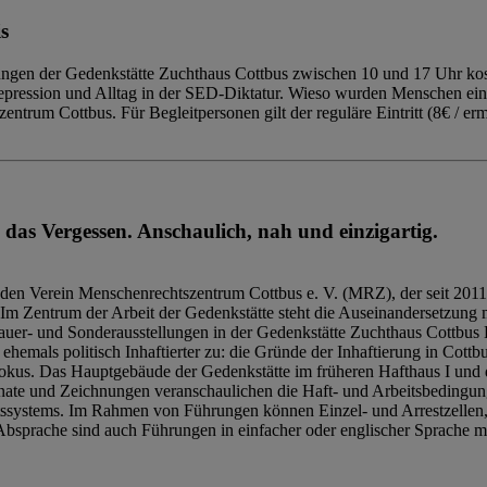
s
ngen der Gedenkstätte Zuchthaus Cottbus zwischen 10 und 17 Uhr kost
Repression und Alltag in der SED-Diktatur. Wieso wurden Menschen ei
trum Cottbus. Für Begleitpersonen gilt der reguläre Eintritt (8€ / erm
 das Vergessen. Anschaulich, nah und einzigartig.
den Verein Menschenrechtszentrum Cottbus e. V. (MRZ), der seit 2011
Im Zentrum der Arbeit der Gedenkstätte steht die Auseinandersetzung m
uer- und Sonderausstellungen in der Gedenkstätte Zuchthaus Cottbus B
hemals politisch Inhaftierter zu: die Gründe der Inhaftierung in Cottb
kus. Das Hauptgebäude der Gedenkstätte im früheren Hafthaus I und 
ate und Zeichnungen veranschaulichen die Haft- und Arbeitsbedingung
tssystems. Im Rahmen von Führungen können Einzel- und Arrestzellen
bsprache sind auch Führungen in einfacher oder englischer Sprache m