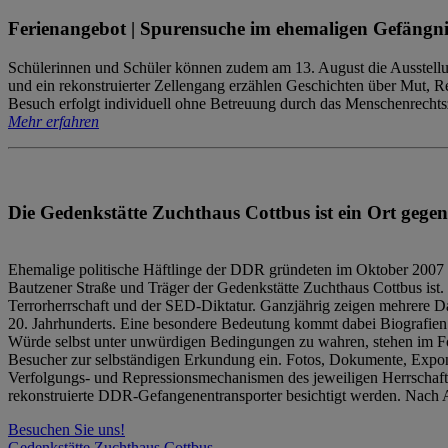
Ferienangebot | Spurensuche im ehemaligen Gefängni
Schülerinnen und Schüler können zudem am 13. August die Ausstellu
und ein rekonstruierter Zellengang erzählen Geschichten über Mut, 
Besuch erfolgt individuell ohne Betreuung durch das Menschenrechtszen
Mehr erfahren
Die Gedenkstätte Zuchthaus Cottbus ist ein Ort gegen
Ehemalige politische Häftlinge der DDR gründeten im Oktober 2007 
Bautzener Straße und Träger der Gedenkstätte Zuchthaus Cottbus ist. 
Terrorherrschaft und der SED-Diktatur. Ganzjährig zeigen mehrere Da
20. Jahrhunderts. Eine besondere Bedeutung kommt dabei Biografien e
Würde selbst unter unwürdigen Bedingungen zu wahren, stehen im Fo
Besucher zur selbständigen Erkundung ein. Fotos, Dokumente, Expon
Verfolgungs- und Repressionsmechanismen des jeweiligen Herrschaf
rekonstruierte DDR-Gefangenentransporter besichtigt werden. Nach A
Besuchen Sie uns!
Gedenkstätte Zuchthaus Cottbus