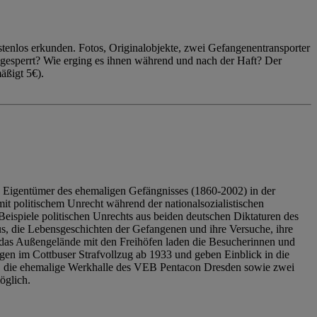
enlos erkunden. Fotos, Originalobjekte, zwei Gefangenentransporter
ngesperrt? Wie erging es ihnen während und nach der Haft? Der
äßigt 5€).
 Eigentümer des ehemaligen Gefängnisses (1860-2002) in der
it politischem Unrecht während der nationalsozialistischen
eispiele politischen Unrechts aus beiden deutschen Diktaturen des
us, die Lebensgeschichten der Gefangenen und ihre Versuche, ihre
das Außengelände mit den Freihöfen laden die Besucherinnen und
en im Cottbuser Strafvollzug ab 1933 und geben Einblick in die
, die ehemalige Werkhalle des VEB Pentacon Dresden sowie zwei
öglich.