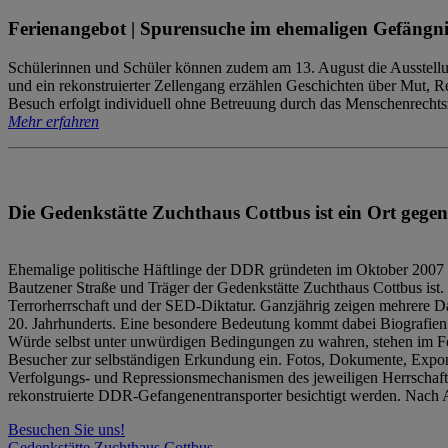
Ferienangebot | Spurensuche im ehemaligen Gefängni
Schülerinnen und Schüler können zudem am 13. August die Ausstellu
und ein rekonstruierter Zellengang erzählen Geschichten über Mut, 
Besuch erfolgt individuell ohne Betreuung durch das Menschenrechtszen
Mehr erfahren
Die Gedenkstätte Zuchthaus Cottbus ist ein Ort gegen
Ehemalige politische Häftlinge der DDR gründeten im Oktober 2007 
Bautzener Straße und Träger der Gedenkstätte Zuchthaus Cottbus ist. 
Terrorherrschaft und der SED-Diktatur. Ganzjährig zeigen mehrere Da
20. Jahrhunderts. Eine besondere Bedeutung kommt dabei Biografien e
Würde selbst unter unwürdigen Bedingungen zu wahren, stehen im Fo
Besucher zur selbständigen Erkundung ein. Fotos, Dokumente, Expon
Verfolgungs- und Repressionsmechanismen des jeweiligen Herrschaf
rekonstruierte DDR-Gefangenentransporter besichtigt werden. Nach A
Besuchen Sie uns!
Gedenkstätte Zuchthaus Cottbus