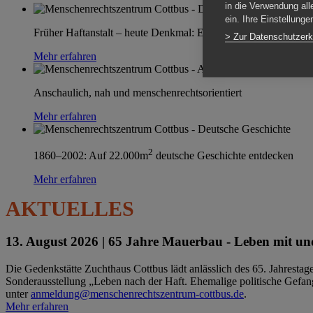
in die Verwendung all
ein. Ihre Einstellung
Früher Haftanstalt – heute Denkmal: Einen Ort im Wandel erle
> Zur Datenschutzerk
Mehr erfahren
Anschaulich, nah und menschenrechtsorientiert
Mehr erfahren
2
1860–2002: Auf 22.000m
deutsche Geschichte entdecken
Mehr erfahren
AKTUELLES
13. August 2026 |
65 Jahre Mauerbau - Leben mit und
Die Gedenkstätte Zuchthaus Cottbus lädt anlässlich des 65. Jahrest
Sonderausstellung „Leben nach der Haft. Ehemalige politische Gefang
unter
anmeldung@menschenrechtszentrum-cottbus.de
.
Mehr erfahren