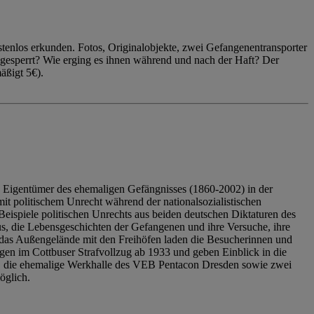
enlos erkunden. Fotos, Originalobjekte, zwei Gefangenentransporter
ngesperrt? Wie erging es ihnen während und nach der Haft? Der
äßigt 5€).
 Eigentümer des ehemaligen Gefängnisses (1860-2002) in der
it politischem Unrecht während der nationalsozialistischen
eispiele politischen Unrechts aus beiden deutschen Diktaturen des
us, die Lebensgeschichten der Gefangenen und ihre Versuche, ihre
das Außengelände mit den Freihöfen laden die Besucherinnen und
en im Cottbuser Strafvollzug ab 1933 und geben Einblick in die
, die ehemalige Werkhalle des VEB Pentacon Dresden sowie zwei
öglich.