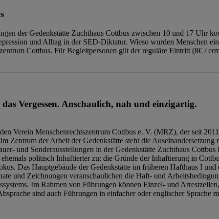
s
ngen der Gedenkstätte Zuchthaus Cottbus zwischen 10 und 17 Uhr kost
Repression und Alltag in der SED-Diktatur. Wieso wurden Menschen ei
trum Cottbus. Für Begleitpersonen gilt der reguläre Eintritt (8€ / erm
 das Vergessen. Anschaulich, nah und einzigartig.
den Verein Menschenrechtszentrum Cottbus e. V. (MRZ), der seit 2011
Im Zentrum der Arbeit der Gedenkstätte steht die Auseinandersetzung m
uer- und Sonderausstellungen in der Gedenkstätte Zuchthaus Cottbus B
hemals politisch Inhaftierter zu: die Gründe der Inhaftierung in Cottb
kus. Das Hauptgebäude der Gedenkstätte im früheren Hafthaus I und 
ate und Zeichnungen veranschaulichen die Haft- und Arbeitsbedingung
tssystems. Im Rahmen von Führungen können Einzel- und Arrestzellen
bsprache sind auch Führungen in einfacher oder englischer Sprache m