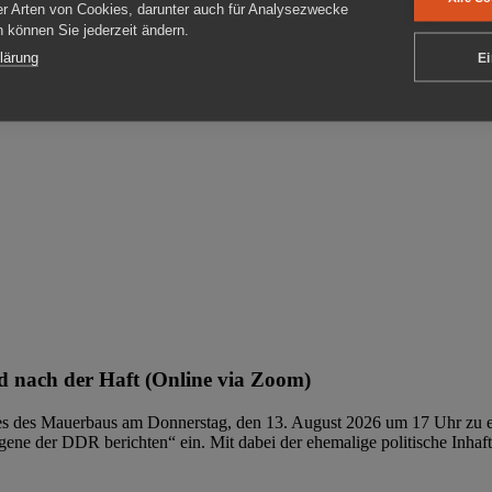
er Arten von Cookies, darunter auch für Analysezwecke
en können Sie jederzeit ändern.
ben
lärung
Ei
 nach der Haft (Online via Zoom)
ages des Mauerbaus am Donnerstag, den 13. August 2026 um 17 Uhr zu e
ene der DDR berichten“ ein. Mit dabei der ehemalige politische Inhaf