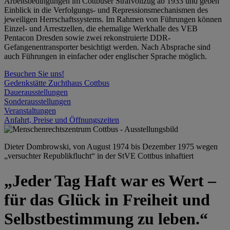
Arbeitsbedingungen im Cottbuser Strafvollzug ab 1933 und geben
Einblick in die Verfolgungs- und Repressionsmechanismen des
jeweiligen Herrschaftssystems. Im Rahmen von Führungen können
Einzel- und Arrestzellen, die ehemalige Werkhalle des VEB
Pentacon Dresden sowie zwei rekonstruierte DDR-
Gefangenentransporter besichtigt werden. Nach Absprache sind
auch Führungen in einfacher oder englischer Sprache möglich.
Besuchen Sie uns!
Gedenkstätte Zuchthaus Cottbus
Dauerausstellungen
Sonderausstellungen
Veranstaltungen
Anfahrt, Preise und Öffnungszeiten
Dieter Dombrowski, von August 1974 bis Dezember 1975 wegen
„versuchter Republikflucht“ in der StVE Cottbus inhaftiert
„Jeder Tag Haft war es Wert –
für das Glück in Freiheit und
Selbstbestimmung zu leben.“