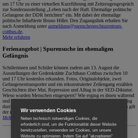
um 17 Uhr zu einer virtuellen Kurzführung mit Zeitzeugengespräch
zur Sonderausstellung „Leben nach der Haft. Ehemalige politische
Gefangene der DDR berichten“ ein. Mit dabei der ehemalige
politische Inhaftierte Bruno Hiller. Den Zugangslink erhalten Sie
nach Anmeldung unter
anmeldung@menschenrechtszentrum-
cottbus.de
.
Mehr erfahren
Ferienangebot | Spurensuche im ehemaligen
Gefängnis
Schülerinnen und Schüler können zudem am 13. August die
Ausstellungen der Gedenkstätte Zuchthaus Cottbus zwischen 10
und 17 Uhr kostenlos erkunden. Fotos, Originalobjekte, zwei
Gefangenentransporter und ein rekonstruierter Zellengang erzählen
Geschichten über Mut, Repression und Alltag in der SED-Diktatur.
Wieso wurden Menschen eingesperrt? Wie erging es ihnen während
und nach der Haft? Der Besuch erfolgt individuell ohne Betreuung
durch das Menschenrechtszentrum Cottbus. Für Begleitpersonen gilt
Wir verwenden Cookies
der reguläre Eintritt (8€ / ermäßigt 5€).
Mehr erfahren
Neben technisch notwendigen Cookies, die
erforderlich sind, um die Funktionalität dieser Website
bereitzustellen, verwenden wir Cookies, um unsere
Website zu optimieren. Indem Sie auf "akzeptieren"