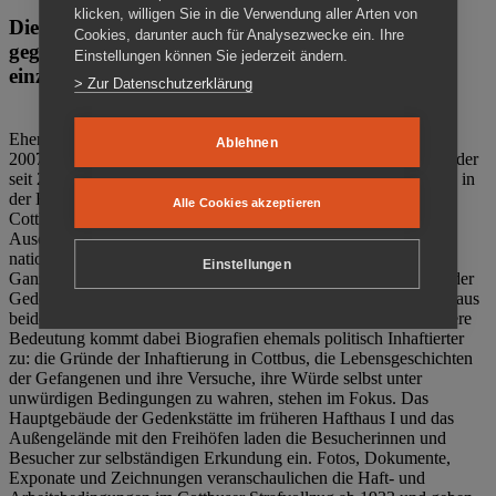
klicken, willigen Sie in die Verwendung aller Arten von
Die Gedenkstätte Zuchthaus Cottbus ist ein Ort
Cookies, darunter auch für Analysezwecke ein. Ihre
gegen das Vergessen. Anschaulich, nah und
Einstellungen können Sie jederzeit ändern.
einzigartig.
> Zur Datenschutzerklärung
Ehemalige politische Häftlinge der DDR gründeten im Oktober
Ablehnen
2007 den Verein Menschenrechtszentrum Cottbus e. V. (MRZ), der
seit 2011 Eigentümer des ehemaligen Gefängnisses (1860-2002) in
der Bautzener Straße und Träger der Gedenkstätte Zuchthaus
Alle Cookies akzeptieren
Cottbus ist. Im Zentrum der Arbeit der Gedenkstätte steht die
Auseinandersetzung mit politischem Unrecht während der
nationalsozialistischen Terrorherrschaft und der SED-Diktatur.
Einstellungen
Ganzjährig zeigen mehrere Dauer- und Sonderausstellungen in der
Gedenkstätte Zuchthaus Cottbus Beispiele politischen Unrechts aus
beiden deutschen Diktaturen des 20. Jahrhunderts. Eine besondere
Bedeutung kommt dabei Biografien ehemals politisch Inhaftierter
zu: die Gründe der Inhaftierung in Cottbus, die Lebensgeschichten
der Gefangenen und ihre Versuche, ihre Würde selbst unter
unwürdigen Bedingungen zu wahren, stehen im Fokus. Das
Hauptgebäude der Gedenkstätte im früheren Hafthaus I und das
Außengelände mit den Freihöfen laden die Besucherinnen und
Besucher zur selbständigen Erkundung ein. Fotos, Dokumente,
Exponate und Zeichnungen veranschaulichen die Haft- und