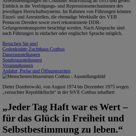
Arbeitsbedingungen im Cottbuser Strafvollzug ab 1933 und geben
Einblick in die Verfolgungs- und Repressionsmechanismen des
jeweiligen Herrschaftssystems. Im Rahmen von Führungen können
Einzel- und Arrestzellen, die ehemalige Werkhalle des VEB
Pentacon Dresden sowie zwei rekonstruierte DDR-
Gefangenentransporter besichtigt werden. Nach Absprache sind
auch Führungen in einfacher oder englischer Sprache möglich.
Besuchen Sie uns!
Gedenkstätte Zuchthaus Cottbus
Dauerausstellungen
Sonderausstellungen
Veranstaltungen
Anfahrt, Preise und Öffnungszeiten
Dieter Dombrowski, von August 1974 bis Dezember 1975 wegen
„versuchter Republikflucht“ in der StVE Cottbus inhaftiert
„Jeder Tag Haft war es Wert –
für das Glück in Freiheit und
Selbstbestimmung zu leben.“