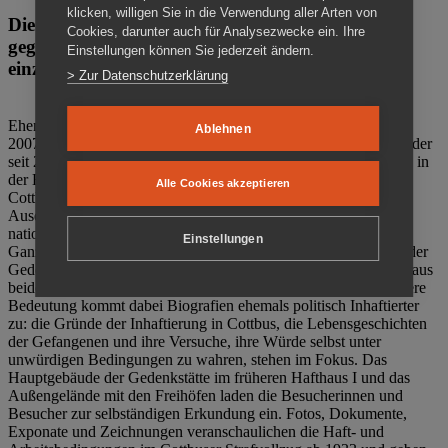
klicken, willigen Sie in die Verwendung aller Arten von
Die Gedenkstätte Zuchthaus Cottbus ist ein Ort
Cookies, darunter auch für Analysezwecke ein. Ihre
gegen das Vergessen. Anschaulich, nah und
Einstellungen können Sie jederzeit ändern.
einzigartig.
> Zur Datenschutzerklärung
Ehemalige politische Häftlinge der DDR gründeten im Oktober
Ablehnen
2007 den Verein Menschenrechtszentrum Cottbus e. V. (MRZ), der
seit 2011 Eigentümer des ehemaligen Gefängnisses (1860-2002) in
der Bautzener Straße und Träger der Gedenkstätte Zuchthaus
Alle Cookies akzeptieren
Cottbus ist. Im Zentrum der Arbeit der Gedenkstätte steht die
Auseinandersetzung mit politischem Unrecht während der
nationalsozialistischen Terrorherrschaft und der SED-Diktatur.
Einstellungen
Ganzjährig zeigen mehrere Dauer- und Sonderausstellungen in der
Gedenkstätte Zuchthaus Cottbus Beispiele politischen Unrechts aus
beiden deutschen Diktaturen des 20. Jahrhunderts. Eine besondere
Bedeutung kommt dabei Biografien ehemals politisch Inhaftierter
zu: die Gründe der Inhaftierung in Cottbus, die Lebensgeschichten
der Gefangenen und ihre Versuche, ihre Würde selbst unter
unwürdigen Bedingungen zu wahren, stehen im Fokus. Das
Hauptgebäude der Gedenkstätte im früheren Hafthaus I und das
Außengelände mit den Freihöfen laden die Besucherinnen und
Besucher zur selbständigen Erkundung ein. Fotos, Dokumente,
Exponate und Zeichnungen veranschaulichen die Haft- und