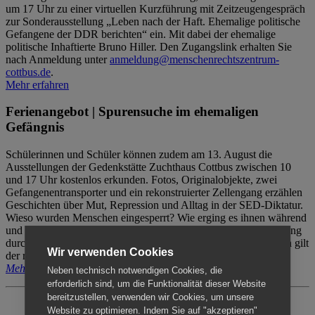
um 17 Uhr zu einer virtuellen Kurzführung mit Zeitzeugengespräch
zur Sonderausstellung „Leben nach der Haft. Ehemalige politische
Gefangene der DDR berichten“ ein. Mit dabei der ehemalige
politische Inhaftierte Bruno Hiller. Den Zugangslink erhalten Sie
nach Anmeldung unter
anmeldung@menschenrechtszentrum-
cottbus.de
.
Mehr erfahren
Ferienangebot | Spurensuche im ehemaligen
Gefängnis
Schülerinnen und Schüler können zudem am 13. August die
Ausstellungen der Gedenkstätte Zuchthaus Cottbus zwischen 10
und 17 Uhr kostenlos erkunden. Fotos, Originalobjekte, zwei
Gefangenentransporter und ein rekonstruierter Zellengang erzählen
Geschichten über Mut, Repression und Alltag in der SED-Diktatur.
Wieso wurden Menschen eingesperrt? Wie erging es ihnen während
und nach der Haft? Der Besuch erfolgt individuell ohne Betreuung
durch das Menschenrechtszentrum Cottbus. Für Begleitpersonen gilt
Wir verwenden Cookies
der reguläre Eintritt (8€ / ermäßigt 5€).
Mehr erfahren
Neben technisch notwendigen Cookies, die
erforderlich sind, um die Funktionalität dieser Website
bereitzustellen, verwenden wir Cookies, um unsere
Website zu optimieren. Indem Sie auf "akzeptieren"