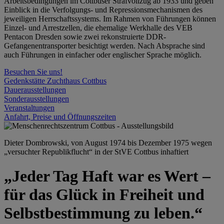
Arbeitsbedingungen im Cottbuser Strafvollzug ab 1933 und geben
Einblick in die Verfolgungs- und Repressionsmechanismen des
jeweiligen Herrschaftssystems. Im Rahmen von Führungen können
Einzel- und Arrestzellen, die ehemalige Werkhalle des VEB
Pentacon Dresden sowie zwei rekonstruierte DDR-
Gefangenentransporter besichtigt werden. Nach Absprache sind
auch Führungen in einfacher oder englischer Sprache möglich.
Besuchen Sie uns!
Gedenkstätte Zuchthaus Cottbus
Dauerausstellungen
Sonderausstellungen
Veranstaltungen
Anfahrt, Preise und Öffnungszeiten
Dieter Dombrowski, von August 1974 bis Dezember 1975 wegen
„versuchter Republikflucht“ in der StVE Cottbus inhaftiert
„Jeder Tag Haft war es Wert –
für das Glück in Freiheit und
Selbstbestimmung zu leben.“