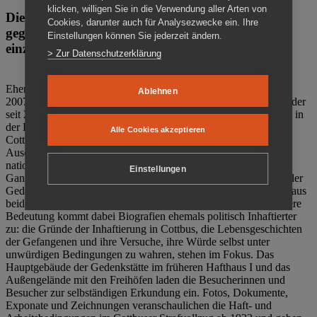
klicken, willigen Sie in die Verwendung aller Arten von
Die Gedenkstätte Zuchthaus Cottbus ist ein Ort
Cookies, darunter auch für Analysezwecke ein. Ihre
gegen das Vergessen. Anschaulich, nah und
Einstellungen können Sie jederzeit ändern.
einzigartig.
> Zur Datenschutzerklärung
Ehemalige politische Häftlinge der DDR gründeten im Oktober
Ablehnen
2007 den Verein Menschenrechtszentrum Cottbus e. V. (MRZ), der
seit 2011 Eigentümer des ehemaligen Gefängnisses (1860-2002) in
der Bautzener Straße und Träger der Gedenkstätte Zuchthaus
Alle Cookies akzeptieren
Cottbus ist. Im Zentrum der Arbeit der Gedenkstätte steht die
Auseinandersetzung mit politischem Unrecht während der
nationalsozialistischen Terrorherrschaft und der SED-Diktatur.
Einstellungen
Ganzjährig zeigen mehrere Dauer- und Sonderausstellungen in der
Gedenkstätte Zuchthaus Cottbus Beispiele politischen Unrechts aus
beiden deutschen Diktaturen des 20. Jahrhunderts. Eine besondere
Bedeutung kommt dabei Biografien ehemals politisch Inhaftierter
zu: die Gründe der Inhaftierung in Cottbus, die Lebensgeschichten
der Gefangenen und ihre Versuche, ihre Würde selbst unter
unwürdigen Bedingungen zu wahren, stehen im Fokus. Das
Hauptgebäude der Gedenkstätte im früheren Hafthaus I und das
Außengelände mit den Freihöfen laden die Besucherinnen und
Besucher zur selbständigen Erkundung ein. Fotos, Dokumente,
Exponate und Zeichnungen veranschaulichen die Haft- und