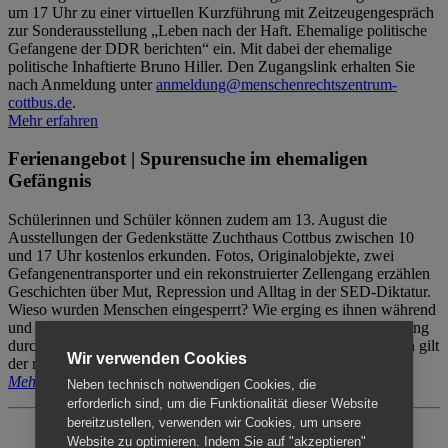
um 17 Uhr zu einer virtuellen Kurzführung mit Zeitzeugengespräch
zur Sonderausstellung „Leben nach der Haft. Ehemalige politische
Gefangene der DDR berichten“ ein. Mit dabei der ehemalige
politische Inhaftierte Bruno Hiller. Den Zugangslink erhalten Sie
nach Anmeldung unter
anmeldung@menschenrechtszentrum-
cottbus.de
.
Mehr erfahren
Ferienangebot | Spurensuche im ehemaligen
Gefängnis
Schülerinnen und Schüler können zudem am 13. August die
Ausstellungen der Gedenkstätte Zuchthaus Cottbus zwischen 10
und 17 Uhr kostenlos erkunden. Fotos, Originalobjekte, zwei
Gefangenentransporter und ein rekonstruierter Zellengang erzählen
Geschichten über Mut, Repression und Alltag in der SED-Diktatur.
Wieso wurden Menschen eingesperrt? Wie erging es ihnen während
und nach der Haft? Der Besuch erfolgt individuell ohne Betreuung
durch das Menschenrechtszentrum Cottbus. Für Begleitpersonen gilt
Wir verwenden Cookies
der reguläre Eintritt (8€ / ermäßigt 5€).
Mehr erfahren
Neben technisch notwendigen Cookies, die
erforderlich sind, um die Funktionalität dieser Website
bereitzustellen, verwenden wir Cookies, um unsere
Website zu optimieren. Indem Sie auf "akzeptieren"