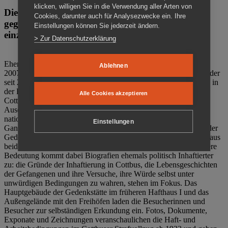
klicken, willigen Sie in die Verwendung aller Arten von
Die Gedenkstätte Zuchthaus Cottbus ist ein Ort
Cookies, darunter auch für Analysezwecke ein. Ihre
gegen das Vergessen. Anschaulich, nah und
Einstellungen können Sie jederzeit ändern.
einzigartig.
> Zur Datenschutzerklärung
Ehemalige politische Häftlinge der DDR gründeten im Oktober
Ablehnen
2007 den Verein Menschenrechtszentrum Cottbus e. V. (MRZ), der
seit 2011 Eigentümer des ehemaligen Gefängnisses (1860-2002) in
der Bautzener Straße und Träger der Gedenkstätte Zuchthaus
Alle Cookies akzeptieren
Cottbus ist. Im Zentrum der Arbeit der Gedenkstätte steht die
Auseinandersetzung mit politischem Unrecht während der
nationalsozialistischen Terrorherrschaft und der SED-Diktatur.
Einstellungen
Ganzjährig zeigen mehrere Dauer- und Sonderausstellungen in der
Gedenkstätte Zuchthaus Cottbus Beispiele politischen Unrechts aus
beiden deutschen Diktaturen des 20. Jahrhunderts. Eine besondere
Bedeutung kommt dabei Biografien ehemals politisch Inhaftierter
zu: die Gründe der Inhaftierung in Cottbus, die Lebensgeschichten
der Gefangenen und ihre Versuche, ihre Würde selbst unter
unwürdigen Bedingungen zu wahren, stehen im Fokus. Das
Hauptgebäude der Gedenkstätte im früheren Hafthaus I und das
Außengelände mit den Freihöfen laden die Besucherinnen und
Besucher zur selbständigen Erkundung ein. Fotos, Dokumente,
Exponate und Zeichnungen veranschaulichen die Haft- und