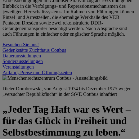
Arbeitsbedingungen im Cottbuser Strafvollzug ab 1933 und geben
Einblick in die Verfolgungs- und Repressionsmechanismen des
jeweiligen Herrschaftssystems. Im Rahmen von Führungen können
Einzel- und Arrestzellen, die ehemalige Werkhalle des VEB
Pentacon Dresden sowie zwei rekonstruierte DDR-
Gefangenentransporter besichtigt werden. Nach Absprache sind
auch Führungen in einfacher oder englischer Sprache möglich.
Besuchen Sie uns!
Gedenkstätte Zuchthaus Cottbus
Dauerausstellungen
Sonderausstellungen
Veranstaltungen
Anfahrt, Preise und Öffnungszeiten
Dieter Dombrowski, von August 1974 bis Dezember 1975 wegen
„versuchter Republikflucht“ in der StVE Cottbus inhaftiert
„Jeder Tag Haft war es Wert –
für das Glück in Freiheit und
Selbstbestimmung zu leben.“