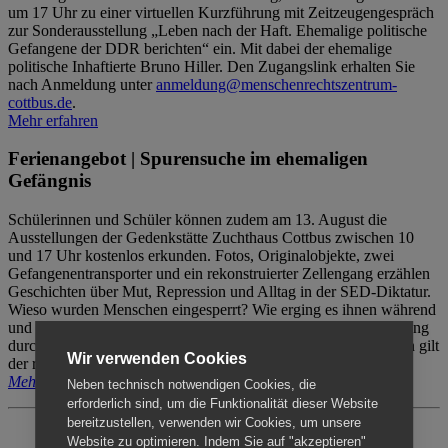
um 17 Uhr zu einer virtuellen Kurzführung mit Zeitzeugengespräch
zur Sonderausstellung „Leben nach der Haft. Ehemalige politische
Gefangene der DDR berichten“ ein. Mit dabei der ehemalige
politische Inhaftierte Bruno Hiller. Den Zugangslink erhalten Sie
nach Anmeldung unter
anmeldung@menschenrechtszentrum-
cottbus.de
.
Mehr erfahren
Ferienangebot | Spurensuche im ehemaligen
Gefängnis
Schülerinnen und Schüler können zudem am 13. August die
Ausstellungen der Gedenkstätte Zuchthaus Cottbus zwischen 10
und 17 Uhr kostenlos erkunden. Fotos, Originalobjekte, zwei
Gefangenentransporter und ein rekonstruierter Zellengang erzählen
Geschichten über Mut, Repression und Alltag in der SED-Diktatur.
Wieso wurden Menschen eingesperrt? Wie erging es ihnen während
und nach der Haft? Der Besuch erfolgt individuell ohne Betreuung
durch das Menschenrechtszentrum Cottbus. Für Begleitpersonen gilt
Wir verwenden Cookies
der reguläre Eintritt (8€ / ermäßigt 5€).
Mehr erfahren
Neben technisch notwendigen Cookies, die
erforderlich sind, um die Funktionalität dieser Website
bereitzustellen, verwenden wir Cookies, um unsere
Website zu optimieren. Indem Sie auf "akzeptieren"