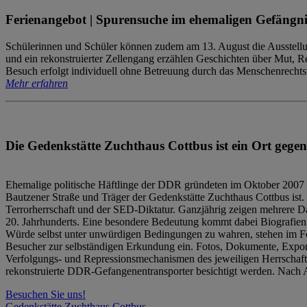
Ferienangebot | Spurensuche im ehemaligen Gefängni
Schülerinnen und Schüler können zudem am 13. August die Ausstellu
und ein rekonstruierter Zellengang erzählen Geschichten über Mut, 
Besuch erfolgt individuell ohne Betreuung durch das Menschenrechtszen
Mehr erfahren
Die Gedenkstätte Zuchthaus Cottbus ist ein Ort gegen
Ehemalige politische Häftlinge der DDR gründeten im Oktober 2007 
Bautzener Straße und Träger der Gedenkstätte Zuchthaus Cottbus ist. 
Terrorherrschaft und der SED-Diktatur. Ganzjährig zeigen mehrere Da
20. Jahrhunderts. Eine besondere Bedeutung kommt dabei Biografien e
Würde selbst unter unwürdigen Bedingungen zu wahren, stehen im Fo
Besucher zur selbständigen Erkundung ein. Fotos, Dokumente, Expon
Verfolgungs- und Repressionsmechanismen des jeweiligen Herrschaf
rekonstruierte DDR-Gefangenentransporter besichtigt werden. Nach A
Besuchen Sie uns!
Gedenkstätte Zuchthaus Cottbus