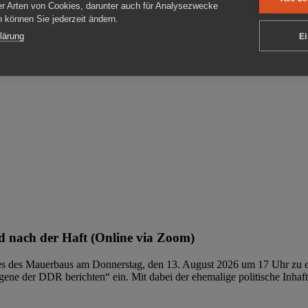
er Arten von Cookies, darunter auch für Analysezwecke
en können Sie jederzeit ändern.
ben
lärung
Ei
 nach der Haft (Online via Zoom)
ages des Mauerbaus am Donnerstag, den 13. August 2026 um 17 Uhr zu e
ene der DDR berichten“ ein. Mit dabei der ehemalige politische Inhaf