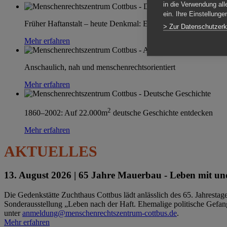
in die Verwendung all
ein. Ihre Einstellung
Früher Haftanstalt – heute Denkmal: Einen Ort im Wandel erle
> Zur Datenschutzerk
Mehr erfahren
Anschaulich, nah und menschenrechtsorientiert
Mehr erfahren
2
1860–2002: Auf 22.000m
deutsche Geschichte entdecken
Mehr erfahren
AKTUELLES
13. August 2026 |
65 Jahre Mauerbau - Leben mit und
Die Gedenkstätte Zuchthaus Cottbus lädt anlässlich des 65. Jahrest
Sonderausstellung „Leben nach der Haft. Ehemalige politische Gefang
unter
anmeldung@menschenrechtszentrum-cottbus.de
.
Mehr erfahren