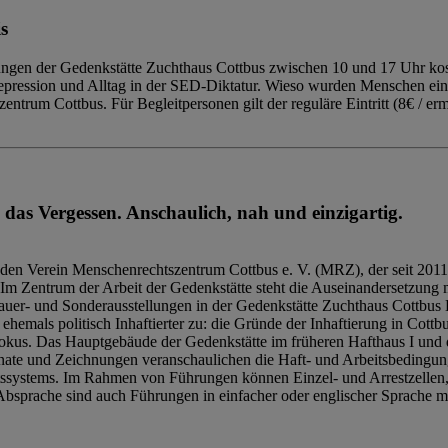
s
ngen der Gedenkstätte Zuchthaus Cottbus zwischen 10 und 17 Uhr kost
Repression und Alltag in der SED-Diktatur. Wieso wurden Menschen ei
trum Cottbus. Für Begleitpersonen gilt der reguläre Eintritt (8€ / erm
 das Vergessen. Anschaulich, nah und einzigartig.
den Verein Menschenrechtszentrum Cottbus e. V. (MRZ), der seit 2011
Im Zentrum der Arbeit der Gedenkstätte steht die Auseinandersetzung m
uer- und Sonderausstellungen in der Gedenkstätte Zuchthaus Cottbus B
hemals politisch Inhaftierter zu: die Gründe der Inhaftierung in Cottb
kus. Das Hauptgebäude der Gedenkstätte im früheren Hafthaus I und 
ate und Zeichnungen veranschaulichen die Haft- und Arbeitsbedingung
tssystems. Im Rahmen von Führungen können Einzel- und Arrestzellen
bsprache sind auch Führungen in einfacher oder englischer Sprache m