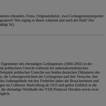
enlos erkunden. Fotos, Originalobjekte, zwei Gefangenentransporter
ngesperrt? Wie erging es ihnen während und nach der Haft? Der
äßigt 5€).
 Eigentümer des ehemaligen Gefängnisses (1860-2002) in der
it politischem Unrecht während der nationalsozialistischen
eispiele politischen Unrechts aus beiden deutschen Diktaturen des
us, die Lebensgeschichten der Gefangenen und ihre Versuche, ihre
das Außengelände mit den Freihöfen laden die Besucherinnen und
en im Cottbuser Strafvollzug ab 1933 und geben Einblick in die
, die ehemalige Werkhalle des VEB Pentacon Dresden sowie zwei
öglich.