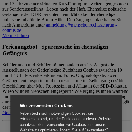
um 17 Uhr zu einer virtuellen Kurzführung mit Zeitzeugengespräch
zur Sonderausstellung „Leben nach der Haft. Ehemalige politische
Gefangene der DDR berichten“ ein. Mit dabei der ehemalige
politische Inhaftierte Bruno Hiller. Den Zugangslink erhalten Sie
nach Anmeldung unter
anmeldung@menschenrechtszentrum-
cottbus.de
.
Mehr erfahren
Ferienangebot | Spurensuche im ehemaligen
Gefängnis
Schülerinnen und Schüler können zudem am 13. August die
Ausstellungen der Gedenkstätte Zuchthaus Cottbus zwischen 10
und 17 Uhr kostenlos erkunden. Fotos, Originalobjekte, zwei
Gefangenentransporter und ein rekonstruierter Zellengang erzählen
Geschichten über Mut, Repression und Alltag in der SED-Diktatur.
Wieso wurden Menschen eingesperrt? Wie erging es ihnen während
und nach der Haft? Der Besuch erfolgt individuell ohne Betreuung
durch das Menschenrechtszentrum Cottbus. Für Begleitpersonen gilt
Wir verwenden Cookies
der reguläre Eintritt (8€ / ermäßigt 5€).
Mehr erfahren
Neben technisch notwendigen Cookies, die
erforderlich sind, um die Funktionalität dieser Website
bereitzustellen, verwenden wir Cookies, um unsere
Website zu optimieren. Indem Sie auf "akzeptieren"