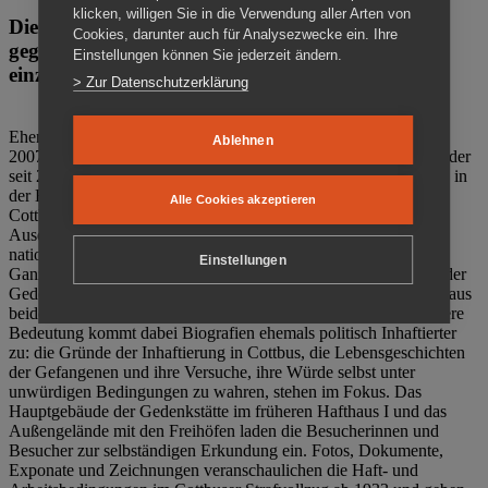
klicken, willigen Sie in die Verwendung aller Arten von
Die Gedenkstätte Zuchthaus Cottbus ist ein Ort
Cookies, darunter auch für Analysezwecke ein. Ihre
gegen das Vergessen. Anschaulich, nah und
Einstellungen können Sie jederzeit ändern.
einzigartig.
> Zur Datenschutzerklärung
Ehemalige politische Häftlinge der DDR gründeten im Oktober
Ablehnen
2007 den Verein Menschenrechtszentrum Cottbus e. V. (MRZ), der
seit 2011 Eigentümer des ehemaligen Gefängnisses (1860-2002) in
der Bautzener Straße und Träger der Gedenkstätte Zuchthaus
Alle Cookies akzeptieren
Cottbus ist. Im Zentrum der Arbeit der Gedenkstätte steht die
Auseinandersetzung mit politischem Unrecht während der
nationalsozialistischen Terrorherrschaft und der SED-Diktatur.
Einstellungen
Ganzjährig zeigen mehrere Dauer- und Sonderausstellungen in der
Gedenkstätte Zuchthaus Cottbus Beispiele politischen Unrechts aus
beiden deutschen Diktaturen des 20. Jahrhunderts. Eine besondere
Bedeutung kommt dabei Biografien ehemals politisch Inhaftierter
zu: die Gründe der Inhaftierung in Cottbus, die Lebensgeschichten
der Gefangenen und ihre Versuche, ihre Würde selbst unter
unwürdigen Bedingungen zu wahren, stehen im Fokus. Das
Hauptgebäude der Gedenkstätte im früheren Hafthaus I und das
Außengelände mit den Freihöfen laden die Besucherinnen und
Besucher zur selbständigen Erkundung ein. Fotos, Dokumente,
Exponate und Zeichnungen veranschaulichen die Haft- und