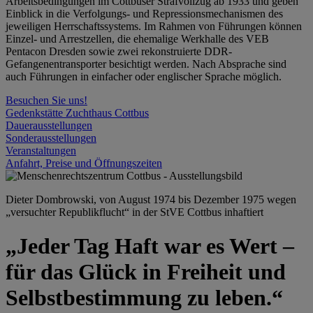
Arbeitsbedingungen im Cottbuser Strafvollzug ab 1933 und geben
Einblick in die Verfolgungs- und Repressionsmechanismen des
jeweiligen Herrschaftssystems. Im Rahmen von Führungen können
Einzel- und Arrestzellen, die ehemalige Werkhalle des VEB
Pentacon Dresden sowie zwei rekonstruierte DDR-
Gefangenentransporter besichtigt werden. Nach Absprache sind
auch Führungen in einfacher oder englischer Sprache möglich.
Besuchen Sie uns!
Gedenkstätte Zuchthaus Cottbus
Dauerausstellungen
Sonderausstellungen
Veranstaltungen
Anfahrt, Preise und Öffnungszeiten
Dieter Dombrowski, von August 1974 bis Dezember 1975 wegen
„versuchter Republikflucht“ in der StVE Cottbus inhaftiert
„Jeder Tag Haft war es Wert –
für das Glück in Freiheit und
Selbstbestimmung zu leben.“