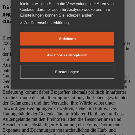
klicken, willigen Sie in die Verwendung aller Arten von
Die Gedenkstätte Zuchthaus Cottbus ist ein Ort
Cookies, darunter auch für Analysezwecke ein. Ihre
gegen das Vergessen. Anschaulich, nah und
Einstellungen können Sie jederzeit ändern.
einzigartig.
> Zur Datenschutzerklärung
Ehemalige politische Häftlinge der DDR gründeten im Oktober
Ablehnen
2007 den Verein Menschenrechtszentrum Cottbus e. V. (MRZ), der
seit 2011 Eigentümer des ehemaligen Gefängnisses (1860-2002) in
der Bautzener Straße und Träger der Gedenkstätte Zuchthaus
Alle Cookies akzeptieren
Cottbus ist. Im Zentrum der Arbeit der Gedenkstätte steht die
Auseinandersetzung mit politischem Unrecht während der
nationalsozialistischen Terrorherrschaft und der SED-Diktatur.
Einstellungen
Ganzjährig zeigen mehrere Dauer- und Sonderausstellungen in der
Gedenkstätte Zuchthaus Cottbus Beispiele politischen Unrechts aus
beiden deutschen Diktaturen des 20. Jahrhunderts. Eine besondere
Bedeutung kommt dabei Biografien ehemals politisch Inhaftierter
zu: die Gründe der Inhaftierung in Cottbus, die Lebensgeschichten
der Gefangenen und ihre Versuche, ihre Würde selbst unter
unwürdigen Bedingungen zu wahren, stehen im Fokus. Das
Hauptgebäude der Gedenkstätte im früheren Hafthaus I und das
Außengelände mit den Freihöfen laden die Besucherinnen und
Besucher zur selbständigen Erkundung ein. Fotos, Dokumente,
Exponate und Zeichnungen veranschaulichen die Haft- und