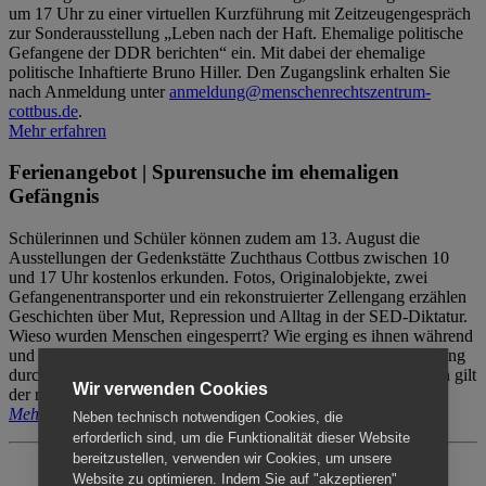
um 17 Uhr zu einer virtuellen Kurzführung mit Zeitzeugengespräch
zur Sonderausstellung „Leben nach der Haft. Ehemalige politische
Gefangene der DDR berichten“ ein. Mit dabei der ehemalige
politische Inhaftierte Bruno Hiller. Den Zugangslink erhalten Sie
nach Anmeldung unter
anmeldung@menschenrechtszentrum-
cottbus.de
.
Mehr erfahren
Ferienangebot | Spurensuche im ehemaligen
Gefängnis
Schülerinnen und Schüler können zudem am 13. August die
Ausstellungen der Gedenkstätte Zuchthaus Cottbus zwischen 10
und 17 Uhr kostenlos erkunden. Fotos, Originalobjekte, zwei
Gefangenentransporter und ein rekonstruierter Zellengang erzählen
Geschichten über Mut, Repression und Alltag in der SED-Diktatur.
Wieso wurden Menschen eingesperrt? Wie erging es ihnen während
und nach der Haft? Der Besuch erfolgt individuell ohne Betreuung
durch das Menschenrechtszentrum Cottbus. Für Begleitpersonen gilt
Wir verwenden Cookies
der reguläre Eintritt (8€ / ermäßigt 5€).
Mehr erfahren
Neben technisch notwendigen Cookies, die
erforderlich sind, um die Funktionalität dieser Website
bereitzustellen, verwenden wir Cookies, um unsere
Website zu optimieren. Indem Sie auf "akzeptieren"