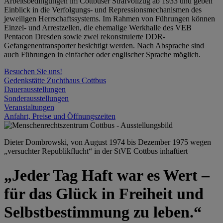
Arbeitsbedingungen im Cottbuser Strafvollzug ab 1933 und geben
Einblick in die Verfolgungs- und Repressionsmechanismen des
jeweiligen Herrschaftssystems. Im Rahmen von Führungen können
Einzel- und Arrestzellen, die ehemalige Werkhalle des VEB
Pentacon Dresden sowie zwei rekonstruierte DDR-
Gefangenentransporter besichtigt werden. Nach Absprache sind
auch Führungen in einfacher oder englischer Sprache möglich.
Besuchen Sie uns!
Gedenkstätte Zuchthaus Cottbus
Dauerausstellungen
Sonderausstellungen
Veranstaltungen
Anfahrt, Preise und Öffnungszeiten
Dieter Dombrowski, von August 1974 bis Dezember 1975 wegen
„versuchter Republikflucht“ in der StVE Cottbus inhaftiert
„Jeder Tag Haft war es Wert –
für das Glück in Freiheit und
Selbstbestimmung zu leben.“