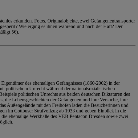
enlos erkunden. Fotos, Originalobjekte, zwei Gefangenentransporter
ngesperrt? Wie erging es ihnen während und nach der Haft? Der
äßigt 5€).
 Eigentümer des ehemaligen Gefängnisses (1860-2002) in der
it politischem Unrecht während der nationalsozialistischen
eispiele politischen Unrechts aus beiden deutschen Diktaturen des
us, die Lebensgeschichten der Gefangenen und ihre Versuche, ihre
das Außengelände mit den Freihöfen laden die Besucherinnen und
en im Cottbuser Strafvollzug ab 1933 und geben Einblick in die
, die ehemalige Werkhalle des VEB Pentacon Dresden sowie zwei
öglich.