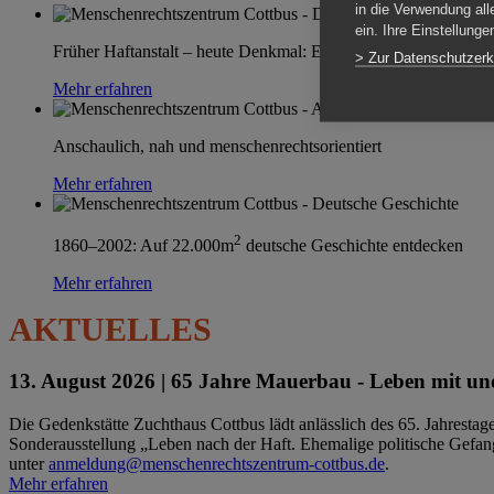
in die Verwendung all
ein. Ihre Einstellung
Früher Haftanstalt – heute Denkmal: Einen Ort im Wandel erle
> Zur Datenschutzerk
Mehr erfahren
Anschaulich, nah und menschenrechtsorientiert
Mehr erfahren
2
1860–2002: Auf 22.000m
deutsche Geschichte entdecken
Mehr erfahren
AKTUELLES
13. August 2026 |
65 Jahre Mauerbau - Leben mit und
Die Gedenkstätte Zuchthaus Cottbus lädt anlässlich des 65. Jahrest
Sonderausstellung „Leben nach der Haft. Ehemalige politische Gefang
unter
anmeldung@menschenrechtszentrum-cottbus.de
.
Mehr erfahren