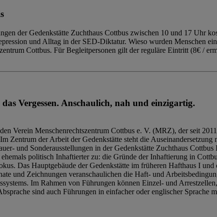
s
ngen der Gedenkstätte Zuchthaus Cottbus zwischen 10 und 17 Uhr kost
Repression und Alltag in der SED-Diktatur. Wieso wurden Menschen ei
trum Cottbus. Für Begleitpersonen gilt der reguläre Eintritt (8€ / erm
 das Vergessen. Anschaulich, nah und einzigartig.
den Verein Menschenrechtszentrum Cottbus e. V. (MRZ), der seit 2011
Im Zentrum der Arbeit der Gedenkstätte steht die Auseinandersetzung m
uer- und Sonderausstellungen in der Gedenkstätte Zuchthaus Cottbus B
hemals politisch Inhaftierter zu: die Gründe der Inhaftierung in Cottb
kus. Das Hauptgebäude der Gedenkstätte im früheren Hafthaus I und 
ate und Zeichnungen veranschaulichen die Haft- und Arbeitsbedingung
tssystems. Im Rahmen von Führungen können Einzel- und Arrestzellen
bsprache sind auch Führungen in einfacher oder englischer Sprache m