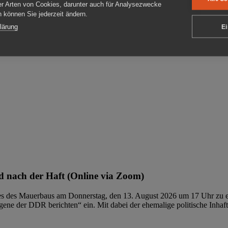
er Arten von Cookies, darunter auch für Analysezwecke
en können Sie jederzeit ändern.
ben
lärung
Ei
 nach der Haft (Online via Zoom)
ages des Mauerbaus am Donnerstag, den 13. August 2026 um 17 Uhr zu e
ene der DDR berichten“ ein. Mit dabei der ehemalige politische Inhaf