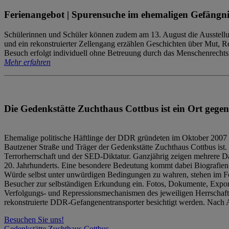
Ferienangebot | Spurensuche im ehemaligen Gefängni
Schülerinnen und Schüler können zudem am 13. August die Ausstellu
und ein rekonstruierter Zellengang erzählen Geschichten über Mut, 
Besuch erfolgt individuell ohne Betreuung durch das Menschenrechtszen
Mehr erfahren
Die Gedenkstätte Zuchthaus Cottbus ist ein Ort gegen
Ehemalige politische Häftlinge der DDR gründeten im Oktober 2007 
Bautzener Straße und Träger der Gedenkstätte Zuchthaus Cottbus ist. 
Terrorherrschaft und der SED-Diktatur. Ganzjährig zeigen mehrere Da
20. Jahrhunderts. Eine besondere Bedeutung kommt dabei Biografien e
Würde selbst unter unwürdigen Bedingungen zu wahren, stehen im Fo
Besucher zur selbständigen Erkundung ein. Fotos, Dokumente, Expon
Verfolgungs- und Repressionsmechanismen des jeweiligen Herrschaf
rekonstruierte DDR-Gefangenentransporter besichtigt werden. Nach A
Besuchen Sie uns!
Gedenkstätte Zuchthaus Cottbus