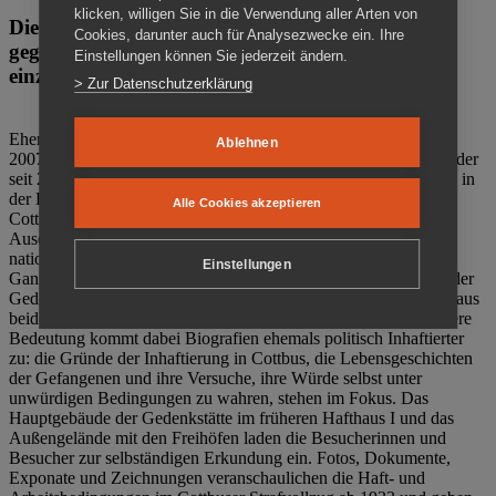
klicken, willigen Sie in die Verwendung aller Arten von
Die Gedenkstätte Zuchthaus Cottbus ist ein Ort
Cookies, darunter auch für Analysezwecke ein. Ihre
gegen das Vergessen. Anschaulich, nah und
Einstellungen können Sie jederzeit ändern.
einzigartig.
> Zur Datenschutzerklärung
Ehemalige politische Häftlinge der DDR gründeten im Oktober
Ablehnen
2007 den Verein Menschenrechtszentrum Cottbus e. V. (MRZ), der
seit 2011 Eigentümer des ehemaligen Gefängnisses (1860-2002) in
der Bautzener Straße und Träger der Gedenkstätte Zuchthaus
Alle Cookies akzeptieren
Cottbus ist. Im Zentrum der Arbeit der Gedenkstätte steht die
Auseinandersetzung mit politischem Unrecht während der
nationalsozialistischen Terrorherrschaft und der SED-Diktatur.
Einstellungen
Ganzjährig zeigen mehrere Dauer- und Sonderausstellungen in der
Gedenkstätte Zuchthaus Cottbus Beispiele politischen Unrechts aus
beiden deutschen Diktaturen des 20. Jahrhunderts. Eine besondere
Bedeutung kommt dabei Biografien ehemals politisch Inhaftierter
zu: die Gründe der Inhaftierung in Cottbus, die Lebensgeschichten
der Gefangenen und ihre Versuche, ihre Würde selbst unter
unwürdigen Bedingungen zu wahren, stehen im Fokus. Das
Hauptgebäude der Gedenkstätte im früheren Hafthaus I und das
Außengelände mit den Freihöfen laden die Besucherinnen und
Besucher zur selbständigen Erkundung ein. Fotos, Dokumente,
Exponate und Zeichnungen veranschaulichen die Haft- und