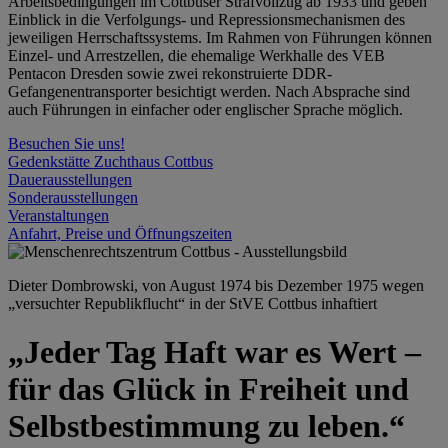
Arbeitsbedingungen im Cottbuser Strafvollzug ab 1933 und geben
Einblick in die Verfolgungs- und Repressionsmechanismen des
jeweiligen Herrschaftssystems. Im Rahmen von Führungen können
Einzel- und Arrestzellen, die ehemalige Werkhalle des VEB
Pentacon Dresden sowie zwei rekonstruierte DDR-
Gefangenentransporter besichtigt werden. Nach Absprache sind
auch Führungen in einfacher oder englischer Sprache möglich.
Besuchen Sie uns!
Gedenkstätte Zuchthaus Cottbus
Dauerausstellungen
Sonderausstellungen
Veranstaltungen
Anfahrt, Preise und Öffnungszeiten
Dieter Dombrowski, von August 1974 bis Dezember 1975 wegen
„versuchter Republikflucht“ in der StVE Cottbus inhaftiert
„Jeder Tag Haft war es Wert –
für das Glück in Freiheit und
Selbstbestimmung zu leben.“