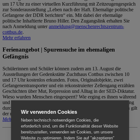
um 17 Uhr zu einer virtuellen Kurzführung mit Zeitzeugengespräch
zur Sonderausstellung „Leben nach der Haft. Ehemalige politische
Gefangene der DDR berichten“ ein. Mit dabei der ehemalige
politische Inhaftierte Bruno Hiller. Den Zugangslink erhalten Sie
nach Anmeldung unter
anmeldung@menschenrechtszentrum-
cottbus.de
.
Mehr erfahren
Ferienangebot | Spurensuche im ehemaligen
Gefängnis
Schülerinnen und Schüler können zudem am 13. August die
Ausstellungen der Gedenkstätte Zuchthaus Cottbus zwischen 10
und 17 Uhr kostenlos erkunden. Fotos, Originalobjekte, zwei
Gefangenentransporter und ein rekonstruierter Zellengang erzählen
Geschichten über Mut, Repression und Alltag in der SED-Diktatur.
Wieso wurden Menschen eingesperrt? Wie erging es ihnen während
und nach der Haft? Der Besuch erfolgt individuell ohne Betreuung
durch das Menschenrechtszentrum Cottbus. Für Begleitpersonen gilt
Wir verwenden Cookies
der reguläre Eintritt (8€ / ermäßigt 5€).
Mehr erfahren
Neben technisch notwendigen Cookies, die
erforderlich sind, um die Funktionalität dieser Website
bereitzustellen, verwenden wir Cookies, um unsere
Website zu optimieren. Indem Sie auf "akzeptieren"