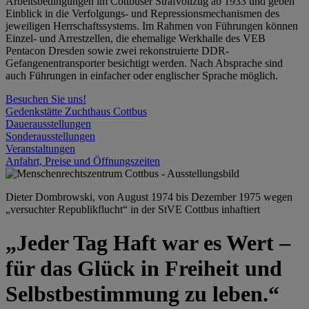
Arbeitsbedingungen im Cottbuser Strafvollzug ab 1933 und geben
Einblick in die Verfolgungs- und Repressionsmechanismen des
jeweiligen Herrschaftssystems. Im Rahmen von Führungen können
Einzel- und Arrestzellen, die ehemalige Werkhalle des VEB
Pentacon Dresden sowie zwei rekonstruierte DDR-
Gefangenentransporter besichtigt werden. Nach Absprache sind
auch Führungen in einfacher oder englischer Sprache möglich.
Besuchen Sie uns!
Gedenkstätte Zuchthaus Cottbus
Dauerausstellungen
Sonderausstellungen
Veranstaltungen
Anfahrt, Preise und Öffnungszeiten
Dieter Dombrowski, von August 1974 bis Dezember 1975 wegen
„versuchter Republikflucht“ in der StVE Cottbus inhaftiert
„Jeder Tag Haft war es Wert –
für das Glück in Freiheit und
Selbstbestimmung zu leben.“