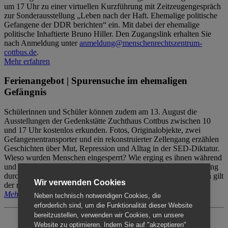
um 17 Uhr zu einer virtuellen Kurzführung mit Zeitzeugengespräch
zur Sonderausstellung „Leben nach der Haft. Ehemalige politische
Gefangene der DDR berichten“ ein. Mit dabei der ehemalige
politische Inhaftierte Bruno Hiller. Den Zugangslink erhalten Sie
nach Anmeldung unter
anmeldung@menschenrechtszentrum-
cottbus.de
.
Mehr erfahren
Ferienangebot | Spurensuche im ehemaligen
Gefängnis
Schülerinnen und Schüler können zudem am 13. August die
Ausstellungen der Gedenkstätte Zuchthaus Cottbus zwischen 10
und 17 Uhr kostenlos erkunden. Fotos, Originalobjekte, zwei
Gefangenentransporter und ein rekonstruierter Zellengang erzählen
Geschichten über Mut, Repression und Alltag in der SED-Diktatur.
Wieso wurden Menschen eingesperrt? Wie erging es ihnen während
und nach der Haft? Der Besuch erfolgt individuell ohne Betreuung
durch das Menschenrechtszentrum Cottbus. Für Begleitpersonen gilt
Wir verwenden Cookies
der reguläre Eintritt (8€ / ermäßigt 5€).
Mehr erfahren
Neben technisch notwendigen Cookies, die
erforderlich sind, um die Funktionalität dieser Website
bereitzustellen, verwenden wir Cookies, um unsere
Website zu optimieren. Indem Sie auf "akzeptieren"