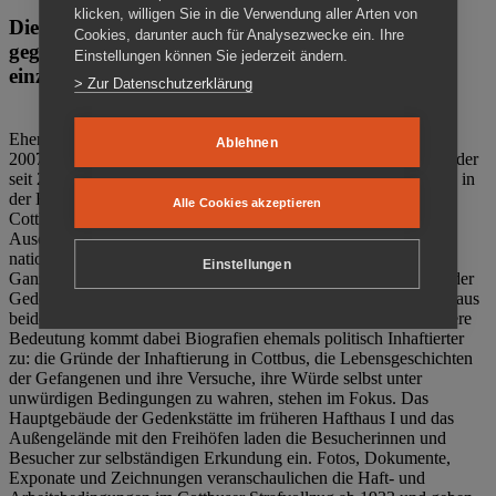
klicken, willigen Sie in die Verwendung aller Arten von
Die Gedenkstätte Zuchthaus Cottbus ist ein Ort
Cookies, darunter auch für Analysezwecke ein. Ihre
gegen das Vergessen. Anschaulich, nah und
Einstellungen können Sie jederzeit ändern.
einzigartig.
> Zur Datenschutzerklärung
Ehemalige politische Häftlinge der DDR gründeten im Oktober
Ablehnen
2007 den Verein Menschenrechtszentrum Cottbus e. V. (MRZ), der
seit 2011 Eigentümer des ehemaligen Gefängnisses (1860-2002) in
der Bautzener Straße und Träger der Gedenkstätte Zuchthaus
Alle Cookies akzeptieren
Cottbus ist. Im Zentrum der Arbeit der Gedenkstätte steht die
Auseinandersetzung mit politischem Unrecht während der
nationalsozialistischen Terrorherrschaft und der SED-Diktatur.
Einstellungen
Ganzjährig zeigen mehrere Dauer- und Sonderausstellungen in der
Gedenkstätte Zuchthaus Cottbus Beispiele politischen Unrechts aus
beiden deutschen Diktaturen des 20. Jahrhunderts. Eine besondere
Bedeutung kommt dabei Biografien ehemals politisch Inhaftierter
zu: die Gründe der Inhaftierung in Cottbus, die Lebensgeschichten
der Gefangenen und ihre Versuche, ihre Würde selbst unter
unwürdigen Bedingungen zu wahren, stehen im Fokus. Das
Hauptgebäude der Gedenkstätte im früheren Hafthaus I und das
Außengelände mit den Freihöfen laden die Besucherinnen und
Besucher zur selbständigen Erkundung ein. Fotos, Dokumente,
Exponate und Zeichnungen veranschaulichen die Haft- und