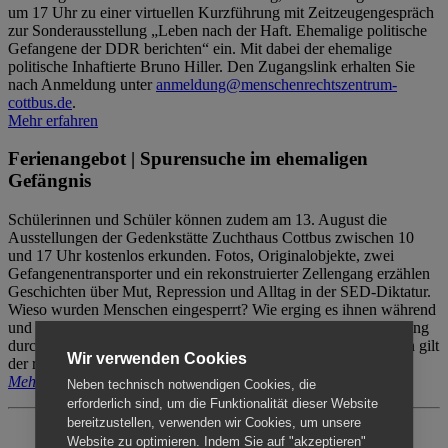
um 17 Uhr zu einer virtuellen Kurzführung mit Zeitzeugengespräch
zur Sonderausstellung „Leben nach der Haft. Ehemalige politische
Gefangene der DDR berichten“ ein. Mit dabei der ehemalige
politische Inhaftierte Bruno Hiller. Den Zugangslink erhalten Sie
nach Anmeldung unter
anmeldung@menschenrechtszentrum-
cottbus.de
.
Mehr erfahren
Ferienangebot | Spurensuche im ehemaligen
Gefängnis
Schülerinnen und Schüler können zudem am 13. August die
Ausstellungen der Gedenkstätte Zuchthaus Cottbus zwischen 10
und 17 Uhr kostenlos erkunden. Fotos, Originalobjekte, zwei
Gefangenentransporter und ein rekonstruierter Zellengang erzählen
Geschichten über Mut, Repression und Alltag in der SED-Diktatur.
Wieso wurden Menschen eingesperrt? Wie erging es ihnen während
und nach der Haft? Der Besuch erfolgt individuell ohne Betreuung
durch das Menschenrechtszentrum Cottbus. Für Begleitpersonen gilt
Wir verwenden Cookies
der reguläre Eintritt (8€ / ermäßigt 5€).
Mehr erfahren
Neben technisch notwendigen Cookies, die
erforderlich sind, um die Funktionalität dieser Website
bereitzustellen, verwenden wir Cookies, um unsere
Website zu optimieren. Indem Sie auf "akzeptieren"