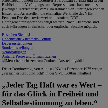
Arbeitsbedingungen im Cottbuser Strafvollzug ab 1933 und geben
Einblick in die Verfolgungs- und Repressionsmechanismen des
jeweiligen Herrschaftssystems. Im Rahmen von Führungen können
Einzel- und Arrestzellen, die ehemalige Werkhalle des VEB
Pentacon Dresden sowie zwei rekonstruierte DDR-
Gefangenentransporter besichtigt werden. Nach Absprache sind
auch Führungen in einfacher oder englischer Sprache möglich.
Besuchen Sie uns!
Gedenkstätte Zuchthaus Cottbus
Dauerausstellungen
Sonderausstellungen
Veranstaltungen
Anfahrt, Preise und Öffnungszeiten
Dieter Dombrowski, von August 1974 bis Dezember 1975 wegen
„versuchter Republikflucht“ in der StVE Cottbus inhaftiert
„Jeder Tag Haft war es Wert –
für das Glück in Freiheit und
Selbstbestimmung zu leben.“