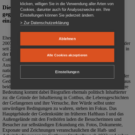
klicken, willigen Sie in die Verwendung aller Arten von
Die Gedenkstätte Zuchthaus Cottbus ist ein Ort
Cookies, darunter auch für Analysezwecke ein. Ihre
gegen das Vergessen. Anschaulich, nah und
Einstellungen können Sie jederzeit ändern.
einzigartig.
> Zur Datenschutzerklärung
Ehemalige politische Häftlinge der DDR gründeten im Oktober
Ablehnen
2007 den Verein Menschenrechtszentrum Cottbus e. V. (MRZ), der
seit 2011 Eigentümer des ehemaligen Gefängnisses (1860-2002) in
der Bautzener Straße und Träger der Gedenkstätte Zuchthaus
Alle Cookies akzeptieren
Cottbus ist. Im Zentrum der Arbeit der Gedenkstätte steht die
Auseinandersetzung mit politischem Unrecht während der
nationalsozialistischen Terrorherrschaft und der SED-Diktatur.
Einstellungen
Ganzjährig zeigen mehrere Dauer- und Sonderausstellungen in der
Gedenkstätte Zuchthaus Cottbus Beispiele politischen Unrechts aus
beiden deutschen Diktaturen des 20. Jahrhunderts. Eine besondere
Bedeutung kommt dabei Biografien ehemals politisch Inhaftierter
zu: die Gründe der Inhaftierung in Cottbus, die Lebensgeschichten
der Gefangenen und ihre Versuche, ihre Würde selbst unter
unwürdigen Bedingungen zu wahren, stehen im Fokus. Das
Hauptgebäude der Gedenkstätte im früheren Hafthaus I und das
Außengelände mit den Freihöfen laden die Besucherinnen und
Besucher zur selbständigen Erkundung ein. Fotos, Dokumente,
Exponate und Zeichnungen veranschaulichen die Haft- und