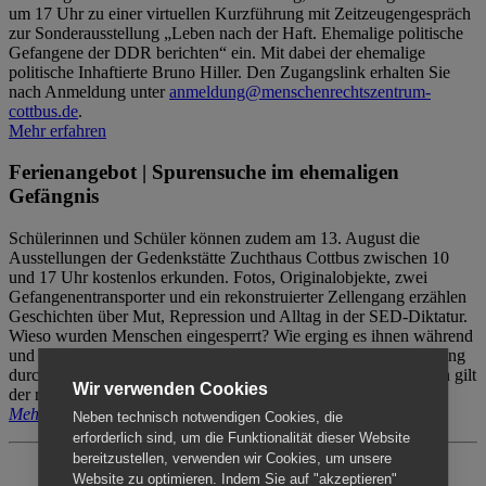
um 17 Uhr zu einer virtuellen Kurzführung mit Zeitzeugengespräch
zur Sonderausstellung „Leben nach der Haft. Ehemalige politische
Gefangene der DDR berichten“ ein. Mit dabei der ehemalige
politische Inhaftierte Bruno Hiller. Den Zugangslink erhalten Sie
nach Anmeldung unter
anmeldung@menschenrechtszentrum-
cottbus.de
.
Mehr erfahren
Ferienangebot | Spurensuche im ehemaligen
Gefängnis
Schülerinnen und Schüler können zudem am 13. August die
Ausstellungen der Gedenkstätte Zuchthaus Cottbus zwischen 10
und 17 Uhr kostenlos erkunden. Fotos, Originalobjekte, zwei
Gefangenentransporter und ein rekonstruierter Zellengang erzählen
Geschichten über Mut, Repression und Alltag in der SED-Diktatur.
Wieso wurden Menschen eingesperrt? Wie erging es ihnen während
und nach der Haft? Der Besuch erfolgt individuell ohne Betreuung
durch das Menschenrechtszentrum Cottbus. Für Begleitpersonen gilt
Wir verwenden Cookies
der reguläre Eintritt (8€ / ermäßigt 5€).
Mehr erfahren
Neben technisch notwendigen Cookies, die
erforderlich sind, um die Funktionalität dieser Website
bereitzustellen, verwenden wir Cookies, um unsere
Website zu optimieren. Indem Sie auf "akzeptieren"