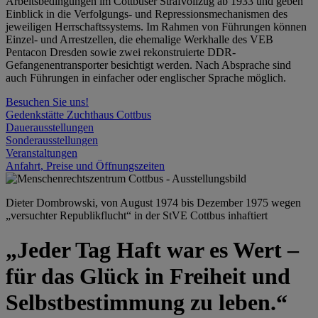
Arbeitsbedingungen im Cottbuser Strafvollzug ab 1933 und geben
Einblick in die Verfolgungs- und Repressionsmechanismen des
jeweiligen Herrschaftssystems. Im Rahmen von Führungen können
Einzel- und Arrestzellen, die ehemalige Werkhalle des VEB
Pentacon Dresden sowie zwei rekonstruierte DDR-
Gefangenentransporter besichtigt werden. Nach Absprache sind
auch Führungen in einfacher oder englischer Sprache möglich.
Besuchen Sie uns!
Gedenkstätte Zuchthaus Cottbus
Dauerausstellungen
Sonderausstellungen
Veranstaltungen
Anfahrt, Preise und Öffnungszeiten
Dieter Dombrowski, von August 1974 bis Dezember 1975 wegen
„versuchter Republikflucht“ in der StVE Cottbus inhaftiert
„Jeder Tag Haft war es Wert –
für das Glück in Freiheit und
Selbstbestimmung zu leben.“