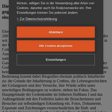
klicken, willigen Sie in die Verwendung aller Arten von
Die Gedenkstätte Zuchthaus Cottbus ist ein Ort
Cookies, darunter auch für Analysezwecke ein. Ihre
gegen das Vergessen. Anschaulich, nah und
Einstellungen können Sie jederzeit ändern.
einzigartig.
> Zur Datenschutzerklärung
Ehemalige politische Häftlinge der DDR gründeten im Oktober
Ablehnen
2007 den Verein Menschenrechtszentrum Cottbus e. V. (MRZ), der
seit 2011 Eigentümer des ehemaligen Gefängnisses (1860-2002) in
der Bautzener Straße und Träger der Gedenkstätte Zuchthaus
Alle Cookies akzeptieren
Cottbus ist. Im Zentrum der Arbeit der Gedenkstätte steht die
Auseinandersetzung mit politischem Unrecht während der
nationalsozialistischen Terrorherrschaft und der SED-Diktatur.
Einstellungen
Ganzjährig zeigen mehrere Dauer- und Sonderausstellungen in der
Gedenkstätte Zuchthaus Cottbus Beispiele politischen Unrechts aus
beiden deutschen Diktaturen des 20. Jahrhunderts. Eine besondere
Bedeutung kommt dabei Biografien ehemals politisch Inhaftierter
zu: die Gründe der Inhaftierung in Cottbus, die Lebensgeschichten
der Gefangenen und ihre Versuche, ihre Würde selbst unter
unwürdigen Bedingungen zu wahren, stehen im Fokus. Das
Hauptgebäude der Gedenkstätte im früheren Hafthaus I und das
Außengelände mit den Freihöfen laden die Besucherinnen und
Besucher zur selbständigen Erkundung ein. Fotos, Dokumente,
Exponate und Zeichnungen veranschaulichen die Haft- und