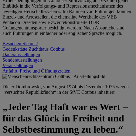
Arbeitsbedingungen im Cottbuser Strafvollzug ab 1933 und geben
Einblick in die Verfolgungs- und Repressionsmechanismen des
jeweiligen Herrschaftssystems. Im Rahmen von Führungen können
Einzel- und Arrestzellen, die ehemalige Werkhalle des VEB
Pentacon Dresden sowie zwei rekonstruierte DDR-
Gefangenentransporter besichtigt werden. Nach Absprache sind
auch Führungen in einfacher oder englischer Sprache möglich.
Besuchen Sie uns!
Gedenkstätte Zuchthaus Cottbus
Dauerausstellungen
Sonderausstellungen
Veranstaltungen
Anfahrt, Preise und Öffnungszeiten
Dieter Dombrowski, von August 1974 bis Dezember 1975 wegen
„versuchter Republikflucht“ in der StVE Cottbus inhaftiert
„Jeder Tag Haft war es Wert –
für das Glück in Freiheit und
Selbstbestimmung zu leben.“