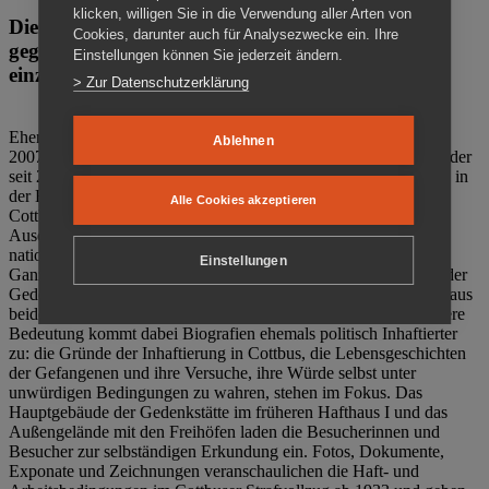
klicken, willigen Sie in die Verwendung aller Arten von
Die Gedenkstätte Zuchthaus Cottbus ist ein Ort
Cookies, darunter auch für Analysezwecke ein. Ihre
gegen das Vergessen. Anschaulich, nah und
Einstellungen können Sie jederzeit ändern.
einzigartig.
> Zur Datenschutzerklärung
Ehemalige politische Häftlinge der DDR gründeten im Oktober
Ablehnen
2007 den Verein Menschenrechtszentrum Cottbus e. V. (MRZ), der
seit 2011 Eigentümer des ehemaligen Gefängnisses (1860-2002) in
der Bautzener Straße und Träger der Gedenkstätte Zuchthaus
Alle Cookies akzeptieren
Cottbus ist. Im Zentrum der Arbeit der Gedenkstätte steht die
Auseinandersetzung mit politischem Unrecht während der
nationalsozialistischen Terrorherrschaft und der SED-Diktatur.
Einstellungen
Ganzjährig zeigen mehrere Dauer- und Sonderausstellungen in der
Gedenkstätte Zuchthaus Cottbus Beispiele politischen Unrechts aus
beiden deutschen Diktaturen des 20. Jahrhunderts. Eine besondere
Bedeutung kommt dabei Biografien ehemals politisch Inhaftierter
zu: die Gründe der Inhaftierung in Cottbus, die Lebensgeschichten
der Gefangenen und ihre Versuche, ihre Würde selbst unter
unwürdigen Bedingungen zu wahren, stehen im Fokus. Das
Hauptgebäude der Gedenkstätte im früheren Hafthaus I und das
Außengelände mit den Freihöfen laden die Besucherinnen und
Besucher zur selbständigen Erkundung ein. Fotos, Dokumente,
Exponate und Zeichnungen veranschaulichen die Haft- und