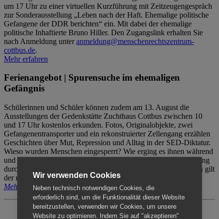
um 17 Uhr zu einer virtuellen Kurzführung mit Zeitzeugengespräch
zur Sonderausstellung „Leben nach der Haft. Ehemalige politische
Gefangene der DDR berichten“ ein. Mit dabei der ehemalige
politische Inhaftierte Bruno Hiller. Den Zugangslink erhalten Sie
nach Anmeldung unter
anmeldung@menschenrechtszentrum-
cottbus.de
.
Mehr erfahren
Ferienangebot | Spurensuche im ehemaligen
Gefängnis
Schülerinnen und Schüler können zudem am 13. August die
Ausstellungen der Gedenkstätte Zuchthaus Cottbus zwischen 10
und 17 Uhr kostenlos erkunden. Fotos, Originalobjekte, zwei
Gefangenentransporter und ein rekonstruierter Zellengang erzählen
Geschichten über Mut, Repression und Alltag in der SED-Diktatur.
Wieso wurden Menschen eingesperrt? Wie erging es ihnen während
und nach der Haft? Der Besuch erfolgt individuell ohne Betreuung
durch das Menschenrechtszentrum Cottbus. Für Begleitpersonen gilt
Wir verwenden Cookies
der reguläre Eintritt (8€ / ermäßigt 5€).
Mehr erfahren
Neben technisch notwendigen Cookies, die
erforderlich sind, um die Funktionalität dieser Website
bereitzustellen, verwenden wir Cookies, um unsere
Website zu optimieren. Indem Sie auf "akzeptieren"