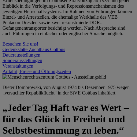
Arbeitsbedingungen im Cottbuser Strafvollzug ab 1933 und geben
Einblick in die Verfolgungs- und Repressionsmechanismen des
jeweiligen Herrschaftssystems. Im Rahmen von Führungen können
Einzel- und Arrestzellen, die ehemalige Werkhalle des VEB
Pentacon Dresden sowie zwei rekonstruierte DDR-
Gefangenentransporter besichtigt werden. Nach Absprache sind
auch Führungen in einfacher oder englischer Sprache möglich.
Besuchen Sie uns!
Gedenkstätte Zuchthaus Cottbus
Dauerausstellungen
Sonderausstellungen
Veranstaltungen
Anfahrt, Preise und Öffnungszeiten
Dieter Dombrowski, von August 1974 bis Dezember 1975 wegen
„versuchter Republikflucht“ in der StVE Cottbus inhaftiert
„Jeder Tag Haft war es Wert –
für das Glück in Freiheit und
Selbstbestimmung zu leben.“