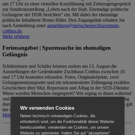
um 17 Uhr zu einer virtuellen Kurzführung mit Zeitzeugengespräch
zur Sonderausstellung „Leben nach der Haft. Ehemalige politische
Gefangene der DDR berichten“ ein. Mit dabei der ehemalige
politische Inhaftierte Bruno Hiller. Den Zugangslink erhalten Sie
nach Anmeldung unter
anmeldung@menschenrechtszentrum-
cottbus.de
.
Mehr erfahren
Ferienangebot | Spurensuche im ehemaligen
Gefängnis
Schülerinnen und Schüler können zudem am 13. August die
Ausstellungen der Gedenkstätte Zuchthaus Cottbus zwischen 10
und 17 Uhr kostenlos erkunden. Fotos, Originalobjekte, zwei
Gefangenentransporter und ein rekonstruierter Zellengang erzählen
Geschichten über Mut, Repression und Alltag in der SED-Diktatur.
Wieso wurden Menschen eingesperrt? Wie erging es ihnen während
und nach der Haft? Der Besuch erfolgt individuell ohne Betreuung
durch das Menschenrechtszentrum Cottbus. Für Begleitpersonen gilt
Wir verwenden Cookies
der reguläre Eintritt (8€ / ermäßigt 5€).
Mehr erfahren
Neben technisch notwendigen Cookies, die
erforderlich sind, um die Funktionalität dieser Website
bereitzustellen, verwenden wir Cookies, um unsere
Website zu optimieren. Indem Sie auf "akzeptieren"