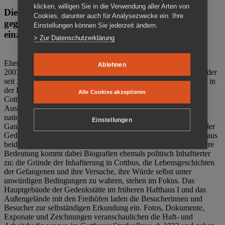
klicken, willigen Sie in die Verwendung aller Arten von
Die Gedenkstätte Zuchthaus Cottbus ist ein Ort
Cookies, darunter auch für Analysezwecke ein. Ihre
gegen das Vergessen. Anschaulich, nah und
Einstellungen können Sie jederzeit ändern.
einzigartig.
> Zur Datenschutzerklärung
Ehemalige politische Häftlinge der DDR gründeten im Oktober
Ablehnen
2007 den Verein Menschenrechtszentrum Cottbus e. V. (MRZ), der
seit 2011 Eigentümer des ehemaligen Gefängnisses (1860-2002) in
der Bautzener Straße und Träger der Gedenkstätte Zuchthaus
Alle Cookies akzeptieren
Cottbus ist. Im Zentrum der Arbeit der Gedenkstätte steht die
Auseinandersetzung mit politischem Unrecht während der
nationalsozialistischen Terrorherrschaft und der SED-Diktatur.
Einstellungen
Ganzjährig zeigen mehrere Dauer- und Sonderausstellungen in der
Gedenkstätte Zuchthaus Cottbus Beispiele politischen Unrechts aus
beiden deutschen Diktaturen des 20. Jahrhunderts. Eine besondere
Bedeutung kommt dabei Biografien ehemals politisch Inhaftierter
zu: die Gründe der Inhaftierung in Cottbus, die Lebensgeschichten
der Gefangenen und ihre Versuche, ihre Würde selbst unter
unwürdigen Bedingungen zu wahren, stehen im Fokus. Das
Hauptgebäude der Gedenkstätte im früheren Hafthaus I und das
Außengelände mit den Freihöfen laden die Besucherinnen und
Besucher zur selbständigen Erkundung ein. Fotos, Dokumente,
Exponate und Zeichnungen veranschaulichen die Haft- und