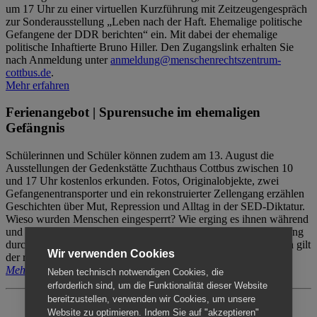
um 17 Uhr zu einer virtuellen Kurzführung mit Zeitzeugengespräch
zur Sonderausstellung „Leben nach der Haft. Ehemalige politische
Gefangene der DDR berichten“ ein. Mit dabei der ehemalige
politische Inhaftierte Bruno Hiller. Den Zugangslink erhalten Sie
nach Anmeldung unter
anmeldung@menschenrechtszentrum-
cottbus.de
.
Mehr erfahren
Ferienangebot | Spurensuche im ehemaligen
Gefängnis
Schülerinnen und Schüler können zudem am 13. August die
Ausstellungen der Gedenkstätte Zuchthaus Cottbus zwischen 10
und 17 Uhr kostenlos erkunden. Fotos, Originalobjekte, zwei
Gefangenentransporter und ein rekonstruierter Zellengang erzählen
Geschichten über Mut, Repression und Alltag in der SED-Diktatur.
Wieso wurden Menschen eingesperrt? Wie erging es ihnen während
und nach der Haft? Der Besuch erfolgt individuell ohne Betreuung
durch das Menschenrechtszentrum Cottbus. Für Begleitpersonen gilt
Wir verwenden Cookies
der reguläre Eintritt (8€ / ermäßigt 5€).
Mehr erfahren
Neben technisch notwendigen Cookies, die
erforderlich sind, um die Funktionalität dieser Website
bereitzustellen, verwenden wir Cookies, um unsere
Website zu optimieren. Indem Sie auf "akzeptieren"