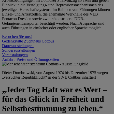
Arbeitsbedingungen im Cottbuser Strafvollzug ab 1933 und geben
Einblick in die Verfolgungs- und Repressionsmechanismen des
jeweiligen Herrschaftssystems. Im Rahmen von Führungen können
Einzel- und Arrestzellen, die ehemalige Werkhalle des VEB
Pentacon Dresden sowie zwei rekonstruierte DDR-
Gefangenentransporter besichtigt werden. Nach Absprache sind
auch Führungen in einfacher oder englischer Sprache möglich.
Besuchen Sie uns!
Gedenkstätte Zuchthaus Cottbus
Dauerausstellungen
Sonderausstellungen
Veranstaltungen
Anfahrt, Preise und Öffnungszeiten
Dieter Dombrowski, von August 1974 bis Dezember 1975 wegen
„versuchter Republikflucht“ in der StVE Cottbus inhaftiert
„Jeder Tag Haft war es Wert –
für das Glück in Freiheit und
Selbstbestimmung zu leben.“