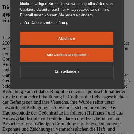
klicken, willigen Sie in die Verwendung aller Arten von
Die Gedenkstätte Zuchthaus Cottbus ist ein Ort
Cookies, darunter auch für Analysezwecke ein. Ihre
gegen das Vergessen. Anschaulich, nah und
Einstellungen können Sie jederzeit ändern.
einzigartig.
> Zur Datenschutzerklärung
Ehemalige politische Häftlinge der DDR gründeten im Oktober
Ablehnen
2007 den Verein Menschenrechtszentrum Cottbus e. V. (MRZ), der
seit 2011 Eigentümer des ehemaligen Gefängnisses (1860-2002) in
der Bautzener Straße und Träger der Gedenkstätte Zuchthaus
Alle Cookies akzeptieren
Cottbus ist. Im Zentrum der Arbeit der Gedenkstätte steht die
Auseinandersetzung mit politischem Unrecht während der
nationalsozialistischen Terrorherrschaft und der SED-Diktatur.
Einstellungen
Ganzjährig zeigen mehrere Dauer- und Sonderausstellungen in der
Gedenkstätte Zuchthaus Cottbus Beispiele politischen Unrechts aus
beiden deutschen Diktaturen des 20. Jahrhunderts. Eine besondere
Bedeutung kommt dabei Biografien ehemals politisch Inhaftierter
zu: die Gründe der Inhaftierung in Cottbus, die Lebensgeschichten
der Gefangenen und ihre Versuche, ihre Würde selbst unter
unwürdigen Bedingungen zu wahren, stehen im Fokus. Das
Hauptgebäude der Gedenkstätte im früheren Hafthaus I und das
Außengelände mit den Freihöfen laden die Besucherinnen und
Besucher zur selbständigen Erkundung ein. Fotos, Dokumente,
Exponate und Zeichnungen veranschaulichen die Haft- und