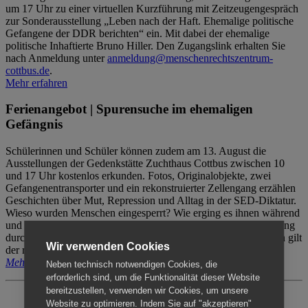
um 17 Uhr zu einer virtuellen Kurzführung mit Zeitzeugengespräch
zur Sonderausstellung „Leben nach der Haft. Ehemalige politische
Gefangene der DDR berichten“ ein. Mit dabei der ehemalige
politische Inhaftierte Bruno Hiller. Den Zugangslink erhalten Sie
nach Anmeldung unter
anmeldung@menschenrechtszentrum-
cottbus.de
.
Mehr erfahren
Ferienangebot | Spurensuche im ehemaligen
Gefängnis
Schülerinnen und Schüler können zudem am 13. August die
Ausstellungen der Gedenkstätte Zuchthaus Cottbus zwischen 10
und 17 Uhr kostenlos erkunden. Fotos, Originalobjekte, zwei
Gefangenentransporter und ein rekonstruierter Zellengang erzählen
Geschichten über Mut, Repression und Alltag in der SED-Diktatur.
Wieso wurden Menschen eingesperrt? Wie erging es ihnen während
und nach der Haft? Der Besuch erfolgt individuell ohne Betreuung
durch das Menschenrechtszentrum Cottbus. Für Begleitpersonen gilt
Wir verwenden Cookies
der reguläre Eintritt (8€ / ermäßigt 5€).
Mehr erfahren
Neben technisch notwendigen Cookies, die
erforderlich sind, um die Funktionalität dieser Website
bereitzustellen, verwenden wir Cookies, um unsere
Website zu optimieren. Indem Sie auf "akzeptieren"