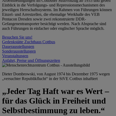
Arbeitsbedingungen im Cottbuser Strafvollzug ab 1933 und geben
Einblick in die Verfolgungs- und Repressionsmechanismen des
jeweiligen Herrschaftssystems. Im Rahmen von Führungen können
Einzel- und Arrestzellen, die ehemalige Werkhalle des VEB
Pentacon Dresden sowie zwei rekonstruierte DDR-
Gefangenentransporter besichtigt werden. Nach Absprache sind
auch Führungen in einfacher oder englischer Sprache möglich.
Besuchen Sie uns!
Gedenkstätte Zuchthaus Cottbus
Dauerausstellungen
Sonderausstellungen
Veranstaltungen
Anfahrt, Preise und Öffnungszeiten
Dieter Dombrowski, von August 1974 bis Dezember 1975 wegen
„versuchter Republikflucht“ in der StVE Cottbus inhaftiert
„Jeder Tag Haft war es Wert –
für das Glück in Freiheit und
Selbstbestimmung zu leben.“