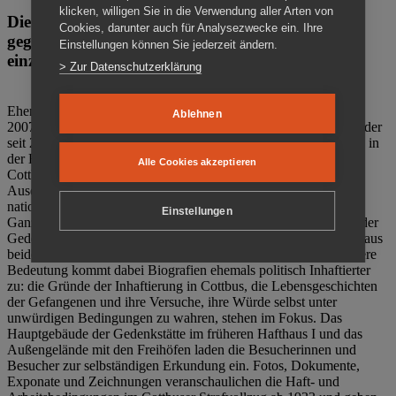
klicken, willigen Sie in die Verwendung aller Arten von
Die Gedenkstätte Zuchthaus Cottbus ist ein Ort
Cookies, darunter auch für Analysezwecke ein. Ihre
gegen das Vergessen. Anschaulich, nah und
Einstellungen können Sie jederzeit ändern.
einzigartig.
> Zur Datenschutzerklärung
Ehemalige politische Häftlinge der DDR gründeten im Oktober
Ablehnen
2007 den Verein Menschenrechtszentrum Cottbus e. V. (MRZ), der
seit 2011 Eigentümer des ehemaligen Gefängnisses (1860-2002) in
der Bautzener Straße und Träger der Gedenkstätte Zuchthaus
Alle Cookies akzeptieren
Cottbus ist. Im Zentrum der Arbeit der Gedenkstätte steht die
Auseinandersetzung mit politischem Unrecht während der
nationalsozialistischen Terrorherrschaft und der SED-Diktatur.
Einstellungen
Ganzjährig zeigen mehrere Dauer- und Sonderausstellungen in der
Gedenkstätte Zuchthaus Cottbus Beispiele politischen Unrechts aus
beiden deutschen Diktaturen des 20. Jahrhunderts. Eine besondere
Bedeutung kommt dabei Biografien ehemals politisch Inhaftierter
zu: die Gründe der Inhaftierung in Cottbus, die Lebensgeschichten
der Gefangenen und ihre Versuche, ihre Würde selbst unter
unwürdigen Bedingungen zu wahren, stehen im Fokus. Das
Hauptgebäude der Gedenkstätte im früheren Hafthaus I und das
Außengelände mit den Freihöfen laden die Besucherinnen und
Besucher zur selbständigen Erkundung ein. Fotos, Dokumente,
Exponate und Zeichnungen veranschaulichen die Haft- und