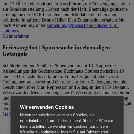
um 17 Uhr zu einer virtuellen Kurzführung mit Zeitzeugengespräch
zur Sonderausstellung „Leben nach der Haft. Ehemalige politische
Gefangene der DDR berichten“ ein. Mit dabei der ehemalige
politische Inhaftierte Bruno Hiller. Den Zugangslink erhalten Sie
nach Anmeldung unter
anmeldung@menschenrechtszentrum-
cottbus.de
.
Mehr erfahren
Ferienangebot | Spurensuche im ehemaligen
Gefängnis
Schülerinnen und Schüler können zudem am 13. August die
Ausstellungen der Gedenkstätte Zuchthaus Cottbus zwischen 10
und 17 Uhr kostenlos erkunden. Fotos, Originalobjekte, zwei
Gefangenentransporter und ein rekonstruierter Zellengang erzählen
Geschichten über Mut, Repression und Alltag in der SED-Diktatur.
Wieso wurden Menschen eingesperrt? Wie erging es ihnen während
und nach der Haft? Der Besuch erfolgt individuell ohne Betreuung
durch das Menschenrechtszentrum Cottbus. Für Begleitpersonen gilt
Wir verwenden Cookies
der reguläre Eintritt (8€ / ermäßigt 5€).
Mehr erfahren
Neben technisch notwendigen Cookies, die
erforderlich sind, um die Funktionalität dieser Website
bereitzustellen, verwenden wir Cookies, um unsere
Website zu optimieren. Indem Sie auf "akzeptieren"