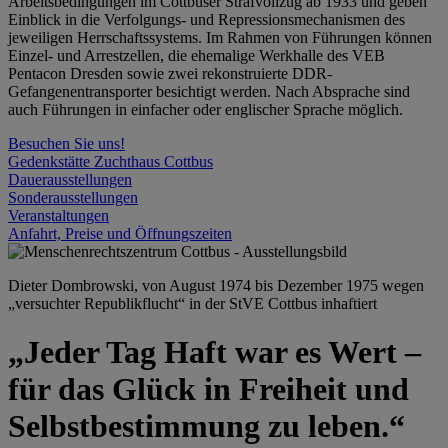
Arbeitsbedingungen im Cottbuser Strafvollzug ab 1933 und geben
Einblick in die Verfolgungs- und Repressionsmechanismen des
jeweiligen Herrschaftssystems. Im Rahmen von Führungen können
Einzel- und Arrestzellen, die ehemalige Werkhalle des VEB
Pentacon Dresden sowie zwei rekonstruierte DDR-
Gefangenentransporter besichtigt werden. Nach Absprache sind
auch Führungen in einfacher oder englischer Sprache möglich.
Besuchen Sie uns!
Gedenkstätte Zuchthaus Cottbus
Dauerausstellungen
Sonderausstellungen
Veranstaltungen
Anfahrt, Preise und Öffnungszeiten
Dieter Dombrowski, von August 1974 bis Dezember 1975 wegen
„versuchter Republikflucht“ in der StVE Cottbus inhaftiert
„Jeder Tag Haft war es Wert –
für das Glück in Freiheit und
Selbstbestimmung zu leben.“