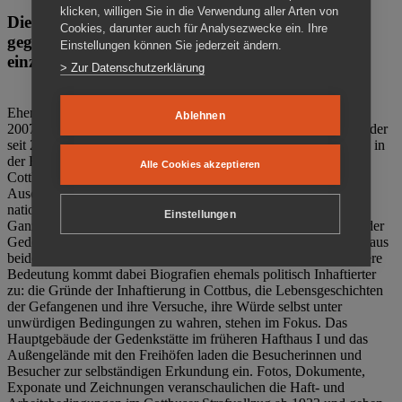
klicken, willigen Sie in die Verwendung aller Arten von
Die Gedenkstätte Zuchthaus Cottbus ist ein Ort
Cookies, darunter auch für Analysezwecke ein. Ihre
gegen das Vergessen. Anschaulich, nah und
Einstellungen können Sie jederzeit ändern.
einzigartig.
> Zur Datenschutzerklärung
Ehemalige politische Häftlinge der DDR gründeten im Oktober
Ablehnen
2007 den Verein Menschenrechtszentrum Cottbus e. V. (MRZ), der
seit 2011 Eigentümer des ehemaligen Gefängnisses (1860-2002) in
der Bautzener Straße und Träger der Gedenkstätte Zuchthaus
Alle Cookies akzeptieren
Cottbus ist. Im Zentrum der Arbeit der Gedenkstätte steht die
Auseinandersetzung mit politischem Unrecht während der
nationalsozialistischen Terrorherrschaft und der SED-Diktatur.
Einstellungen
Ganzjährig zeigen mehrere Dauer- und Sonderausstellungen in der
Gedenkstätte Zuchthaus Cottbus Beispiele politischen Unrechts aus
beiden deutschen Diktaturen des 20. Jahrhunderts. Eine besondere
Bedeutung kommt dabei Biografien ehemals politisch Inhaftierter
zu: die Gründe der Inhaftierung in Cottbus, die Lebensgeschichten
der Gefangenen und ihre Versuche, ihre Würde selbst unter
unwürdigen Bedingungen zu wahren, stehen im Fokus. Das
Hauptgebäude der Gedenkstätte im früheren Hafthaus I und das
Außengelände mit den Freihöfen laden die Besucherinnen und
Besucher zur selbständigen Erkundung ein. Fotos, Dokumente,
Exponate und Zeichnungen veranschaulichen die Haft- und