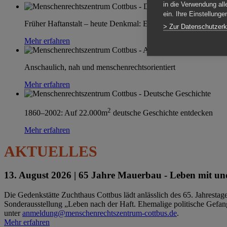
in die Verwendung all
ein. Ihre Einstellung
Früher Haftanstalt – heute Denkmal: Einen Ort im Wandel erle
> Zur Datenschutzerk
Mehr erfahren
Anschaulich, nah und menschenrechtsorientiert
Mehr erfahren
2
1860–2002: Auf 22.000m
deutsche Geschichte entdecken
Mehr erfahren
AKTUELLES
13. August 2026 |
65 Jahre Mauerbau - Leben mit und
Die Gedenkstätte Zuchthaus Cottbus lädt anlässlich des 65. Jahrest
Sonderausstellung „Leben nach der Haft. Ehemalige politische Gefang
unter
anmeldung@menschenrechtszentrum-cottbus.de
.
Mehr erfahren