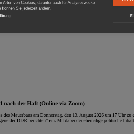
er Arten von Cookies, darunter auch für Analysezwecke
en können Sie jederzeit ändern.
ben
lärung
Ei
 nach der Haft (Online via Zoom)
ages des Mauerbaus am Donnerstag, den 13. August 2026 um 17 Uhr zu e
ene der DDR berichten“ ein. Mit dabei der ehemalige politische Inhaf