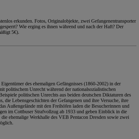
enlos erkunden. Fotos, Originalobjekte, zwei Gefangenentransporter
ngesperrt? Wie erging es ihnen während und nach der Haft? Der
äßigt 5€).
 Eigentümer des ehemaligen Gefängnisses (1860-2002) in der
it politischem Unrecht während der nationalsozialistischen
eispiele politischen Unrechts aus beiden deutschen Diktaturen des
us, die Lebensgeschichten der Gefangenen und ihre Versuche, ihre
das Außengelände mit den Freihöfen laden die Besucherinnen und
en im Cottbuser Strafvollzug ab 1933 und geben Einblick in die
, die ehemalige Werkhalle des VEB Pentacon Dresden sowie zwei
öglich.