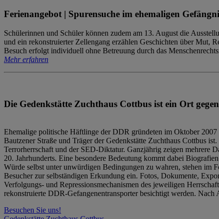
Ferienangebot | Spurensuche im ehemaligen Gefängni
Schülerinnen und Schüler können zudem am 13. August die Ausstellu
und ein rekonstruierter Zellengang erzählen Geschichten über Mut, 
Besuch erfolgt individuell ohne Betreuung durch das Menschenrechtszen
Mehr erfahren
Die Gedenkstätte Zuchthaus Cottbus ist ein Ort gegen
Ehemalige politische Häftlinge der DDR gründeten im Oktober 2007 
Bautzener Straße und Träger der Gedenkstätte Zuchthaus Cottbus ist. 
Terrorherrschaft und der SED-Diktatur. Ganzjährig zeigen mehrere Da
20. Jahrhunderts. Eine besondere Bedeutung kommt dabei Biografien e
Würde selbst unter unwürdigen Bedingungen zu wahren, stehen im Fo
Besucher zur selbständigen Erkundung ein. Fotos, Dokumente, Expon
Verfolgungs- und Repressionsmechanismen des jeweiligen Herrschaf
rekonstruierte DDR-Gefangenentransporter besichtigt werden. Nach A
Besuchen Sie uns!
Gedenkstätte Zuchthaus Cottbus