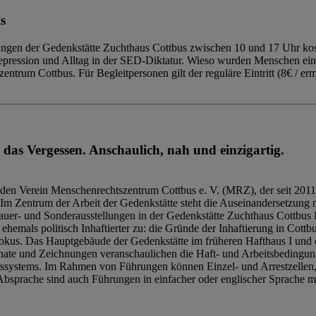
s
ngen der Gedenkstätte Zuchthaus Cottbus zwischen 10 und 17 Uhr kost
Repression und Alltag in der SED-Diktatur. Wieso wurden Menschen ei
trum Cottbus. Für Begleitpersonen gilt der reguläre Eintritt (8€ / erm
 das Vergessen. Anschaulich, nah und einzigartig.
den Verein Menschenrechtszentrum Cottbus e. V. (MRZ), der seit 2011
Im Zentrum der Arbeit der Gedenkstätte steht die Auseinandersetzung m
uer- und Sonderausstellungen in der Gedenkstätte Zuchthaus Cottbus B
hemals politisch Inhaftierter zu: die Gründe der Inhaftierung in Cottb
kus. Das Hauptgebäude der Gedenkstätte im früheren Hafthaus I und 
ate und Zeichnungen veranschaulichen die Haft- und Arbeitsbedingung
tssystems. Im Rahmen von Führungen können Einzel- und Arrestzellen
bsprache sind auch Führungen in einfacher oder englischer Sprache m