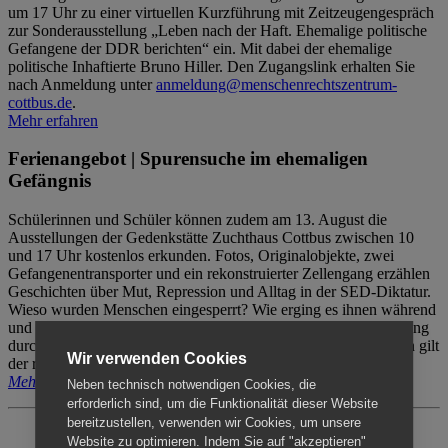
um 17 Uhr zu einer virtuellen Kurzführung mit Zeitzeugengespräch
zur Sonderausstellung „Leben nach der Haft. Ehemalige politische
Gefangene der DDR berichten“ ein. Mit dabei der ehemalige
politische Inhaftierte Bruno Hiller. Den Zugangslink erhalten Sie
nach Anmeldung unter
anmeldung@menschenrechtszentrum-
cottbus.de
.
Mehr erfahren
Ferienangebot | Spurensuche im ehemaligen
Gefängnis
Schülerinnen und Schüler können zudem am 13. August die
Ausstellungen der Gedenkstätte Zuchthaus Cottbus zwischen 10
und 17 Uhr kostenlos erkunden. Fotos, Originalobjekte, zwei
Gefangenentransporter und ein rekonstruierter Zellengang erzählen
Geschichten über Mut, Repression und Alltag in der SED-Diktatur.
Wieso wurden Menschen eingesperrt? Wie erging es ihnen während
und nach der Haft? Der Besuch erfolgt individuell ohne Betreuung
durch das Menschenrechtszentrum Cottbus. Für Begleitpersonen gilt
Wir verwenden Cookies
der reguläre Eintritt (8€ / ermäßigt 5€).
Mehr erfahren
Neben technisch notwendigen Cookies, die
erforderlich sind, um die Funktionalität dieser Website
bereitzustellen, verwenden wir Cookies, um unsere
Website zu optimieren. Indem Sie auf "akzeptieren"