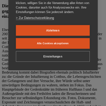
klicken, willigen Sie in die Verwendung aller Arten von
Die Gedenkstätte Zuchthaus Cottbus ist ein Ort
Cookies, darunter auch für Analysezwecke ein. Ihre
gegen das Vergessen. Anschaulich, nah und
Einstellungen können Sie jederzeit ändern.
einzigartig.
> Zur Datenschutzerklärung
Ehemalige politische Häftlinge der DDR gründeten im Oktober
Ablehnen
2007 den Verein Menschenrechtszentrum Cottbus e. V. (MRZ), der
seit 2011 Eigentümer des ehemaligen Gefängnisses (1860-2002) in
der Bautzener Straße und Träger der Gedenkstätte Zuchthaus
Alle Cookies akzeptieren
Cottbus ist. Im Zentrum der Arbeit der Gedenkstätte steht die
Auseinandersetzung mit politischem Unrecht während der
nationalsozialistischen Terrorherrschaft und der SED-Diktatur.
Einstellungen
Ganzjährig zeigen mehrere Dauer- und Sonderausstellungen in der
Gedenkstätte Zuchthaus Cottbus Beispiele politischen Unrechts aus
beiden deutschen Diktaturen des 20. Jahrhunderts. Eine besondere
Bedeutung kommt dabei Biografien ehemals politisch Inhaftierter
zu: die Gründe der Inhaftierung in Cottbus, die Lebensgeschichten
der Gefangenen und ihre Versuche, ihre Würde selbst unter
unwürdigen Bedingungen zu wahren, stehen im Fokus. Das
Hauptgebäude der Gedenkstätte im früheren Hafthaus I und das
Außengelände mit den Freihöfen laden die Besucherinnen und
Besucher zur selbständigen Erkundung ein. Fotos, Dokumente,
Exponate und Zeichnungen veranschaulichen die Haft- und