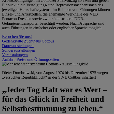
Arbeitsbedingungen im Cottbuser Strafvollzug ab 1933 und geben
Einblick in die Verfolgungs- und Repressionsmechanismen des
jeweiligen Herrschaftssystems. Im Rahmen von Führungen können
Einzel- und Arrestzellen, die ehemalige Werkhalle des VEB
Pentacon Dresden sowie zwei rekonstruierte DDR-
Gefangenentransporter besichtigt werden. Nach Absprache sind
auch Führungen in einfacher oder englischer Sprache möglich.
Besuchen Sie uns!
Gedenkstätte Zuchthaus Cottbus
Dauerausstellungen
Sonderausstellungen
Veranstaltungen
Anfahrt, Preise und Öffnungszeiten
Dieter Dombrowski, von August 1974 bis Dezember 1975 wegen
„versuchter Republikflucht“ in der StVE Cottbus inhaftiert
„Jeder Tag Haft war es Wert –
für das Glück in Freiheit und
Selbstbestimmung zu leben.“