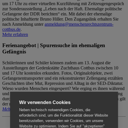
um 17 Uhr zu einer virtuellen Kurzführung mit Zeitzeugengespräch
zur Sonderausstellung „Leben nach der Haft. Ehemalige politische
Gefangene der DDR berichten“ ein. Mit dabei der ehemalige
politische Inhaftierte Bruno Hiller. Den Zugangslink erhalten Sie
nach Anmeldung unter
anmeldung@menschenrechtszentrum-
cottbus.de
.
Mehr erfahren
Ferienangebot | Spurensuche im ehemaligen
Gefängnis
Schülerinnen und Schüler können zudem am 13. August die
Ausstellungen der Gedenkstätte Zuchthaus Cottbus zwischen 10
und 17 Uhr kostenlos erkunden. Fotos, Originalobjekte, zwei
Gefangenentransporter und ein rekonstruierter Zellengang erzählen
Geschichten über Mut, Repression und Alltag in der SED-Diktatur.
Wieso wurden Menschen eingesperrt? Wie erging es ihnen während
und nach der Haft? Der Besuch erfolgt individuell ohne Betreuung
durch das Menschenrechtszentrum Cottbus. Für Begleitpersonen gilt
Wir verwenden Cookies
der reguläre Eintritt (8€ / ermäßigt 5€).
Mehr erfahren
Neben technisch notwendigen Cookies, die
erforderlich sind, um die Funktionalität dieser Website
bereitzustellen, verwenden wir Cookies, um unsere
Website zu optimieren. Indem Sie auf "akzeptieren"