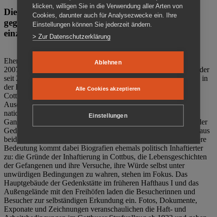
klicken, willigen Sie in die Verwendung aller Arten von
Die Gedenkstätte Zuchthaus Cottbus ist ein Ort
Cookies, darunter auch für Analysezwecke ein. Ihre
gegen das Vergessen. Anschaulich, nah und
Einstellungen können Sie jederzeit ändern.
einzigartig.
> Zur Datenschutzerklärung
Ehemalige politische Häftlinge der DDR gründeten im Oktober
Ablehnen
2007 den Verein Menschenrechtszentrum Cottbus e. V. (MRZ), der
seit 2011 Eigentümer des ehemaligen Gefängnisses (1860-2002) in
der Bautzener Straße und Träger der Gedenkstätte Zuchthaus
Alle Cookies akzeptieren
Cottbus ist. Im Zentrum der Arbeit der Gedenkstätte steht die
Auseinandersetzung mit politischem Unrecht während der
nationalsozialistischen Terrorherrschaft und der SED-Diktatur.
Einstellungen
Ganzjährig zeigen mehrere Dauer- und Sonderausstellungen in der
Gedenkstätte Zuchthaus Cottbus Beispiele politischen Unrechts aus
beiden deutschen Diktaturen des 20. Jahrhunderts. Eine besondere
Bedeutung kommt dabei Biografien ehemals politisch Inhaftierter
zu: die Gründe der Inhaftierung in Cottbus, die Lebensgeschichten
der Gefangenen und ihre Versuche, ihre Würde selbst unter
unwürdigen Bedingungen zu wahren, stehen im Fokus. Das
Hauptgebäude der Gedenkstätte im früheren Hafthaus I und das
Außengelände mit den Freihöfen laden die Besucherinnen und
Besucher zur selbständigen Erkundung ein. Fotos, Dokumente,
Exponate und Zeichnungen veranschaulichen die Haft- und