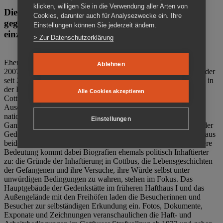
klicken, willigen Sie in die Verwendung aller Arten von
Die Gedenkstätte Zuchthaus Cottbus ist ein Ort
Cookies, darunter auch für Analysezwecke ein. Ihre
gegen das Vergessen. Anschaulich, nah und
Einstellungen können Sie jederzeit ändern.
einzigartig.
> Zur Datenschutzerklärung
Ehemalige politische Häftlinge der DDR gründeten im Oktober
Ablehnen
2007 den Verein Menschenrechtszentrum Cottbus e. V. (MRZ), der
seit 2011 Eigentümer des ehemaligen Gefängnisses (1860-2002) in
der Bautzener Straße und Träger der Gedenkstätte Zuchthaus
Alle Cookies akzeptieren
Cottbus ist. Im Zentrum der Arbeit der Gedenkstätte steht die
Auseinandersetzung mit politischem Unrecht während der
nationalsozialistischen Terrorherrschaft und der SED-Diktatur.
Einstellungen
Ganzjährig zeigen mehrere Dauer- und Sonderausstellungen in der
Gedenkstätte Zuchthaus Cottbus Beispiele politischen Unrechts aus
beiden deutschen Diktaturen des 20. Jahrhunderts. Eine besondere
Bedeutung kommt dabei Biografien ehemals politisch Inhaftierter
zu: die Gründe der Inhaftierung in Cottbus, die Lebensgeschichten
der Gefangenen und ihre Versuche, ihre Würde selbst unter
unwürdigen Bedingungen zu wahren, stehen im Fokus. Das
Hauptgebäude der Gedenkstätte im früheren Hafthaus I und das
Außengelände mit den Freihöfen laden die Besucherinnen und
Besucher zur selbständigen Erkundung ein. Fotos, Dokumente,
Exponate und Zeichnungen veranschaulichen die Haft- und