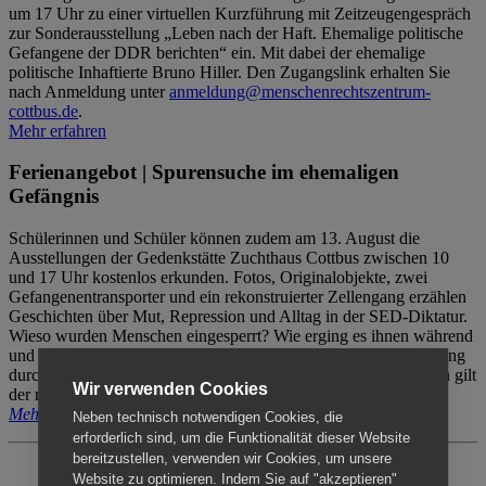
um 17 Uhr zu einer virtuellen Kurzführung mit Zeitzeugengespräch
zur Sonderausstellung „Leben nach der Haft. Ehemalige politische
Gefangene der DDR berichten“ ein. Mit dabei der ehemalige
politische Inhaftierte Bruno Hiller. Den Zugangslink erhalten Sie
nach Anmeldung unter
anmeldung@menschenrechtszentrum-
cottbus.de
.
Mehr erfahren
Ferienangebot | Spurensuche im ehemaligen
Gefängnis
Schülerinnen und Schüler können zudem am 13. August die
Ausstellungen der Gedenkstätte Zuchthaus Cottbus zwischen 10
und 17 Uhr kostenlos erkunden. Fotos, Originalobjekte, zwei
Gefangenentransporter und ein rekonstruierter Zellengang erzählen
Geschichten über Mut, Repression und Alltag in der SED-Diktatur.
Wieso wurden Menschen eingesperrt? Wie erging es ihnen während
und nach der Haft? Der Besuch erfolgt individuell ohne Betreuung
durch das Menschenrechtszentrum Cottbus. Für Begleitpersonen gilt
Wir verwenden Cookies
der reguläre Eintritt (8€ / ermäßigt 5€).
Mehr erfahren
Neben technisch notwendigen Cookies, die
erforderlich sind, um die Funktionalität dieser Website
bereitzustellen, verwenden wir Cookies, um unsere
Website zu optimieren. Indem Sie auf "akzeptieren"