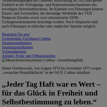
Arbeitsbedingungen im Cottbuser Strafvollzug ab 1933 und geben
Einblick in die Verfolgungs- und Repressionsmechanismen des
jeweiligen Herrschaftssystems. Im Rahmen von Führungen können
Einzel- und Arrestzellen, die ehemalige Werkhalle des VEB
Pentacon Dresden sowie zwei rekonstruierte DDR-
Gefangenentransporter besichtigt werden. Nach Absprache sind
auch Führungen in einfacher oder englischer Sprache möglich.
Besuchen Sie uns!
Gedenkstätte Zuchthaus Cottbus
Dauerausstellungen
Sonderausstellungen
Veranstaltungen
Anfahrt, Preise und Öffnungszeiten
Dieter Dombrowski, von August 1974 bis Dezember 1975 wegen
„versuchter Republikflucht“ in der StVE Cottbus inhaftiert
„Jeder Tag Haft war es Wert –
für das Glück in Freiheit und
Selbstbestimmung zu leben.“