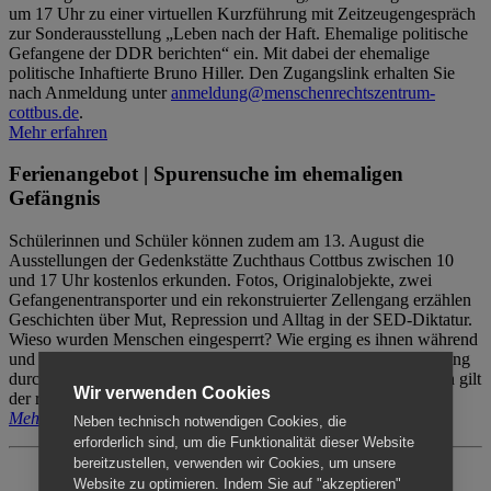
um 17 Uhr zu einer virtuellen Kurzführung mit Zeitzeugengespräch
zur Sonderausstellung „Leben nach der Haft. Ehemalige politische
Gefangene der DDR berichten“ ein. Mit dabei der ehemalige
politische Inhaftierte Bruno Hiller. Den Zugangslink erhalten Sie
nach Anmeldung unter
anmeldung@menschenrechtszentrum-
cottbus.de
.
Mehr erfahren
Ferienangebot | Spurensuche im ehemaligen
Gefängnis
Schülerinnen und Schüler können zudem am 13. August die
Ausstellungen der Gedenkstätte Zuchthaus Cottbus zwischen 10
und 17 Uhr kostenlos erkunden. Fotos, Originalobjekte, zwei
Gefangenentransporter und ein rekonstruierter Zellengang erzählen
Geschichten über Mut, Repression und Alltag in der SED-Diktatur.
Wieso wurden Menschen eingesperrt? Wie erging es ihnen während
und nach der Haft? Der Besuch erfolgt individuell ohne Betreuung
durch das Menschenrechtszentrum Cottbus. Für Begleitpersonen gilt
Wir verwenden Cookies
der reguläre Eintritt (8€ / ermäßigt 5€).
Mehr erfahren
Neben technisch notwendigen Cookies, die
erforderlich sind, um die Funktionalität dieser Website
bereitzustellen, verwenden wir Cookies, um unsere
Website zu optimieren. Indem Sie auf "akzeptieren"