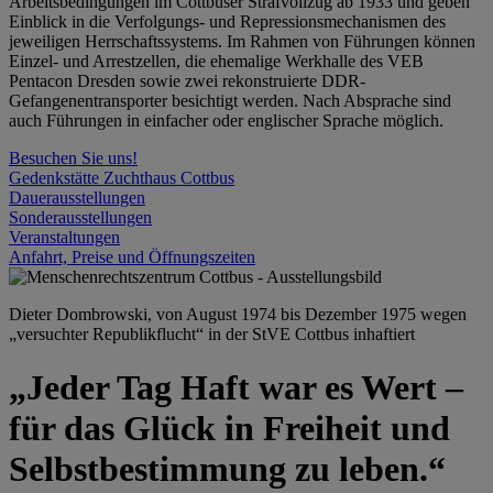
Arbeitsbedingungen im Cottbuser Strafvollzug ab 1933 und geben
Einblick in die Verfolgungs- und Repressionsmechanismen des
jeweiligen Herrschaftssystems. Im Rahmen von Führungen können
Einzel- und Arrestzellen, die ehemalige Werkhalle des VEB
Pentacon Dresden sowie zwei rekonstruierte DDR-
Gefangenentransporter besichtigt werden. Nach Absprache sind
auch Führungen in einfacher oder englischer Sprache möglich.
Besuchen Sie uns!
Gedenkstätte Zuchthaus Cottbus
Dauerausstellungen
Sonderausstellungen
Veranstaltungen
Anfahrt, Preise und Öffnungszeiten
Dieter Dombrowski, von August 1974 bis Dezember 1975 wegen
„versuchter Republikflucht“ in der StVE Cottbus inhaftiert
„Jeder Tag Haft war es Wert –
für das Glück in Freiheit und
Selbstbestimmung zu leben.“