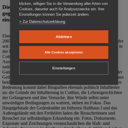
klicken, willigen Sie in die Verwendung aller Arten von
Die Gedenkstätte Zuchthaus Cottbus ist ein Ort
Cookies, darunter auch für Analysezwecke ein. Ihre
gegen das Vergessen. Anschaulich, nah und
Einstellungen können Sie jederzeit ändern.
einzigartig.
> Zur Datenschutzerklärung
Ehemalige politische Häftlinge der DDR gründeten im Oktober
Ablehnen
2007 den Verein Menschenrechtszentrum Cottbus e. V. (MRZ), der
seit 2011 Eigentümer des ehemaligen Gefängnisses (1860-2002) in
der Bautzener Straße und Träger der Gedenkstätte Zuchthaus
Alle Cookies akzeptieren
Cottbus ist. Im Zentrum der Arbeit der Gedenkstätte steht die
Auseinandersetzung mit politischem Unrecht während der
nationalsozialistischen Terrorherrschaft und der SED-Diktatur.
Einstellungen
Ganzjährig zeigen mehrere Dauer- und Sonderausstellungen in der
Gedenkstätte Zuchthaus Cottbus Beispiele politischen Unrechts aus
beiden deutschen Diktaturen des 20. Jahrhunderts. Eine besondere
Bedeutung kommt dabei Biografien ehemals politisch Inhaftierter
zu: die Gründe der Inhaftierung in Cottbus, die Lebensgeschichten
der Gefangenen und ihre Versuche, ihre Würde selbst unter
unwürdigen Bedingungen zu wahren, stehen im Fokus. Das
Hauptgebäude der Gedenkstätte im früheren Hafthaus I und das
Außengelände mit den Freihöfen laden die Besucherinnen und
Besucher zur selbständigen Erkundung ein. Fotos, Dokumente,
Exponate und Zeichnungen veranschaulichen die Haft- und