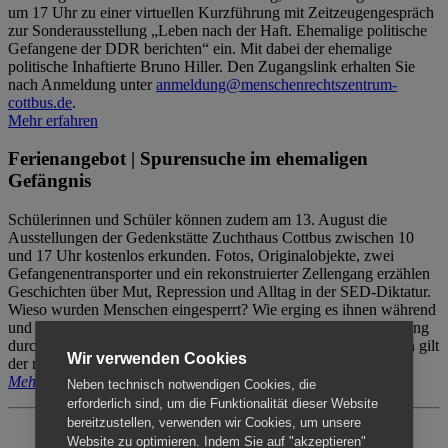
um 17 Uhr zu einer virtuellen Kurzführung mit Zeitzeugengespräch
zur Sonderausstellung „Leben nach der Haft. Ehemalige politische
Gefangene der DDR berichten“ ein. Mit dabei der ehemalige
politische Inhaftierte Bruno Hiller. Den Zugangslink erhalten Sie
nach Anmeldung unter
anmeldung@menschenrechtszentrum-
cottbus.de
.
Mehr erfahren
Ferienangebot | Spurensuche im ehemaligen
Gefängnis
Schülerinnen und Schüler können zudem am 13. August die
Ausstellungen der Gedenkstätte Zuchthaus Cottbus zwischen 10
und 17 Uhr kostenlos erkunden. Fotos, Originalobjekte, zwei
Gefangenentransporter und ein rekonstruierter Zellengang erzählen
Geschichten über Mut, Repression und Alltag in der SED-Diktatur.
Wieso wurden Menschen eingesperrt? Wie erging es ihnen während
und nach der Haft? Der Besuch erfolgt individuell ohne Betreuung
durch das Menschenrechtszentrum Cottbus. Für Begleitpersonen gilt
Wir verwenden Cookies
der reguläre Eintritt (8€ / ermäßigt 5€).
Mehr erfahren
Neben technisch notwendigen Cookies, die
erforderlich sind, um die Funktionalität dieser Website
bereitzustellen, verwenden wir Cookies, um unsere
Website zu optimieren. Indem Sie auf "akzeptieren"