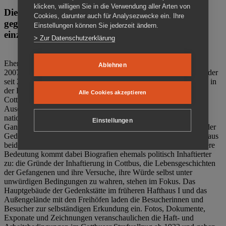
klicken, willigen Sie in die Verwendung aller Arten von
Die Gedenkstätte Zuchthaus Cottbus ist ein Ort
Cookies, darunter auch für Analysezwecke ein. Ihre
gegen das Vergessen. Anschaulich, nah und
Einstellungen können Sie jederzeit ändern.
einzigartig.
> Zur Datenschutzerklärung
Ehemalige politische Häftlinge der DDR gründeten im Oktober
Ablehnen
2007 den Verein Menschenrechtszentrum Cottbus e. V. (MRZ), der
seit 2011 Eigentümer des ehemaligen Gefängnisses (1860-2002) in
der Bautzener Straße und Träger der Gedenkstätte Zuchthaus
Alle Cookies akzeptieren
Cottbus ist. Im Zentrum der Arbeit der Gedenkstätte steht die
Auseinandersetzung mit politischem Unrecht während der
nationalsozialistischen Terrorherrschaft und der SED-Diktatur.
Einstellungen
Ganzjährig zeigen mehrere Dauer- und Sonderausstellungen in der
Gedenkstätte Zuchthaus Cottbus Beispiele politischen Unrechts aus
beiden deutschen Diktaturen des 20. Jahrhunderts. Eine besondere
Bedeutung kommt dabei Biografien ehemals politisch Inhaftierter
zu: die Gründe der Inhaftierung in Cottbus, die Lebensgeschichten
der Gefangenen und ihre Versuche, ihre Würde selbst unter
unwürdigen Bedingungen zu wahren, stehen im Fokus. Das
Hauptgebäude der Gedenkstätte im früheren Hafthaus I und das
Außengelände mit den Freihöfen laden die Besucherinnen und
Besucher zur selbständigen Erkundung ein. Fotos, Dokumente,
Exponate und Zeichnungen veranschaulichen die Haft- und