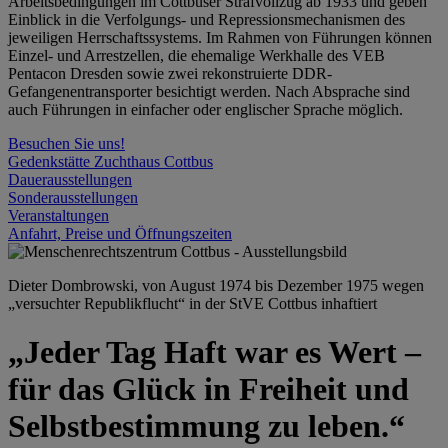
Arbeitsbedingungen im Cottbuser Strafvollzug ab 1933 und geben
Einblick in die Verfolgungs- und Repressionsmechanismen des
jeweiligen Herrschaftssystems. Im Rahmen von Führungen können
Einzel- und Arrestzellen, die ehemalige Werkhalle des VEB
Pentacon Dresden sowie zwei rekonstruierte DDR-
Gefangenentransporter besichtigt werden. Nach Absprache sind
auch Führungen in einfacher oder englischer Sprache möglich.
Besuchen Sie uns!
Gedenkstätte Zuchthaus Cottbus
Dauerausstellungen
Sonderausstellungen
Veranstaltungen
Anfahrt, Preise und Öffnungszeiten
Dieter Dombrowski, von August 1974 bis Dezember 1975 wegen
„versuchter Republikflucht“ in der StVE Cottbus inhaftiert
„Jeder Tag Haft war es Wert –
für das Glück in Freiheit und
Selbstbestimmung zu leben.“