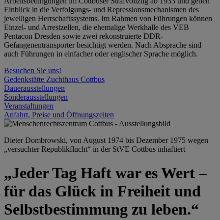
Arbeitsbedingungen im Cottbuser Strafvollzug ab 1933 und geben
Einblick in die Verfolgungs- und Repressionsmechanismen des
jeweiligen Herrschaftssystems. Im Rahmen von Führungen können
Einzel- und Arrestzellen, die ehemalige Werkhalle des VEB
Pentacon Dresden sowie zwei rekonstruierte DDR-
Gefangenentransporter besichtigt werden. Nach Absprache sind
auch Führungen in einfacher oder englischer Sprache möglich.
Besuchen Sie uns!
Gedenkstätte Zuchthaus Cottbus
Dauerausstellungen
Sonderausstellungen
Veranstaltungen
Anfahrt, Preise und Öffnungszeiten
Dieter Dombrowski, von August 1974 bis Dezember 1975 wegen
„versuchter Republikflucht“ in der StVE Cottbus inhaftiert
„Jeder Tag Haft war es Wert –
für das Glück in Freiheit und
Selbstbestimmung zu leben.“