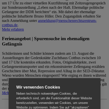
um 17 Uhr zu einer virtuellen Kurzführung mit Zeitzeugengespräch
zur Sonderausstellung „Leben nach der Haft. Ehemalige politische
Gefangene der DDR berichten“ ein. Mit dabei der ehemalige
politische Inhaftierte Bruno Hiller. Den Zugangslink erhalten Sie
nach Anmeldung unter
anmeldung@menschenrechtszentrum-
cottbus.de
.
Mehr erfahren
Ferienangebot | Spurensuche im ehemaligen
Gefängnis
Schülerinnen und Schüler können zudem am 13. August die
Ausstellungen der Gedenkstätte Zuchthaus Cottbus zwischen 10
und 17 Uhr kostenlos erkunden. Fotos, Originalobjekte, zwei
Gefangenentransporter und ein rekonstruierter Zellengang erzählen
Geschichten über Mut, Repression und Alltag in der SED-Diktatur.
Wieso wurden Menschen eingesperrt? Wie erging es ihnen während
und nach der Haft? Der Besuch erfolgt individuell ohne Betreuung
durch das Menschenrechtszentrum Cottbus. Für Begleitpersonen gilt
Wir verwenden Cookies
der reguläre Eintritt (8€ / ermäßigt 5€).
Mehr erfahren
Neben technisch notwendigen Cookies, die
erforderlich sind, um die Funktionalität dieser Website
bereitzustellen, verwenden wir Cookies, um unsere
Website zu optimieren. Indem Sie auf "akzeptieren"