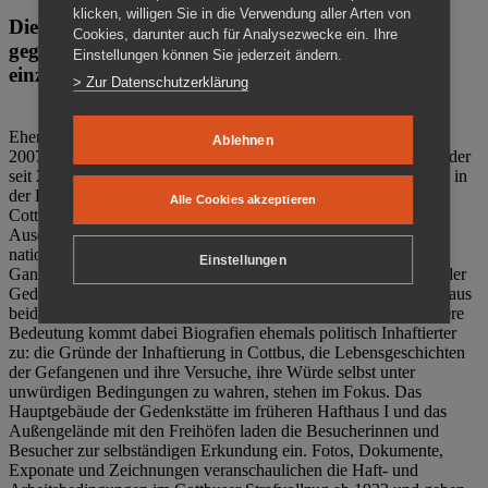
klicken, willigen Sie in die Verwendung aller Arten von
Die Gedenkstätte Zuchthaus Cottbus ist ein Ort
Cookies, darunter auch für Analysezwecke ein. Ihre
gegen das Vergessen. Anschaulich, nah und
Einstellungen können Sie jederzeit ändern.
einzigartig.
> Zur Datenschutzerklärung
Ehemalige politische Häftlinge der DDR gründeten im Oktober
Ablehnen
2007 den Verein Menschenrechtszentrum Cottbus e. V. (MRZ), der
seit 2011 Eigentümer des ehemaligen Gefängnisses (1860-2002) in
der Bautzener Straße und Träger der Gedenkstätte Zuchthaus
Alle Cookies akzeptieren
Cottbus ist. Im Zentrum der Arbeit der Gedenkstätte steht die
Auseinandersetzung mit politischem Unrecht während der
nationalsozialistischen Terrorherrschaft und der SED-Diktatur.
Einstellungen
Ganzjährig zeigen mehrere Dauer- und Sonderausstellungen in der
Gedenkstätte Zuchthaus Cottbus Beispiele politischen Unrechts aus
beiden deutschen Diktaturen des 20. Jahrhunderts. Eine besondere
Bedeutung kommt dabei Biografien ehemals politisch Inhaftierter
zu: die Gründe der Inhaftierung in Cottbus, die Lebensgeschichten
der Gefangenen und ihre Versuche, ihre Würde selbst unter
unwürdigen Bedingungen zu wahren, stehen im Fokus. Das
Hauptgebäude der Gedenkstätte im früheren Hafthaus I und das
Außengelände mit den Freihöfen laden die Besucherinnen und
Besucher zur selbständigen Erkundung ein. Fotos, Dokumente,
Exponate und Zeichnungen veranschaulichen die Haft- und