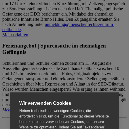
um 17 Uhr zu einer virtuellen Kurzführung mit Zeitzeugengespräch
zur Sonderausstellung „Leben nach der Haft. Ehemalige politische
Gefangene der DDR berichten“ ein. Mit dabei der ehemalige
politische Inhaftierte Bruno Hiller. Den Zugangslink erhalten Sie
nach Anmeldung unter
anmeldung@menschenrechtszentrum-
cottbus.de
.
Mehr erfahren
Ferienangebot | Spurensuche im ehemaligen
Gefängnis
Schülerinnen und Schüler können zudem am 13. August die
Ausstellungen der Gedenkstätte Zuchthaus Cottbus zwischen 10
und 17 Uhr kostenlos erkunden. Fotos, Originalobjekte, zwei
Gefangenentransporter und ein rekonstruierter Zellengang erzählen
Geschichten über Mut, Repression und Alltag in der SED-Diktatur.
Wieso wurden Menschen eingesperrt? Wie erging es ihnen während
und nach der Haft? Der Besuch erfolgt individuell ohne Betreuung
durch das Menschenrechtszentrum Cottbus. Für Begleitpersonen gilt
Wir verwenden Cookies
der reguläre Eintritt (8€ / ermäßigt 5€).
Mehr erfahren
Neben technisch notwendigen Cookies, die
erforderlich sind, um die Funktionalität dieser Website
bereitzustellen, verwenden wir Cookies, um unsere
Website zu optimieren. Indem Sie auf "akzeptieren"