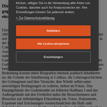
klicken, willigen Sie in die Verwendung aller Arten von
Die Gedenkstätte Zuchthaus Cottbus ist ein Ort
Cookies, darunter auch für Analysezwecke ein. Ihre
gegen das Vergessen. Anschaulich, nah und
Einstellungen können Sie jederzeit ändern.
einzigartig.
> Zur Datenschutzerklärung
Ehemalige politische Häftlinge der DDR gründeten im Oktober
Ablehnen
2007 den Verein Menschenrechtszentrum Cottbus e. V. (MRZ), der
seit 2011 Eigentümer des ehemaligen Gefängnisses (1860-2002) in
der Bautzener Straße und Träger der Gedenkstätte Zuchthaus
Alle Cookies akzeptieren
Cottbus ist. Im Zentrum der Arbeit der Gedenkstätte steht die
Auseinandersetzung mit politischem Unrecht während der
nationalsozialistischen Terrorherrschaft und der SED-Diktatur.
Einstellungen
Ganzjährig zeigen mehrere Dauer- und Sonderausstellungen in der
Gedenkstätte Zuchthaus Cottbus Beispiele politischen Unrechts aus
beiden deutschen Diktaturen des 20. Jahrhunderts. Eine besondere
Bedeutung kommt dabei Biografien ehemals politisch Inhaftierter
zu: die Gründe der Inhaftierung in Cottbus, die Lebensgeschichten
der Gefangenen und ihre Versuche, ihre Würde selbst unter
unwürdigen Bedingungen zu wahren, stehen im Fokus. Das
Hauptgebäude der Gedenkstätte im früheren Hafthaus I und das
Außengelände mit den Freihöfen laden die Besucherinnen und
Besucher zur selbständigen Erkundung ein. Fotos, Dokumente,
Exponate und Zeichnungen veranschaulichen die Haft- und