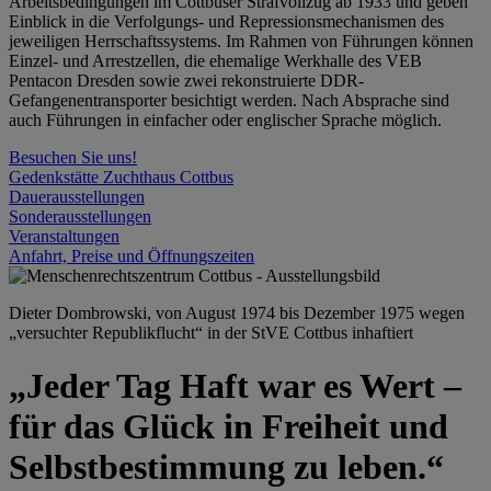
Arbeitsbedingungen im Cottbuser Strafvollzug ab 1933 und geben
Einblick in die Verfolgungs- und Repressionsmechanismen des
jeweiligen Herrschaftssystems. Im Rahmen von Führungen können
Einzel- und Arrestzellen, die ehemalige Werkhalle des VEB
Pentacon Dresden sowie zwei rekonstruierte DDR-
Gefangenentransporter besichtigt werden. Nach Absprache sind
auch Führungen in einfacher oder englischer Sprache möglich.
Besuchen Sie uns!
Gedenkstätte Zuchthaus Cottbus
Dauerausstellungen
Sonderausstellungen
Veranstaltungen
Anfahrt, Preise und Öffnungszeiten
Dieter Dombrowski, von August 1974 bis Dezember 1975 wegen
„versuchter Republikflucht“ in der StVE Cottbus inhaftiert
„Jeder Tag Haft war es Wert –
für das Glück in Freiheit und
Selbstbestimmung zu leben.“