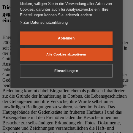
klicken, willigen Sie in die Verwendung aller Arten von
Die Gedenkstätte Zuchthaus Cottbus ist ein Ort
Cookies, darunter auch für Analysezwecke ein. Ihre
gegen das Vergessen. Anschaulich, nah und
Einstellungen können Sie jederzeit ändern.
einzigartig.
> Zur Datenschutzerklärung
Ehemalige politische Häftlinge der DDR gründeten im Oktober
Ablehnen
2007 den Verein Menschenrechtszentrum Cottbus e. V. (MRZ), der
seit 2011 Eigentümer des ehemaligen Gefängnisses (1860-2002) in
der Bautzener Straße und Träger der Gedenkstätte Zuchthaus
Alle Cookies akzeptieren
Cottbus ist. Im Zentrum der Arbeit der Gedenkstätte steht die
Auseinandersetzung mit politischem Unrecht während der
nationalsozialistischen Terrorherrschaft und der SED-Diktatur.
Einstellungen
Ganzjährig zeigen mehrere Dauer- und Sonderausstellungen in der
Gedenkstätte Zuchthaus Cottbus Beispiele politischen Unrechts aus
beiden deutschen Diktaturen des 20. Jahrhunderts. Eine besondere
Bedeutung kommt dabei Biografien ehemals politisch Inhaftierter
zu: die Gründe der Inhaftierung in Cottbus, die Lebensgeschichten
der Gefangenen und ihre Versuche, ihre Würde selbst unter
unwürdigen Bedingungen zu wahren, stehen im Fokus. Das
Hauptgebäude der Gedenkstätte im früheren Hafthaus I und das
Außengelände mit den Freihöfen laden die Besucherinnen und
Besucher zur selbständigen Erkundung ein. Fotos, Dokumente,
Exponate und Zeichnungen veranschaulichen die Haft- und