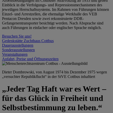
Arbeitsbedingungen im Cottbuser Strafvollzug ab 1933 und geben
Einblick in die Verfolgungs- und Repressionsmechanismen des
jeweiligen Herrschaftssystems. Im Rahmen von Führungen können
Einzel- und Arrestzellen, die ehemalige Werkhalle des VEB
Pentacon Dresden sowie zwei rekonstruierte DDR-
Gefangenentransporter besichtigt werden. Nach Absprache sind
auch Führungen in einfacher oder englischer Sprache möglich.
Besuchen Sie uns!
Gedenkstätte Zuchthaus Cottbus
Dauerausstellungen
Sonderausstellungen
Veranstaltungen
Anfahrt, Preise und Öffnungszeiten
Dieter Dombrowski, von August 1974 bis Dezember 1975 wegen
„versuchter Republikflucht“ in der StVE Cottbus inhaftiert
„Jeder Tag Haft war es Wert –
für das Glück in Freiheit und
Selbstbestimmung zu leben.“