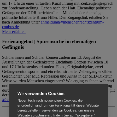
um 17 Uhr zu einer virtuellen Kurzführung mit Zeitzeugengespräch
zur Sonderausstellung „Leben nach der Haft. Ehemalige politische
Gefangene der DDR berichten“ ein. Mit dabei der ehemalige
politische Inhaftierte Bruno Hiller. Den Zugangslink erhalten Sie
nach Anmeldung unter
anmeldung@menschenrechtszentrum-
cottbus.de
.
Mehr erfahren
Ferienangebot | Spurensuche im ehemaligen
Gefängnis
Schülerinnen und Schüler können zudem am 13. August die
Ausstellungen der Gedenkstätte Zuchthaus Cottbus zwischen 10
und 17 Uhr kostenlos erkunden. Fotos, Originalobjekte, zwei
Gefangenentransporter und ein rekonstruierter Zellengang erzählen
Geschichten über Mut, Repression und Alltag in der SED-Diktatur.
Wieso wurden Menschen eingesperrt? Wie erging es ihnen während
und nach der Haft? Der Besuch erfolgt individuell ohne Betreuung
durch das Menschenrechtszentrum Cottbus. Für Begleitpersonen gilt
Wir verwenden Cookies
der reguläre Eintritt (8€ / ermäßigt 5€).
Mehr erfahren
Neben technisch notwendigen Cookies, die
erforderlich sind, um die Funktionalität dieser Website
bereitzustellen, verwenden wir Cookies, um unsere
Website zu optimieren. Indem Sie auf "akzeptieren"