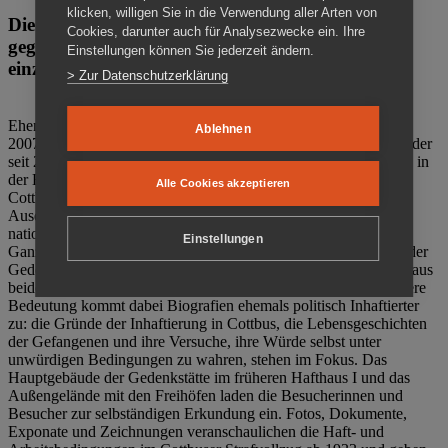
klicken, willigen Sie in die Verwendung aller Arten von
Die Gedenkstätte Zuchthaus Cottbus ist ein Ort
Cookies, darunter auch für Analysezwecke ein. Ihre
gegen das Vergessen. Anschaulich, nah und
Einstellungen können Sie jederzeit ändern.
einzigartig.
> Zur Datenschutzerklärung
Ehemalige politische Häftlinge der DDR gründeten im Oktober
Ablehnen
2007 den Verein Menschenrechtszentrum Cottbus e. V. (MRZ), der
seit 2011 Eigentümer des ehemaligen Gefängnisses (1860-2002) in
der Bautzener Straße und Träger der Gedenkstätte Zuchthaus
Alle Cookies akzeptieren
Cottbus ist. Im Zentrum der Arbeit der Gedenkstätte steht die
Auseinandersetzung mit politischem Unrecht während der
nationalsozialistischen Terrorherrschaft und der SED-Diktatur.
Einstellungen
Ganzjährig zeigen mehrere Dauer- und Sonderausstellungen in der
Gedenkstätte Zuchthaus Cottbus Beispiele politischen Unrechts aus
beiden deutschen Diktaturen des 20. Jahrhunderts. Eine besondere
Bedeutung kommt dabei Biografien ehemals politisch Inhaftierter
zu: die Gründe der Inhaftierung in Cottbus, die Lebensgeschichten
der Gefangenen und ihre Versuche, ihre Würde selbst unter
unwürdigen Bedingungen zu wahren, stehen im Fokus. Das
Hauptgebäude der Gedenkstätte im früheren Hafthaus I und das
Außengelände mit den Freihöfen laden die Besucherinnen und
Besucher zur selbständigen Erkundung ein. Fotos, Dokumente,
Exponate und Zeichnungen veranschaulichen die Haft- und