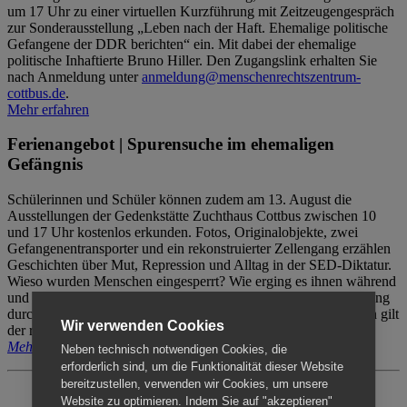
um 17 Uhr zu einer virtuellen Kurzführung mit Zeitzeugengespräch
zur Sonderausstellung „Leben nach der Haft. Ehemalige politische
Gefangene der DDR berichten“ ein. Mit dabei der ehemalige
politische Inhaftierte Bruno Hiller. Den Zugangslink erhalten Sie
nach Anmeldung unter
anmeldung@menschenrechtszentrum-
cottbus.de
.
Mehr erfahren
Ferienangebot | Spurensuche im ehemaligen
Gefängnis
Schülerinnen und Schüler können zudem am 13. August die
Ausstellungen der Gedenkstätte Zuchthaus Cottbus zwischen 10
und 17 Uhr kostenlos erkunden. Fotos, Originalobjekte, zwei
Gefangenentransporter und ein rekonstruierter Zellengang erzählen
Geschichten über Mut, Repression und Alltag in der SED-Diktatur.
Wieso wurden Menschen eingesperrt? Wie erging es ihnen während
und nach der Haft? Der Besuch erfolgt individuell ohne Betreuung
durch das Menschenrechtszentrum Cottbus. Für Begleitpersonen gilt
Wir verwenden Cookies
der reguläre Eintritt (8€ / ermäßigt 5€).
Mehr erfahren
Neben technisch notwendigen Cookies, die
erforderlich sind, um die Funktionalität dieser Website
bereitzustellen, verwenden wir Cookies, um unsere
Website zu optimieren. Indem Sie auf "akzeptieren"