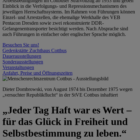
Arbeitsbedingungen im Cottbuser Strafvollzug ab 1933 und geben
Einblick in die Verfolgungs- und Repressionsmechanismen des
jeweiligen Herrschaftssystems. Im Rahmen von Führungen können
Einzel- und Arrestzellen, die ehemalige Werkhalle des VEB
Pentacon Dresden sowie zwei rekonstruierte DDR-
Gefangenentransporter besichtigt werden. Nach Absprache sind
auch Führungen in einfacher oder englischer Sprache möglich.
Besuchen Sie uns!
Gedenkstätte Zuchthaus Cottbus
Dauerausstellungen
Sonderausstellungen
Veranstaltungen
Anfahrt, Preise und Öffnungszeiten
Dieter Dombrowski, von August 1974 bis Dezember 1975 wegen
„versuchter Republikflucht“ in der StVE Cottbus inhaftiert
„Jeder Tag Haft war es Wert –
für das Glück in Freiheit und
Selbstbestimmung zu leben.“